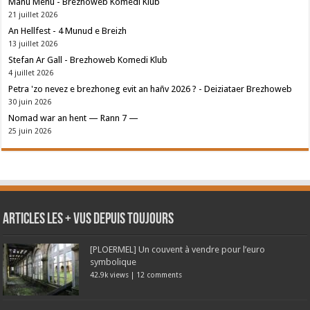
Manu Mehu - Brezhoweb Komedi Klub
21 juillet 2026
An Hellfest - 4 Munud e Breizh
13 juillet 2026
Stefan Ar Gall - Brezhoweb Komedi Klub
4 juillet 2026
Petra 'zo nevez e brezhoneg evit an hañv 2026 ? - Deiziataer Brezhoweb
30 juin 2026
Nomad war an hent — Rann 7 —
25 juin 2026
Articles les + vus depuis toujours
[PLOERMEL] Un couvent à vendre pour l’euro
symbolique
42.9k views
|
12 comments