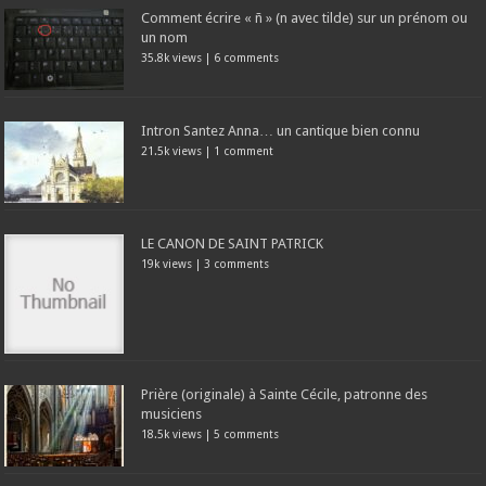
Comment écrire « ñ » (n avec tilde) sur un prénom ou
un nom
35.8k views
|
6 comments
Intron Santez Anna… un cantique bien connu
21.5k views
|
1 comment
LE CANON DE SAINT PATRICK
19k views
|
3 comments
Prière (originale) à Sainte Cécile, patronne des
musiciens
18.5k views
|
5 comments