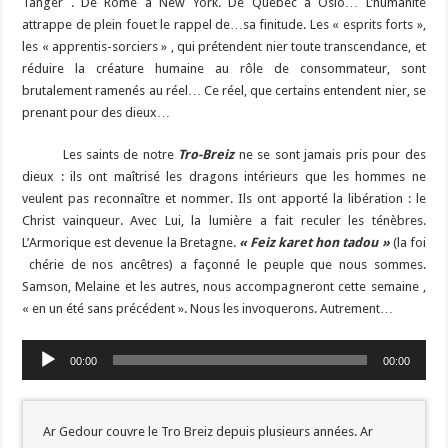
Tanger . De Rome à New York. De Québec à Oslo… L’humanité
attrappe de plein fouet le rappel de…sa finitude. Les « esprits forts »,
les « apprentis-sorciers » , qui prétendent nier toute transcendance, et
réduire la créature humaine au rôle de consommateur, sont
brutalement ramenés au réel… Ce réel, que certains entendent nier, se
prenant pour des dieux…
Les saints de notre
Tro-Breiz
ne se sont jamais pris pour des
dieux : ils ont maîtrisé les dragons intérieurs que les hommes ne
veulent pas reconnaître et nommer. Ils ont apporté la libération : le
Christ vainqueur. Avec Lui, la lumière a fait reculer les ténèbres.
L’Armorique est devenue la Bretagne.
« Feiz karet hon tadou »
(la foi
chérie de nos ancêtres) a façonné le peuple que nous sommes.
Samson, Melaine et les autres, nous accompagneront cette semaine ,
« en un été sans précédent ». Nous les invoquerons. Autrement…
Lecteur
00:00
00:00
audio
Ar Gedour couvre le Tro Breiz depuis plusieurs années. Ar