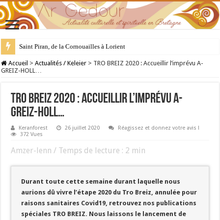
28 juillet : Saint Samson de Dol, père de la Bretagne chrétienne
Accueil
>
Actualités / Keleier
>
TRO BREIZ 2020 : Accueillir l’imprévu A-
GREIZ-HOLL…
TRO BREIZ 2020 : Accueillir l’imprévu A-
GREIZ-HOLL…
Keranforest
26 juillet 2020
Réagissez et donnez votre avis !
372 Vues
Amzer-lenn / Temps de lecture :
2
min
Durant toute cette semaine durant laquelle nous
aurions dû vivre l’étape 2020 du Tro Breiz, annulée pour
raisons sanitaires Covid19, retrouvez nos publications
spéciales TRO BREIZ. Nous laissons le lancement de