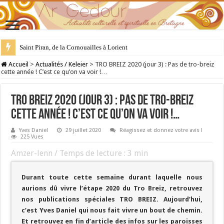
28 juillet : Saint Samson de Dol, père de la Bretagne chrétienne
Accueil
>
Actualités / Keleier
>
TRO BREIZ 2020 (jour 3) : Pas de tro-breiz
cette année ! C’est ce qu’on va voir !…
TRO BREIZ 2020 (jour 3) : Pas de tro-breiz
cette année ! C’est ce qu’on va voir !…
Yves Daniel
29 juillet 2020
Réagissez et donnez votre avis !
225 Vues
Amzer-lenn / Temps de lecture :
3
min
Durant toute cette semaine durant laquelle nous
aurions dû vivre l’étape 2020 du Tro Breiz, retrouvez
nos publications spéciales TRO BREIZ. Aujourd’hui,
c’est Yves Daniel qui nous fait vivre un bout de chemin.
Et retrouvez en fin d’article des infos sur les paroisses