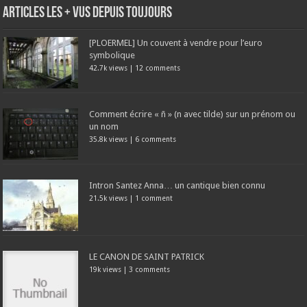
Articles les + vus depuis toujours
[PLOERMEL] Un couvent à vendre pour l’euro
symbolique
42.7k views
|
12 comments
Comment écrire « ñ » (n avec tilde) sur un prénom ou
un nom
35.8k views
|
6 comments
Intron Santez Anna… un cantique bien connu
21.5k views
|
1 comment
LE CANON DE SAINT PATRICK
19k views
|
3 comments