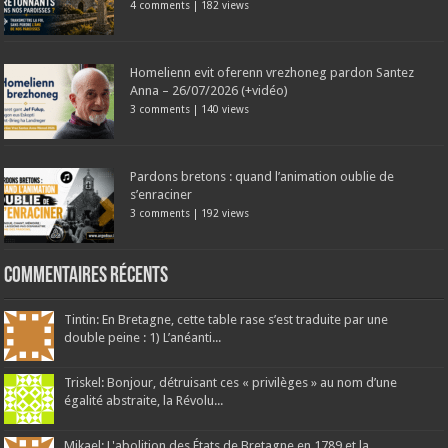
4 comments
|
182 views
Homelienn evit oferenn vrezhoneg pardon Santez
Anna – 26/07/2026 (+vidéo)
3 comments
|
140 views
Pardons bretons : quand l’animation oublie de
s’enraciner
3 comments
|
192 views
Commentaires récents
Tintin: En Bretagne, cette table rase s’est traduite par une
double peine : 1) L’anéanti...
Triskel: Bonjour, détruisant ces « privilèges » au nom d’une
égalité abstraite, la Révolu...
Mikael: L'abolition des États de Bretagne en 1789 et la