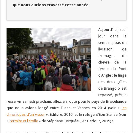
que nous aurions traversé cette année.
Aujourd’hui, seul
jour dans la
semaine, pas de
livraison de
fromages de
chèvre de la
ferme du Pont
d’Angle ; le linge
des deux gîtes
de Brangolo est
repassé, prêt a
resservir samedi prochain, allez, en route pour le pays de Brocéliande
que nous avions longé entre Dinan et Vannes en 2014 (voir «
les
chroniques d’un viator
», Edilivre, 2016) et le refuge d’Eon Stellae (voir
«
l’ermite et l’étoile
» de Stéphane Torquéau, Ar Gedour, 2019) !