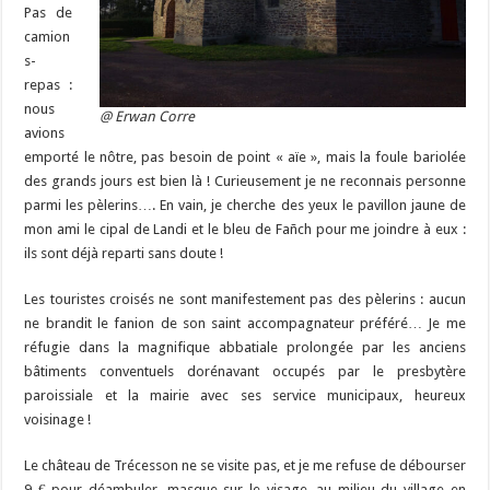
Pas de
camion
s-
repas :
nous
@ Erwan Corre
avions
emporté le nôtre, pas besoin de point « aïe », mais la foule bariolée
des grands jours est bien là ! Curieusement je ne reconnais personne
parmi les pèlerins…. En vain, je cherche des yeux le pavillon jaune de
mon ami le cipal de Landi et le bleu de Fañch pour me joindre à eux :
ils sont déjà reparti sans doute !
Les touristes croisés ne sont manifestement pas des pèlerins : aucun
ne brandit le fanion de son saint accompagnateur préféré… Je me
réfugie dans la magnifique abbatiale prolongée par les anciens
bâtiments conventuels dorénavant occupés par le presbytère
paroissiale et la mairie avec ses service municipaux, heureux
voisinage !
Le château de Trécesson ne se visite pas, et je me refuse de débourser
9 € pour déambuler, masque sur le visage, au milieu du village en