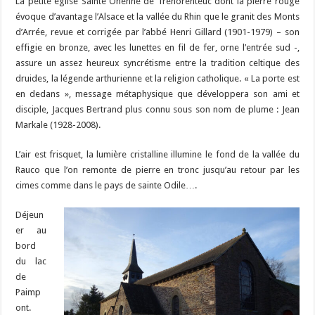
La petite église Sainte Onenne de Tréhorenteuc dont la pierre rouge
évoque d’avantage l’Alsace et la vallée du Rhin que le granit des Monts
d’Arrée, revue et corrigée par l’abbé Henri Gillard (1901-1979) – son
effigie en bronze, avec les lunettes en fil de fer, orne l’entrée sud -,
assure un assez heureux syncrétisme entre la tradition celtique des
druides, la légende arthurienne et la religion catholique. « La porte est
en dedans », message métaphysique que développera son ami et
disciple, Jacques Bertrand plus connu sous son nom de plume : Jean
Markale (1928-2008).
L’air est frisquet, la lumière cristalline illumine le fond de la vallée du
Rauco que l’on remonte de pierre en tronc jusqu’au retour par les
cimes comme dans le pays de sainte Odile….
Déjeun
er au
bord
du lac
de
Paimp
ont.