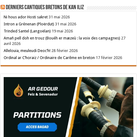
Derniers cantiques bretons de Kan Iliz
Ni hous ador Hosti sakret
31 mai 2026
Intron a Grénenan (Ploërdut)
31 mai 2026
Trinded Santel (Langoëlan)
19 mai 2026
Amañ pell doh en trouz (Bouéh er mæzeù : la voix des campagnes)
27
avril 2026
Allelouia, meuleudi Deoc’h!
28 février 2026
Ordinal ar C’horaiz / Ordinaire de Carême en breton
17 février 2026