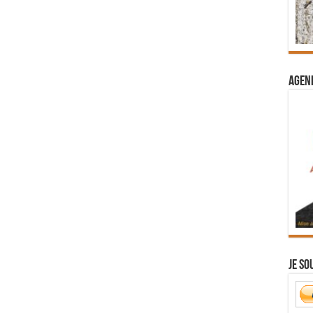
Agend
Je so