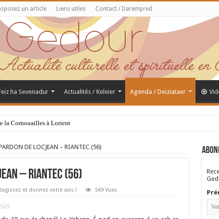
oposez un article
Liens utiles
Contact / Darempred
 Feiz ha Sevenadur
Actualités / Keleier
Agenda / Deiziataer
Vid
de la Cornouailles à Lorient
 PARDON DE LOCJEAN – RIANTEC (56)
Abon
Rece
EAN – RIANTEC (56)
Gedo
éagissez et donnez votre avis !
549 Vues
Pré
in