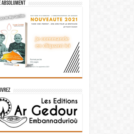
e absolument
uvrez