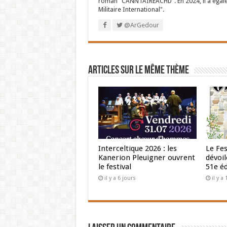
roman "CANNTAIREACHD". En 2024, il a égalem
Militaire International".
@ArGedour
Articles sur le même thème
Interceltique 2026 : les
Le Fes
Kanerion Pleuigner ouvrent
dévoi
le festival
51e éd
il y a 6 jours
il y 