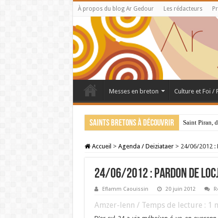
À propos du blog Ar Gedour
Les rédacteurs
Pr
Messes en breton
Culture et Foi /
Saints bretons à découvrir
Saint Piran, 
Accueil
>
Agenda / Deiziataer
>
24/06/2012 :
24/06/2012 : PARDON DE LOCJ
Eflamm Caouissin
20 juin 2012
R
Amzer-lenn / Temps de lecture :
1
m