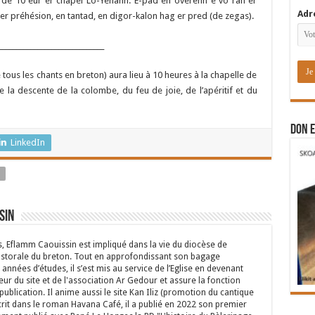
 de 10 eur ér chapél Lo-Yehann. É-pad en overenn é vo rah er
Adr
 préhésion, en tantad, en digor-kalon hag er pred (de zegas).
______________________________
tous les chants en breton) aura lieu à 10 heures à la chapelle de
de la descente de la colombe, du feu de joie, de l’apéritif et du
DON E
LinkedIn
N
sin
s, Eflamm Caouissin est impliqué dans la vie du diocèse de
astorale du breton. Tout en approfondissant son bagage
années d’études, il s’est mis au service de l’Eglise en devenant
eur du site et de l'association Ar Gedour et assure la fonction
ublication. Il anime aussi le site Kan Iliz (promotion du cantique
crit dans le roman Havana Café, il a publié en 2022 son premier