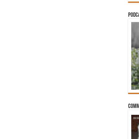
PODCA
Comm