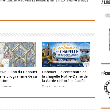
ent publié avec René Le Honzec la BD "L'histoire du Pèlerinage
A lir
tival Plinn du Danouët
Dahouët : le centenaire de
Déco
le le programme de sa
la chapelle Notre-Dame de
ition
la Garde célébré le 2 août
a 1 semaine
il y a 1 semaine