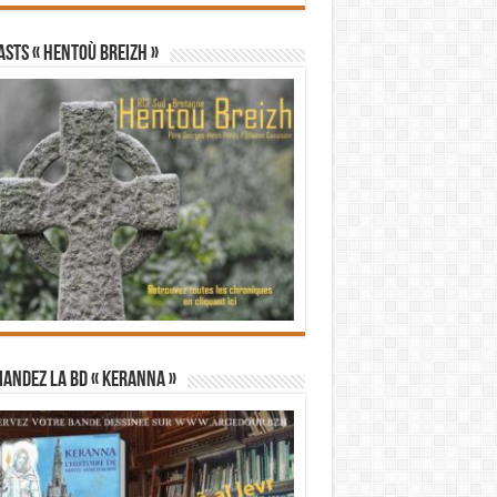
STS « Hentoù Breizh »
andez la BD « Keranna »