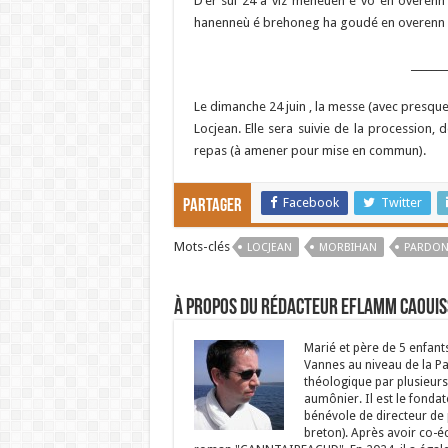
D’er sul 24 a viz méheùen é vo en overenn
hanenneù é brehoneg ha goudé en overenn er
_______
Le dimanche 24 juin , la messe (avec presque 
Locjean. Elle sera suivie de la procession, 
repas (à amener pour mise en commun).
Facebook
Twitter
Partager
Mots-clés
LOCJEAN
MORBIHAN
PARDO
À propos du rédacteur Eflamm Caouis
Marié et père de 5 enfant
Vannes au niveau de la P
théologique par plusieurs 
aumônier. Il est le fondat
bénévole de directeur de p
breton). Après avoir co-é