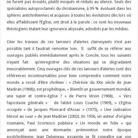
ne furent pas écoutés, plutôt moqués et réduits au silence. Seuls des
spécialistes autoproclamés du christianisme, à 99 % évoluant dans les
sphères antichrétiennes et acquises à toutes les évolutions dès lors où
elles affaiblissent l’Eglise, ont droit à la parole : ce sont les nouveaux
théologiens étalant leur ignorance abyssale, adoubés par les médias.
Citer les travaux de ces lanceurs d’alertes clairvoyants n’est pas
possible tant il faudrait remonter loin. Il suffit de se référer aux
ouvrages publiés immédiatement après le Concile, tous les suivants
n’ayant fait qu’enregistrer des situations qui se dégradaient
inexorablement. Cinq ouvrages clés de ces lanceurs d’alertes sont des
références incontournables pour bien comprendre comment notre
monde a cessé d’être chrétien : « L’hérésie du XXe siècle de Jean
Madiran (1968)), est prophétique, « Bientôt un gouvernement mondial,
une super et contre-église ? » de Pierre Virion (1968), « Vers
l’apostasie générale » de l’abbé Louis Coache (1969), « L’Eglise
occupée » de Jacques Ploncard d’Assac » (1975), « Une civilisation
blessé au cœur » de Jean Madiran (2002). En 1956, un auteur d’origine
roumaine, Paul Scortesco publiera « Un monde en folie » qui
annonçait avec une étonnante prémonition notre époque
postchrétienne. Jean Delumeau, essayiste se fit connaître par son