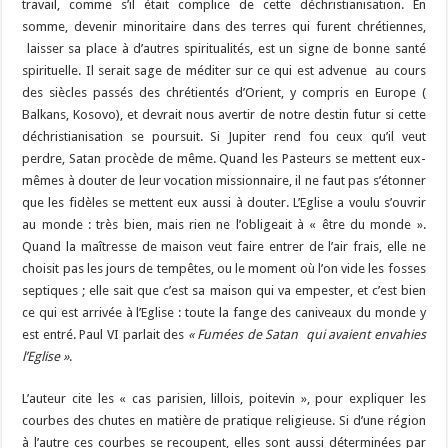
travail, comme s’il était complice de cette déchristianisation. En
somme, devenir minoritaire dans des terres qui furent chrétiennes,
laisser sa place à d’autres spiritualités, est un signe de bonne santé
spirituelle. Il serait sage de méditer sur ce qui est advenue au cours
des siècles passés des chrétientés d’Orient, y compris en Europe (
Balkans, Kosovo), et devrait nous avertir de notre destin futur si cette
déchristianisation se poursuit. Si Jupiter rend fou ceux qu’il veut
perdre, Satan procède de même. Quand les Pasteurs se mettent eux-
mêmes à douter de leur vocation missionnaire, il ne faut pas s’étonner
que les fidèles se mettent eux aussi à douter. L’Eglise a voulu s’ouvrir
au monde : très bien, mais rien ne l’obligeait à « être du monde ».
Quand la maîtresse de maison veut faire entrer de l’air frais, elle ne
choisit pas les jours de tempêtes, ou le moment où l’on vide les fosses
septiques ; elle sait que c’est sa maison qui va empester, et c’est bien
ce qui est arrivée à l’Eglise : toute la fange des caniveaux du monde y
est entré. Paul VI parlait des
« Fumées de Satan qui avaient envahies
l’Eglise »
.
L’auteur cite les « cas parisien, lillois, poitevin », pour expliquer les
courbes des chutes en matière de pratique religieuse. Si d’une région
à l’autre ces courbes se recoupent, elles sont aussi déterminées par