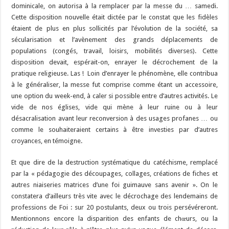
dominicale, on autorisa à la remplacer par la messe du … samedi.
Cette disposition nouvelle était dictée par le constat que les fidèles
étaient de plus en plus sollicités par l’évolution de la société, sa
sécularisation et l’avènement des grands déplacements de
populations (congés, travail, loisirs, mobilités diverses). Cette
disposition devait, espérait-on, enrayer le décrochement de la
pratique religieuse. Las ! Loin d’enrayer le phénomène, elle contribua
à le généraliser, la messe fut comprise comme étant un accessoire,
une option du week-end, à caler si possible entre d’autres activités. Le
vide de nos églises, vide qui mène à leur ruine ou à leur
désacralisation avant leur reconversion à des usages profanes … ou
comme le souhaiteraient certains à être investies par d’autres
croyances, en témoigne.
Et que dire de la destruction systématique du catéchisme, remplacé
par la « pédagogie des découpages, collages, créations de fiches et
autres niaiseries matrices d’une foi guimauve sans avenir ». On le
constatera d’ailleurs très vite avec le décrochage des lendemains de
professions de Foi : sur 20 postulants, deux ou trois persévéreront.
Mentionnons encore la disparition des enfants de chœurs, ou la