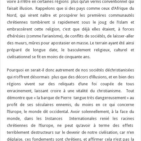
voire à n’être en certaines régions plus qu’un vernis conventionnel qui
faisait illusion. Rappelons que si des pays comme ceux d’Afrique du
Nord, qui virent naître et prospérer les premières communautés
chrétiennes tombèrent si rapidement sous le joug de l’islam et
embrassèrent cette religion, c’est que déjà elles étaient, à forces
d’hérésies (comme l’arianisme), de conflits de sociétés, de laisser-aller
des mœurs, mûres pour apostasier en masse. Le terrain ayant été ainsi
préparé de longue date, le basculement religieux, culturel et
civilisationnel se fit en moins de cinquante ans.
Pourquoi en serait-il donc autrement de nos sociétés déchristianisées
qui n’offrent désormais plus que des décors d’illusions, et en bien des
régions vivent sur des reliquats d’une foi coupée de tous
enracinement, laissant croire à une vitalité du christianisme. Tout
démontre que « la barque de Pierre tangue très dangereusement » au
profit de ses séculaires ennemis, du moins en ce qui concerne
l’Europe, le monde dit occidental. Avoir solennellement, à la face du
monde, dans les Instances Internationales renié les racines
chrétiennes de l’Europe, ne peut qu’avoir à terme des effets
terriblement destructeurs sur le devenir de notre civilisation, car n’en
déplaise, ces fondements sont chrétiens, et affirmer cela n’est pas la