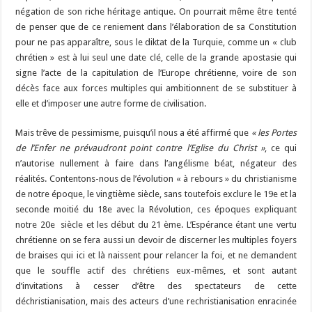
négation de son riche héritage antique. On pourrait même être tenté
de penser que de ce reniement dans l’élaboration de sa Constitution
pour ne pas apparaître, sous le diktat de la Turquie, comme un « club
chrétien » est à lui seul une date clé, celle de la grande apostasie qui
signe l’acte de la capitulation de l’Europe chrétienne, voire de son
décès face aux forces multiples qui ambitionnent de se substituer à
elle et d’imposer une autre forme de civilisation.
Mais trêve de pessimisme, puisqu’il nous a été affirmé que
« les Portes
de l’Enfer ne prévaudront point contre l’Eglise du Christ »
, ce qui
n’autorise nullement à faire dans l’angélisme béat, négateur des
réalités. Contentons-nous de l’évolution « à rebours » du christianisme
de notre époque, le vingtième siècle, sans toutefois exclure le 19e et la
seconde moitié du 18e avec la Révolution, ces époques expliquant
notre 20e siècle et les début du 21 ème. L’Espérance étant une vertu
chrétienne on se fera aussi un devoir de discerner les multiples foyers
de braises qui ici et là naissent pour relancer la foi, et ne demandent
que le souffle actif des chrétiens eux-mêmes, et sont autant
d’invitations à cesser d’être des spectateurs de cette
déchristianisation, mais des acteurs d’une rechristianisation enracinée