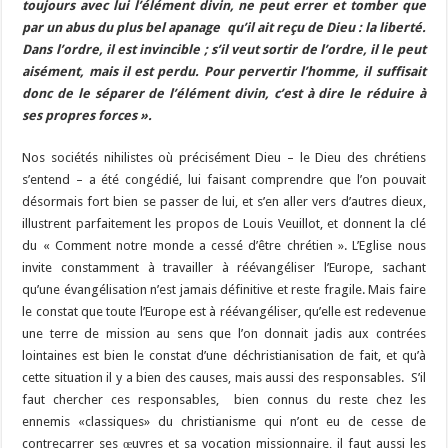
toujours avec lui l’élément divin, ne peut errer et tomber que
par un abus du plus bel apanage qu’il ait reçu de Dieu : la liberté.
Dans l’ordre, il est invincible ; s’il veut sortir de l’ordre, il le peut
aisément, mais il est perdu. Pour pervertir l’homme, il suffisait
donc de le séparer de l’élément divin, c’est à dire le réduire à
ses propres forces ».
Nos sociétés nihilistes où précisément Dieu – le Dieu des chrétiens
s’entend – a été congédié, lui faisant comprendre que l’on pouvait
désormais fort bien se passer de lui, et s’en aller vers d’autres dieux,
illustrent parfaitement les propos de Louis Veuillot, et donnent la clé
du « Comment notre monde a cessé d’être chrétien ». L’Eglise nous
invite constamment à travailler à réévangéliser l’Europe, sachant
qu’une évangélisation n’est jamais définitive et reste fragile. Mais faire
le constat que toute l’Europe est à réévangéliser, qu’elle est redevenue
une terre de mission au sens que l’on donnait jadis aux contrées
lointaines est bien le constat d’une déchristianisation de fait, et qu’à
cette situation il y a bien des causes, mais aussi des responsables. S’il
faut chercher ces responsables, bien connus du reste chez les
ennemis «classiques» du christianisme qui n’ont eu de cesse de
contrecarrer ses œuvres et sa vocation missionnaire, il faut aussi les