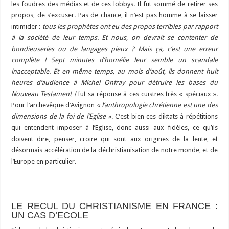
les foudres des médias et de ces lobbys. Il fut sommé de retirer ses
propos, de s’excuser. Pas de chance, il n’est pas homme à se laisser
intimider :
tous les prophètes ont eu des propos terribles par rapport
à la société de leur temps. Et nous, on devrait se contenter de
bondieuseries ou de langages pieux ? Mais ça, c’est une erreur
complète ! Sept minutes d’homélie leur semble un scandale
inacceptable. Et en même temps, au mois d’août, ils donnent huit
heures d’audience à Michel Onfray pour détruire les bases du
Nouveau Testament !
fut sa réponse à ces cuistres très « spéciaux ».
Pour l’archevêque d’Avignon
« l’anthropologie chrétienne est une des
dimensions de la foi de l’Eglise »
. C’est bien ces diktats à répétitions
qui entendent imposer à l’Eglise, donc aussi aux fidèles, ce qu’ils
doivent dire, penser, croire qui sont aux origines de la lente, et
désormais accélération de la déchristianisation de notre monde, et de
l’Europe en particulier.
LE RECUL DU CHRISTIANISME EN FRANCE :
UN CAS D’ECOLE