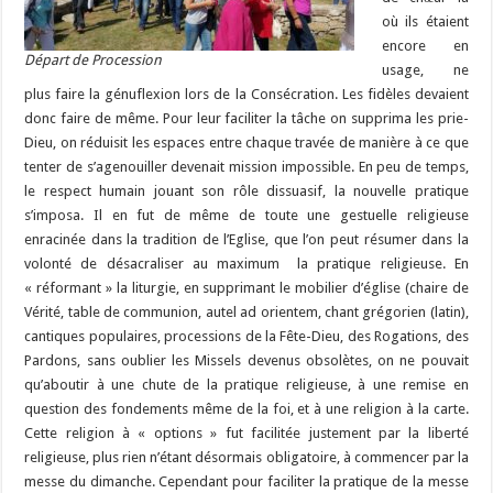
où ils étaient
encore en
Départ de Procession
usage, ne
plus faire la génuflexion lors de la Consécration. Les fidèles devaient
donc faire de même. Pour leur faciliter la tâche on supprima les prie-
Dieu, on réduisit les espaces entre chaque travée de manière à ce que
tenter de s’agenouiller devenait mission impossible. En peu de temps,
le respect humain jouant son rôle dissuasif, la nouvelle pratique
s’imposa. Il en fut de même de toute une gestuelle religieuse
enracinée dans la tradition de l’Eglise, que l’on peut résumer dans la
volonté de désacraliser au maximum la pratique religieuse. En
« réformant » la liturgie, en supprimant le mobilier d’église (chaire de
Vérité, table de communion, autel ad orientem, chant grégorien (latin),
cantiques populaires, processions de la Fête-Dieu, des Rogations, des
Pardons, sans oublier les Missels devenus obsolètes, on ne pouvait
qu’aboutir à une chute de la pratique religieuse, à une remise en
question des fondements même de la foi, et à une religion à la carte.
Cette religion à « options » fut facilitée justement par la liberté
religieuse, plus rien n’étant désormais obligatoire, à commencer par la
messe du dimanche. Cependant pour faciliter la pratique de la messe