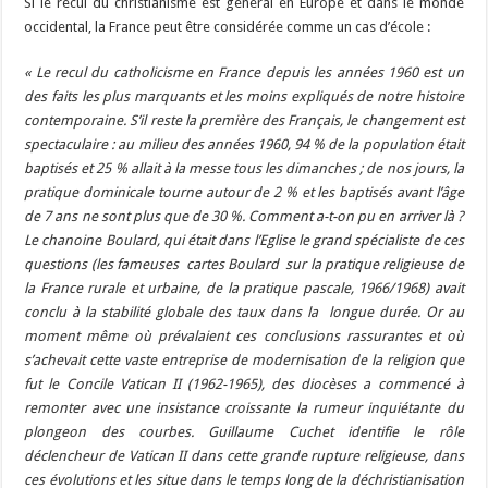
Si le recul du christianisme est général en Europe et dans le monde
occidental, la France peut être considérée comme un cas d’école :
« Le recul du catholicisme en France depuis les années 1960 est un
des faits les plus marquants et les moins expliqués de notre histoire
contemporaine. S’il reste la première des Français, le changement est
spectaculaire : au milieu des années 1960, 94 % de la population était
baptisés et 25 % allait à la messe tous les dimanches ; de nos jours, la
pratique dominicale tourne autour de 2 % et les baptisés avant l’âge
de 7 ans ne sont plus que de 30 %. Comment a-t-on pu en arriver là ?
Le chanoine Boulard, qui était dans l’Eglise le grand spécialiste de ces
questions (les fameuses cartes Boulard sur la pratique religieuse de
la France rurale et urbaine, de la pratique pascale, 1966/1968) avait
conclu à la stabilité globale des taux dans la longue durée. Or au
moment même où prévalaient ces conclusions rassurantes et où
s’achevait cette vaste entreprise de modernisation de la religion que
fut le Concile Vatican II (1962-1965), des diocèses a commencé à
remonter avec une insistance croissante la rumeur inquiétante du
plongeon des courbes. Guillaume Cuchet identifie le rôle
déclencheur de Vatican II dans cette grande rupture religieuse, dans
ces évolutions et les situe dans le temps long de la déchristianisation