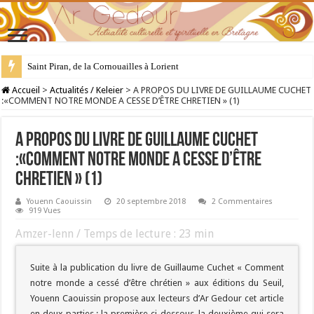
Saint Piran, de la Cornouailles à Lorient
28 juillet : Saint Samson de Dol, père de la Bretagne chrétienne
Accueil
>
Actualités / Keleier
>
A PROPOS DU LIVRE DE GUILLAUME CUCHET
:«COMMENT NOTRE MONDE A CESSE D’ÊTRE CHRETIEN » (1)
A PROPOS DU LIVRE DE GUILLAUME CUCHET
:«COMMENT NOTRE MONDE A CESSE D’ÊTRE
CHRETIEN » (1)
Youenn Caouissin
20 septembre 2018
2 Commentaires
919 Vues
Amzer-lenn / Temps de lecture :
23
min
Suite à la publication du livre de Guillaume Cuchet « Comment
notre monde a cessé d’être chrétien » aux éditions du Seuil,
Youenn Caouissin propose aux lecteurs d’Ar Gedour cet article
en deux parties : la première ci-dessous, la deuxième qui sera