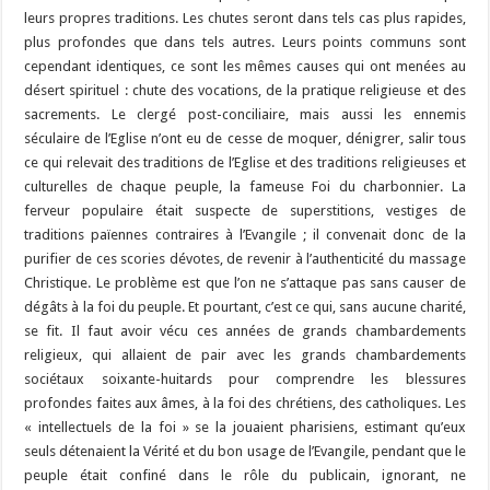
leurs propres traditions. Les chutes seront dans tels cas plus rapides,
plus profondes que dans tels autres. Leurs points communs sont
cependant identiques, ce sont les mêmes causes qui ont menées au
désert spirituel : chute des vocations, de la pratique religieuse et des
sacrements. Le clergé post-conciliaire, mais aussi les ennemis
séculaire de l’Eglise n’ont eu de cesse de moquer, dénigrer, salir tous
ce qui relevait des traditions de l’Eglise et des traditions religieuses et
culturelles de chaque peuple, la fameuse Foi du charbonnier. La
ferveur populaire était suspecte de superstitions, vestiges de
traditions païennes contraires à l’Evangile ; il convenait donc de la
purifier de ces scories dévotes, de revenir à l’authenticité du massage
Christique. Le problème est que l’on ne s’attaque pas sans causer de
dégâts à la foi du peuple. Et pourtant, c’est ce qui, sans aucune charité,
se fit. Il faut avoir vécu ces années de grands chambardements
religieux, qui allaient de pair avec les grands chambardements
sociétaux soixante-huitards pour comprendre les blessures
profondes faites aux âmes, à la foi des chrétiens, des catholiques. Les
« intellectuels de la foi » se la jouaient pharisiens, estimant qu’eux
seuls détenaient la Vérité et du bon usage de l’Evangile, pendant que le
peuple était confiné dans le rôle du publicain, ignorant, ne