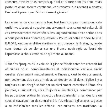
censeurs n’avaient pas compris que foi et culture sont les deux murs
porteurs d’une société chrétienne, et qu’abattre l’un revenait à abattre
l’autre et à provoquer l’effondrement général.
Les ennemis du christianisme l’ont fort bien compris : c’est pour cela
qu’ils investissent et noyautent massivement tous ce qui est culturel. Si
ces avertissements avaient été suivis, aujourd’hui nous n’en serions pas
à nous poser l’angoissante question : « Pourquoi notre monde, NOTRE
EUROPE, ont cessé d’être chrétien », et pourquoi la Bretagne, avide
sans doute de se cloner sur une France naufragée au bord de
l’apostasie, a choisi cette route qui mène au néant.
Il fut des époques où la voix de l’Eglise se faisait entendre et tenait foi
et culture pour complémentaires et indissociable, car elle savait
qu’elles s’alimentent mutuellement. A l’inverse, c’est le déracinement,
non seulement des corps, mais aussi des âmes. Si dans l’Eglise il y a
toujours eu un clergé séduit par un nivellement contraire à l’âme des
peuples, à leur culture, il y a toujours eu un clergé, à commencer par
les papes pour prôner le respect de leurs particularismes, dès lors où
ceux-ci n’avaient rien de contraire à la foi. Mieux, l’Eglise avec sagesse
a su christianiser sans les affadir ces cultures, ces traditions. La