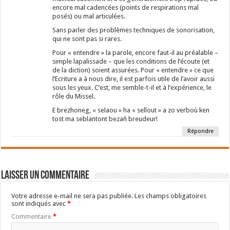
encore mal cadencées (points de respirations mal
posés) ou mal articulées.
Sans parler des problèmes techniques de sonorisation,
qui ne sont pas si rares.
Pour « entendre » la parole, encore faut-il au préalable –
simple lapalissade – que les conditions de l’écoute (et
de la diction) soient assurées. Pour « entendre » ce que
l’Ecriture a à nous dire, il est parfois utile de l’avoir aussi
sous les yeux. C’est, me semble-t-il et à l’expérience, le
rôle du Missel.
E brezhoneg, « selaou » ha « sellout » a zo verboù ken
tost ma seblantont bezañ breudeur!
Répondre
Laisser un commentaire
Votre adresse e-mail ne sera pas publiée.
Les champs obligatoires
sont indiqués avec
*
Commentaire
*