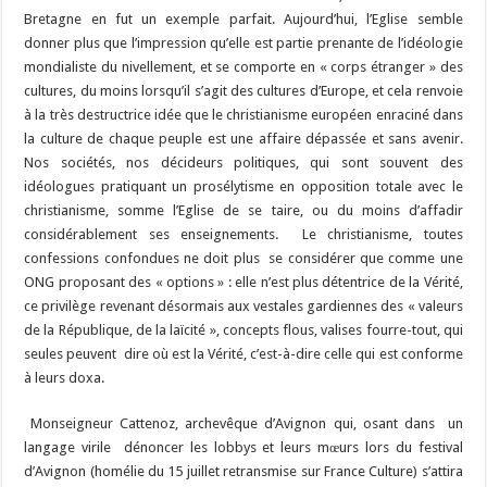
Bretagne en fut un exemple parfait. Aujourd’hui, l’Eglise semble
donner plus que l’impression qu’elle est partie prenante de l’idéologie
mondialiste du nivellement, et se comporte en « corps étranger » des
cultures, du moins lorsqu’il s’agit des cultures d’Europe, et cela renvoie
à la très destructrice idée que le christianisme européen enraciné dans
la culture de chaque peuple est une affaire dépassée et sans avenir.
Nos sociétés, nos décideurs politiques, qui sont souvent des
idéologues pratiquant un prosélytisme en opposition totale avec le
christianisme, somme l’Eglise de se taire, ou du moins d’affadir
considérablement ses enseignements. Le christianisme, toutes
confessions confondues ne doit plus se considérer que comme une
ONG proposant des « options » : elle n’est plus détentrice de la Vérité,
ce privilège revenant désormais aux vestales gardiennes des « valeurs
de la République, de la laïcité », concepts flous, valises fourre-tout, qui
seules peuvent dire où est la Vérité, c’est-à-dire celle qui est conforme
à leurs doxa.
Monseigneur Cattenoz, archevêque d’Avignon qui, osant dans un
langage virile dénoncer les lobbys et leurs mœurs lors du festival
d’Avignon (homélie du 15 juillet retransmise sur France Culture) s’attira