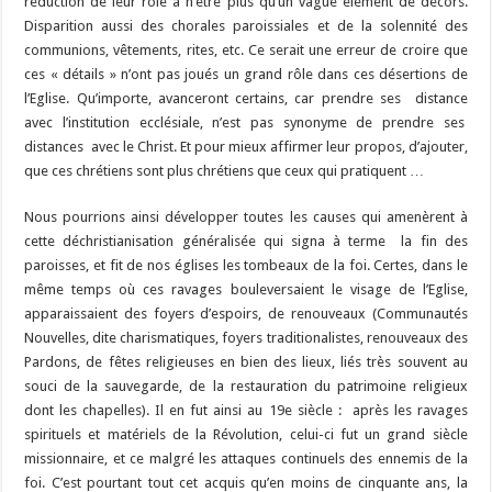
réduction de leur rôle à n’être plus qu’un vague élément de décors.
Disparition aussi des chorales paroissiales et de la solennité des
communions, vêtements, rites, etc. Ce serait une erreur de croire que
ces « détails » n’ont pas joués un grand rôle dans ces désertions de
l’Eglise. Qu’importe, avanceront certains, car prendre ses distance
avec l’institution ecclésiale, n’est pas synonyme de prendre ses
distances avec le Christ. Et pour mieux affirmer leur propos, d’ajouter,
que ces chrétiens sont plus chrétiens que ceux qui pratiquent …
Nous pourrions ainsi développer toutes les causes qui amenèrent à
cette déchristianisation généralisée qui signa à terme la fin des
paroisses, et fit de nos églises les tombeaux de la foi. Certes, dans le
même temps où ces ravages bouleversaient le visage de l’Eglise,
apparaissaient des foyers d’espoirs, de renouveaux (Communautés
Nouvelles, dite charismatiques, foyers traditionalistes, renouveaux des
Pardons, de fêtes religieuses en bien des lieux, liés très souvent au
souci de la sauvegarde, de la restauration du patrimoine religieux
dont les chapelles). Il en fut ainsi au 19e siècle : après les ravages
spirituels et matériels de la Révolution, celui-ci fut un grand siècle
missionnaire, et ce malgré les attaques continuels des ennemis de la
foi. C’est pourtant tout cet acquis qu’en moins de cinquante ans, la