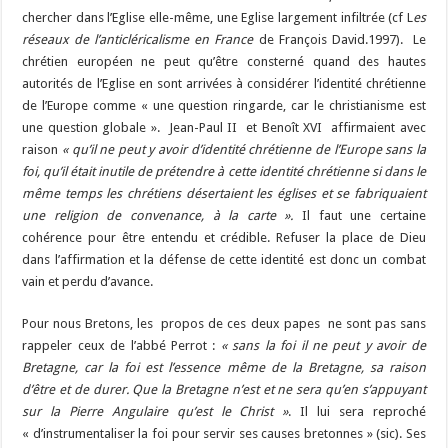
chercher dans l’Eglise elle-même, une Eglise largement infiltrée (cf L
es
réseaux de l’anticléricalisme en France
de François David.1997). Le
chrétien européen ne peut qu’être consterné quand des hautes
autorités de l’Eglise en sont arrivées à considérer l’identité chrétienne
de l’Europe comme « une question ringarde, car le christianisme est
une question globale ». Jean-Paul II et Benoît XVI affirmaient avec
raison
« qu’il ne peut y avoir d’identité chrétienne de l’Europe sans la
foi, qu’il était inutile de prétendre à cette identité chrétienne si dans le
même temps les chrétiens désertaient les églises et se fabriquaient
une religion de convenance, à la carte ».
Il faut une certaine
cohérence pour être entendu et crédible. Refuser la place de Dieu
dans l’affirmation et la défense de cette identité est donc un combat
vain et perdu d’avance.
Pour nous Bretons, les propos de ces deux papes ne sont pas sans
rappeler ceux de l’abbé Perrot :
« sans la foi il ne peut y avoir de
Bretagne, car la foi est l’essence même de la Bretagne, sa raison
d’être et de durer. Que la Bretagne n’est et ne sera qu’en s’appuyant
sur la Pierre Angulaire qu’est le Christ »
. Il lui sera reproché
« d’instrumentaliser la foi pour servir ses causes bretonnes » (sic). Ses