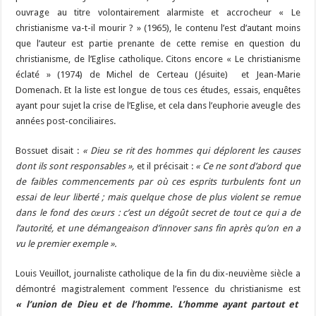
ouvrage au titre volontairement alarmiste et accrocheur « Le
christianisme va-t-il mourir ? » (1965), le contenu l’est d’autant moins
que l’auteur est partie prenante de cette remise en question du
christianisme, de l’Eglise catholique. Citons encore « Le christianisme
éclaté » (1974) de Michel de Certeau (Jésuite) et Jean-Marie
Domenach. Et la liste est longue de tous ces études, essais, enquêtes
ayant pour sujet la crise de l’Eglise, et cela dans l’euphorie aveugle des
années post-conciliaires.
Bossuet disait :
« Dieu se rit des hommes qui déplorent les causes
dont ils sont responsables »,
et il précisait :
« Ce ne sont d’abord que
de faibles commencements par où ces esprits turbulents font un
essai de leur liberté ; mais quelque chose de plus violent se remue
dans le fond des cœurs : c’est un dégoût secret de tout ce qui a de
l’autorité, et une démangeaison d’innover sans fin après qu’on en a
vu le premier exemple ».
Louis Veuillot, journaliste catholique de la fin du dix-neuvième siècle a
démontré magistralement comment l’essence du christianisme est
« l’union de Dieu et de l’homme. L’homme ayant partout et