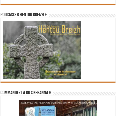
PODCASTS « Hentoù Breizh »
Commandez la BD « Keranna »