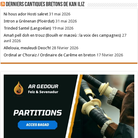
Derniers cantiques bretons de Kan Iliz
Ni hous ador Hosti sakret
31 mai 2026
Intron a Grénenan (Ploërdut)
31 mai 2026
Trinded Santel (Langoëlan)
19 mai 2026
Amañ pell doh en trouz (Bouéh er mæzeù : la voix des campagnes)
27
avril 2026
Allelouia, meuleudi Deoc’h!
28 février 2026
Ordinal ar C’horaiz / Ordinaire de Carême en breton
17 février 2026