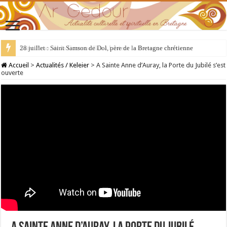
28 juillet : Saint Samson de Dol, père de la Bretagne chrétienne
Accueil
>
Actualités / Keleier
>
A Sainte Anne d’Auray, la Porte du Jubilé s’est
ouverte