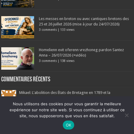
Les messes en breton ou avec cantiques bretons des
25 et 26 juillet 2026 (mise à jour du 24/07/2026)
3 comments
|
133 views
Homelienn evit oferenn vrezhoneg pardon Santez
Anna – 26/07/2026 (+vidéo)
3 comments
|
138 views
Commentaires récents
Mikael: L'abolition des États de Bretagne en 1789 et la
suppression des libertés locales...
Nous utilisons des cookies pour vous garantir la meilleure
expérience sur notre site web. Si vous continuez à utiliser ce
Jules Allix: L’historiographie officielle nous présente volontiers
site, nous supposerons que vous en êtes satisfait.
1789 comme l'aube radieuse...
Ne manquez pas la nouveauté de Bernard Rio "LA REVOLUTION DES
OK
OMBRES".
CLIQUEZ ICI POUR EN SAVOIR PLUS
ou
Ignorer
Armand de La Rouërie: Réponse à l'article : Si l’analyse proposée