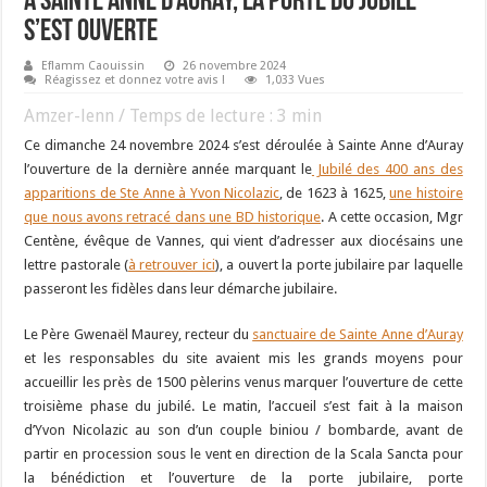
A Sainte Anne d’Auray, la Porte du Jubilé
s’est ouverte
Eflamm Caouissin
26 novembre 2024
Réagissez et donnez votre avis !
1,033 Vues
Amzer-lenn / Temps de lecture :
3
min
Ce dimanche 24 novembre 2024 s’est déroulée à Sainte Anne d’Auray
l’ouverture de la dernière année marquant le
Jubilé des 400 ans des
apparitions de Ste Anne à Yvon Nicolazic
, de 1623 à 1625,
une histoire
que nous avons retracé dans une BD historique
. A cette occasion, Mgr
Centène, évêque de Vannes, qui vient d’adresser aux diocésains une
lettre pastorale (
à retrouver ici
), a ouvert la porte jubilaire par laquelle
passeront les fidèles dans leur démarche jubilaire.
Le Père Gwenaël Maurey, recteur du
sanctuaire de Sainte Anne d’Auray
et les responsables du site avaient mis les grands moyens pour
accueillir les près de 1500 pèlerins venus marquer l’ouverture de cette
troisième phase du jubilé. Le matin, l’accueil s’est fait à la maison
d’Yvon Nicolazic au son d’un couple biniou / bombarde, avant de
partir en procession sous le vent en direction de la Scala Sancta pour
la bénédiction et l’ouverture de la porte jubilaire, porte