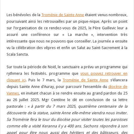
Les bénévoles de la
Troménie de Sainte Anne
étaient venus nombreux,
poursuivant ainsi les retrouvailles par un pique-nique. Après un point
sur l’organisation de ce rendez-vous de 2025, le Père Guillevic leur a
assuré une conférence sur « La marche », intervention très
intéressante que nous ne pouvons que conseiller. La journée a ensuite
vu la célébration des vêpres et enfin un Salut au Saint-Sacrement à la
Scala Sancta.
Sur toute la période de Noël, le sanctuaire a prévu un programme qui
rythmera les festivités. programme que
vous pouvez retrouver en
cliquant ici
. Puis le 7 mars, la
Troménie de Sainte Anne
s’élancera
depuis Sainte Anne d’Auray, pour parcourir l’ensemble du
diocèse de
Vannes
, en invitant chacun à se rendre ensuite au grand pardon du 25
au 26 juillet 2025. Mgr Centène le dit en conclusion de sa lettre
pastorale :
« à partir du 7 mars 2025, quatrième centenaire de la
découverte de la statue, sainte Anne elle-même viendra nous inviter.
Sa Troménie fera le tour du diocèse pour visiter toutes les paroisses
comme elle a visité Keranna il y a 400 ans. Sachons répondre à son
appel pour être nous aussi des héritiers et des bâtisseurs, des