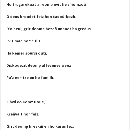
Ho trugarekaat a reomp evit he c’homzoù
O deus broudet feiz hon tadoù-kozh.
D’o heul, grit deomp bezañ unanet ha gredus
Evit mad hoc’h Iliz
Ha kemer soursi outi,
Diskouezit deomp al levenez a vez
Pa’z eer-tre en ho familh.
C’hwi eo Komz Doue,
Kreñvait hor feiz,
Grit deomp kreskiñ en ho karantez,