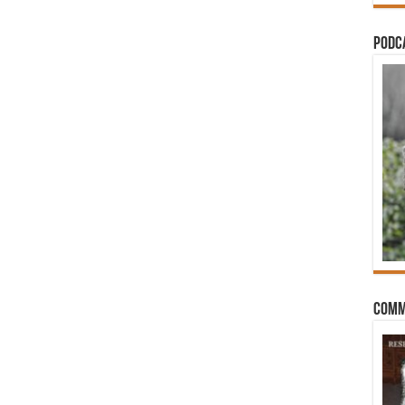
PODCA
Comm