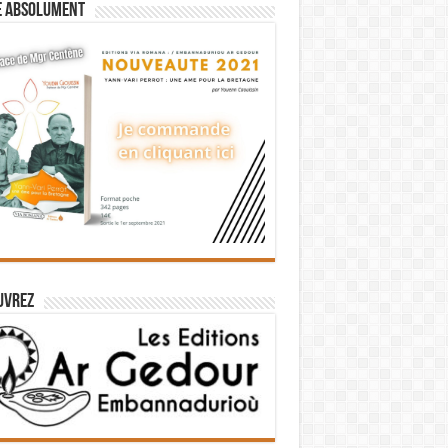
e absolument
uvrez