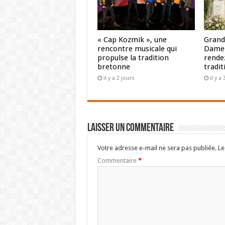
« Cap Kozmik », une
Grand
rencontre musicale qui
Dame 
propulse la tradition
rendez
bretonne
tradit
il y a 2 jours
il y a
Laisser un commentaire
Votre adresse e-mail ne sera pas publiée.
Le
Commentaire
*