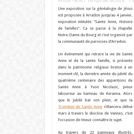
Amzer-lenn / Temps de lecture :
1
m
Une exposition sur la généalogie de Jésus
est proposée à Arradon jusqu’au 4 janvier,
exposition intitulée “Sainte Anne, Histoire
de familles”. Ca se passe à la chapelle
Notre-Dame du Bourg et c’est organisé par
la communauté de paroisses d’Arradon.
Un événement qui retrace la vie de Sainte
Anne et de la sainte famille, si présente
dans le patrimoine religieux breton à un
moment clé, la dernière année du jubilé du
quatrième centenaire des apparitions de
Sainte Anne à Yvon Nicolazic, pieux
laboureur au hameau de Keranna. Alors
que le Jubilé bat son plein, et que la
Troménie de Sainte Anne
s’élancera début
mars à travers le diocèse de Vannes, c’est
l’occasion de mieux connaître le sujet.
Au travers de 23 panneaux illustrés,