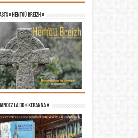
STS « Hentoù Breizh »
andez la BD « Keranna »