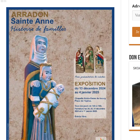
in
Adr
DON E