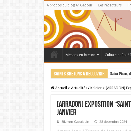
À propos du blog Ar Gedour
Les rédacteurs
Pr
Messes en breton
Culture et Foi /
Saints bretons à découvrir
Saint Piran, 
Accueil
>
Actualités / Keleier
>
[ARRADON] Expos
[ARRADON] Exposition “Sainte
janvier
Eflamm Caouissin
28 décembre 2024