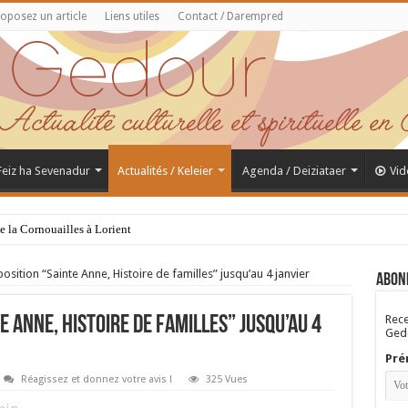
oposez un article
Liens utiles
Contact / Darempred
 Feiz ha Sevenadur
Actualités / Keleier
Agenda / Deiziataer
Vid
de la Cornouailles à Lorient
ition “Sainte Anne, Histoire de familles” jusqu’au 4 janvier
Abon
Rece
 Anne, Histoire de familles” jusqu’au 4
Gedo
Pré
Réagissez et donnez votre avis !
325 Vues