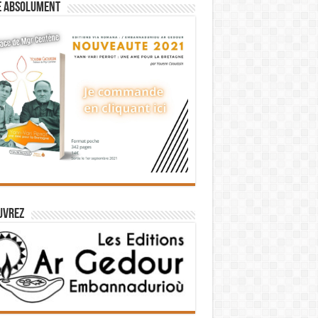
e absolument
uvrez