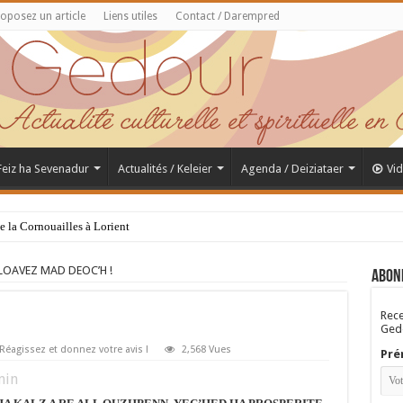
oposez un article
Liens utiles
Contact / Darempred
 Feiz ha Sevenadur
Actualités / Keleier
Agenda / Deiziataer
Vi
de la Cornouailles à Lorient
LOAVEZ MAD DEOC’H !
Abon
Rece
Gedo
Réagissez et donnez votre avis !
2,568 Vues
Pré
in