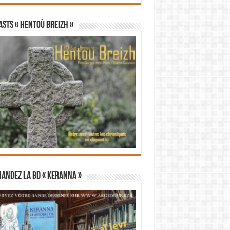
STS « Hentoù Breizh »
andez la BD « Keranna »