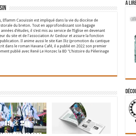
A lir
sin
s, Eflamm Caouissin est impliqué dans la vie du diocèse de
astorale du breton. Tout en approfondissant son bagage
années d’études, il s’est mis au service de l’Eglise en devenant
eur du site et de l'association Ar Gedour et assure la fonction
ublication. Il anime aussi le site Kan Iliz (promotion du cantique
crit dans le roman Havana Café, il a publié en 2022 son premier
ent publié avec René Le Honzec la BD "L'histoire du Pèlerinage
Déco