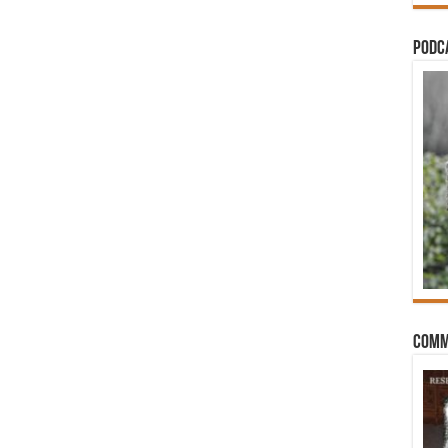
PODCA
Comm