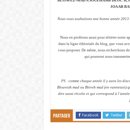
BLOAVEZ-MAD A SOUEHAMB DEOC’H, H
JOA AR BA
Nous vous souhaitons une bonne année 2013 et 
Nous en profitons aussi pour réitérer notre 
dans la ligne éditoriale du blog, que vous av
vous proposer. De même, nous recherchons des 
qui pourront nous transmettr
PS : comme chaque année il y aura les discu
Bloavezh mad ou Bleveh mad (en vannetais) qu
dire aussi récolte et qui correspond à l’année
Facebook
Twitter
Partager