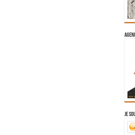
Agend
Je so