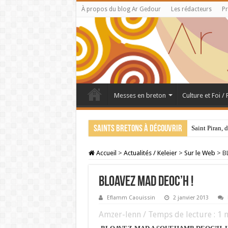
À propos du blog Ar Gedour
Les rédacteurs
Pr
Messes en breton
Culture et Foi /
Saints bretons à découvrir
Saint Piran, 
Accueil
>
Actualités / Keleier
>
Sur le Web
>
B
BLOAVEZ MAD DEOC’H !
Eflamm Caouissin
2 janvier 2013
Amzer-lenn / Temps de lecture :
1
m