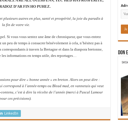
A KALZ A RE ALL OUZHPENN, YEC’HED HA PROSPERITE,
Adr
RADOZ D’AR FIN HO PUHEZ.
plusieurs autres en plus, santé et prospérité, la joie du paradis à
la fin de votre vie.
appel. Si vous vous sentez une âme de chroniqueur, que vous entrez
ez un peu de temps à consacrer bénévolement à cela, n’hésitez pas à
correspondants à travers la Bretagne et dans la diaspora bretonne,
DON E
e les informations en temps utile, des reportages…
ssions pour dire « bonne année » en breton. Alors on peut dire :
i correspond à l’année-temps ou Blead mad, en vannetais qui veut
-contenu, c’est à dire la récolte de l’année (merci à Pascal Lamour
pour ces précisions).
LinkedIn