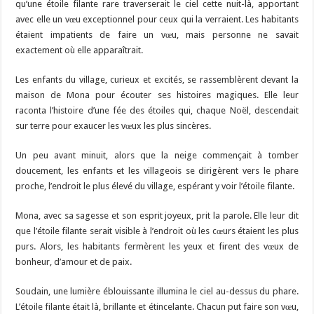
qu’une étoile filante rare traverserait le ciel cette nuit-là, apportant
avec elle un vœu exceptionnel pour ceux qui la verraient. Les habitants
étaient impatients de faire un vœu, mais personne ne savait
exactement où elle apparaîtrait.
Les enfants du village, curieux et excités, se rassemblèrent devant la
maison de Mona pour écouter ses histoires magiques. Elle leur
raconta l’histoire d’une fée des étoiles qui, chaque Noël, descendait
sur terre pour exaucer les vœux les plus sincères.
Un peu avant minuit, alors que la neige commençait à tomber
doucement, les enfants et les villageois se dirigèrent vers le phare
proche, l’endroit le plus élevé du village, espérant y voir l’étoile filante.
Mona, avec sa sagesse et son esprit joyeux, prit la parole. Elle leur dit
que l’étoile filante serait visible à l’endroit où les cœurs étaient les plus
purs. Alors, les habitants fermèrent les yeux et firent des vœux de
bonheur, d’amour et de paix.
Soudain, une lumière éblouissante illumina le ciel au-dessus du phare.
L’étoile filante était là, brillante et étincelante. Chacun put faire son vœu,