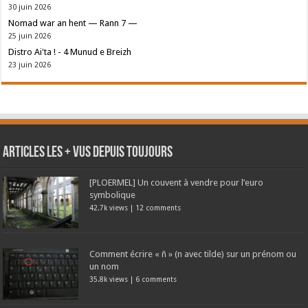
30 juin 2026
Nomad war an hent — Rann 7 —
25 juin 2026
Distro Ai'ta ! - 4 Munud e Breizh
23 juin 2026
Articles les + vus depuis toujours
[PLOERMEL] Un couvent à vendre pour l’euro
symbolique
42.7k views
|
12 comments
Comment écrire « ñ » (n avec tilde) sur un prénom ou
un nom
35.8k views
|
6 comments