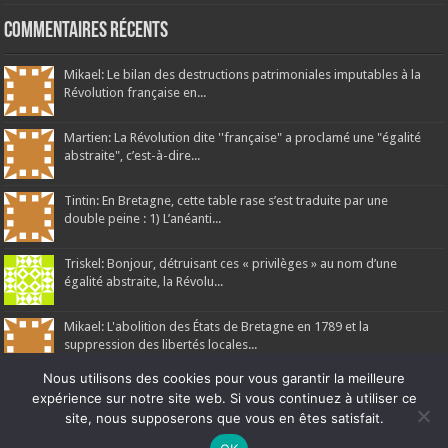
Commentaires récents
Mikael: Le bilan des destructions patrimoniales imputables à la
Révolution française en...
Martien: La Révolution dite ''française" a proclamé une "égalité
abstraite", c’est-à-dire...
Tintin: En Bretagne, cette table rase s’est traduite par une
double peine : 1) L’anéanti...
Triskel: Bonjour, détruisant ces « privilèges » au nom d’une
égalité abstraite, la Révolu...
Mikael: L'abolition des États de Bretagne en 1789 et la
suppression des libertés locales...
Nous utilisons des cookies pour vous garantir la meilleure
expérience sur notre site web. Si vous continuez à utiliser ce
site, nous supposerons que vous en êtes satisfait.
Ne manquez pas la nouveauté de Bernard Rio "LA REVOLUTION DES