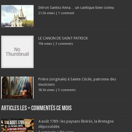
Intron Santez Anna… un cantique bien connu
21.5k views
|
1 comment
LE CANON DE SAINT PATRICK
19k views
|
3 comments
Prière (originale) à Sainte Cécile, patronne des
musiciens
18.5k views
|
5 comments
Articles les + commentés ce mois
4 août 1789 : les paysans libérés, la Bretagne
dépossédée