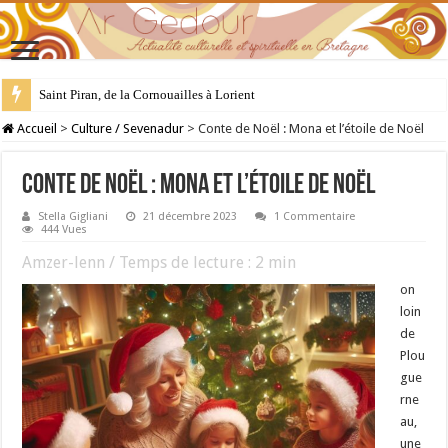
28 juillet : Saint Samson de Dol, père de la Bretagne chrétienne
Accueil
>
Culture / Sevenadur
>
Conte de Noël : Mona et l’étoile de Noël
Conte de Noël : Mona et l’étoile de Noël
Stella Gigliani
21 décembre 2023
1 Commentaire
444 Vues
Amzer-lenn / Temps de lecture :
2
min
on
loin
de
Plou
gue
rne
au,
une