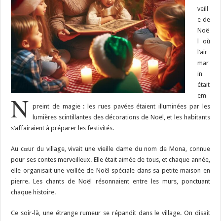
veill
e de
Noë
l où
l’air
mar
in
était
N
em
preint de magie : les rues pavées étaient illuminées par les
lumières scintillantes des décorations de Noël, et les habitants
s’affairaient à préparer les festivités.
Au cœur du village, vivait une vieille dame du nom de Mona, connue
pour ses contes merveilleux. Elle était aimée de tous, et chaque année,
elle organisait une veillée de Noël spéciale dans sa petite maison en
pierre. Les chants de Noël résonnaient entre les murs, ponctuant
chaque histoire.
Ce soir-là, une étrange rumeur se répandit dans le village. On disait