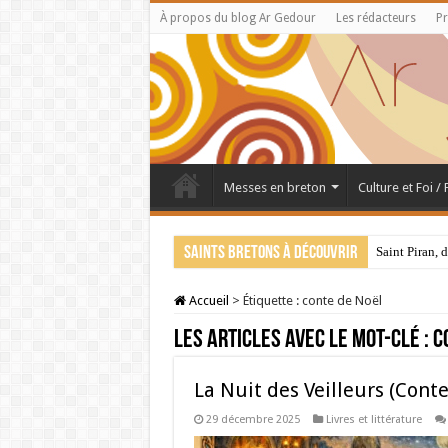
À propos du blog Ar Gedour
Les rédacteurs
Pr
Messes en breton
Culture et Foi /
Saints bretons à découvrir
Saint Piran, 
Accueil
>
Étiquette :
conte de Noël
Les articles avec le mot-clé :
c
La Nuit des Veilleurs (Cont
29 décembre 2025
Livres et littérature