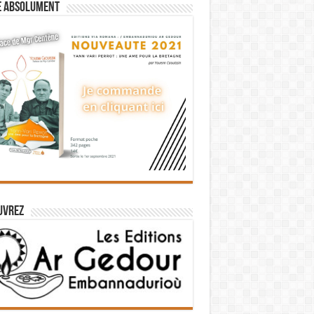
e absolument
uvrez