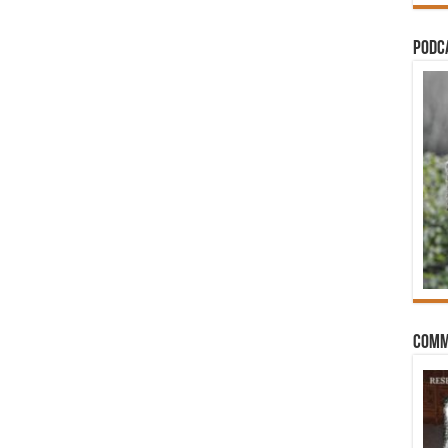
PODCA
Comm