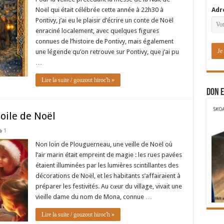
Noël qui était célébrée cette année à 22h30 à
Adr
Pontivy, j’ai eu le plaisir d’écrire un conte de Noël
enraciné localement, avec quelques figures
connues de l’histoire de Pontivy, mais également
une légende qu’on retrouve sur Pontivy, que j’ai pu
…
Lire la suite / gouzout hiroc'h »
DON E
toile de Noël
1
Non loin de Plouguerneau, une veille de Noël où
l’air marin était empreint de magie : les rues pavées
étaient illuminées par les lumières scintillantes des
décorations de Noël, et les habitants s’affairaient à
préparer les festivités. Au cœur du village, vivait une
vieille dame du nom de Mona, connue …
Lire la suite / gouzout hiroc'h »