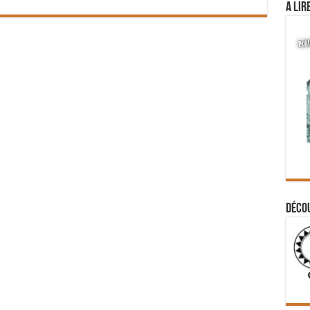
A lir
Déco