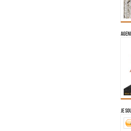
Agend
Je so