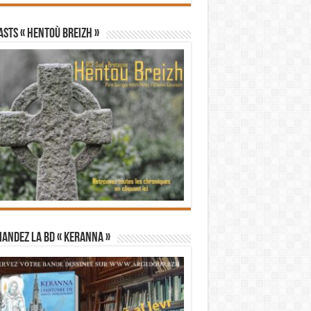
STS « Hentoù Breizh »
andez la BD « Keranna »