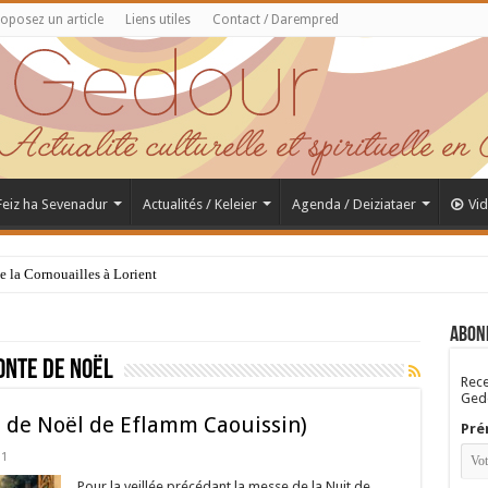
oposez un article
Liens utiles
Contact / Darempred
 Feiz ha Sevenadur
Actualités / Keleier
Agenda / Deiziataer
Vi
de la Cornouailles à Lorient
Abon
onte de Noël
Rece
Gedo
e de Noël de Eflamm Caouissin)
Pré
1
Pour la veillée précédant la messe de la Nuit de