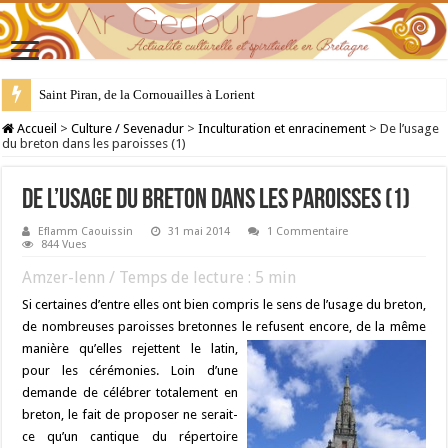
Saint Piran, de la Cornouailles à Lorient
28 juillet : Saint Samson de Dol, père de la Bretagne chrétienne
Accueil
>
Culture / Sevenadur
>
Inculturation et enracinement
>
De l’usage
du breton dans les paroisses (1)
De l’usage du breton dans les paroisses (1)
Eflamm Caouissin
31 mai 2014
1 Commentaire
844 Vues
Amzer-lenn / Temps de lecture :
5
min
Si certaines d’entre elles ont bien compris le sens de l’usage du breton,
de nombreuses paroisses bretonnes le refusent encore, de la même
manière qu’elles rejettent
le latin,
pour les cérémonies. Loin d’une
demande de célébrer totalement en
breton, le fait de proposer ne serait-
ce qu’un cantique du répertoire