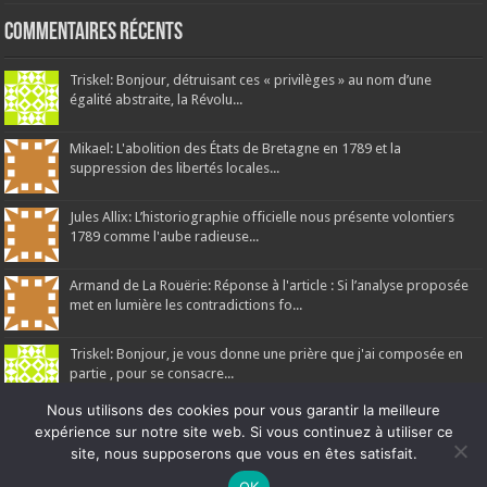
Commentaires récents
Triskel: Bonjour, détruisant ces « privilèges » au nom d’une
égalité abstraite, la Révolu...
Mikael: L'abolition des États de Bretagne en 1789 et la
suppression des libertés locales...
Jules Allix: L’historiographie officielle nous présente volontiers
1789 comme l'aube radieuse...
Armand de La Rouërie: Réponse à l'article : Si l’analyse proposée
met en lumière les contradictions fo...
Triskel: Bonjour, je vous donne une prière que j'ai composée en
partie , pour se consacre...
Nous utilisons des cookies pour vous garantir la meilleure
expérience sur notre site web. Si vous continuez à utiliser ce
site, nous supposerons que vous en êtes satisfait.
Ne manquez pas la nouveauté de Bernard Rio "LA REVOLUTION DES
OK