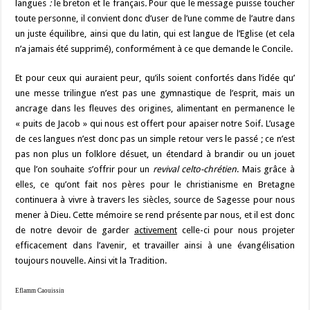
langues
:
le breton et le français
.
Pour que le message puisse toucher
toute personne, il convient donc d’user de l’une comme de l’autre dans
un juste équilibre, ainsi que du latin, qui est langue de l’Eglise (et cela
n’a jamais été supprimé), conformément à ce que demande le Concile.
Et pour ceux qui auraient peur, qu’ils soient confortés dans l’idée qu’
une messe trilingue n’est pas une gymnastique de l’esprit, mais un
ancrage dans les fleuves des origines, alimentant en permanence le
« puits de Jacob » qui nous est offert pour apaiser notre Soif. L’usage
de ces langues n’est donc pas un simple retour vers le passé ; ce n’est
pas non plus un folklore désuet, un étendard à brandir ou un jouet
que l’on souhaite s’offrir pour un
revival celto-chrétien
. Mais grâce à
elles, ce qu’ont fait nos pères pour le christianisme en Bretagne
continuera à vivre à travers les siècles, source de Sagesse pour nous
mener à Dieu.
Cette mémoire se rend présente par nous, et il est donc
de notre devoir de garder
activement
celle-ci pour nous projeter
efficacement dans l’avenir, et travailler ainsi à une évangélisation
toujours nouvelle. Ainsi vit la Tradition.
Eflamm Caouissin