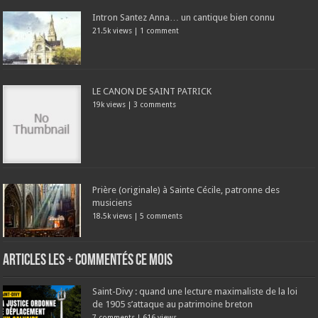
Intron Santez Anna… un cantique bien connu
21.5k views
|
1 comment
LE CANON DE SAINT PATRICK
19k views
|
3 comments
Prière (originale) à Sainte Cécile, patronne des
musiciens
18.5k views
|
5 comments
Articles les + commentés ce mois
Saint-Divy : quand une lecture maximaliste de la loi
de 1905 s’attaque au patrimoine breton
7 comments
|
616 views