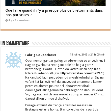
Que faire quand il n’y a presque plus de bretonnants dans
nos paroisses ?
il y a 2 semaines
Un commentaire
Fabrig Coupechoux
15 juillet 2013 à 21 h 05 min
Ober nemet gant ar galleg en oferennoù zo ur vezh ruz !
Hag en gwelout a reer gant beleion hag a gomz
brezhoneg, siwazh…Dezho da vastrouilhañ pep tra el
liderezh, a-hend-all (gw.
http://breizatao.com/?p=8970
).
Ha kantikoù latin pe pedennoù e yezh kefridiel an Iliz ne
vefent ket fall evit reiñ da anavezout emaomp o kemer
perzh en aberzh peurbadel, c’hoarvezet dirak
daoulagad latinegerion ha hebraegerion daou vil vloaz
‘zo, hag evit reiñ da anavezout ez omp unanet er C’hrist,
daoust d’hon orinoù disheñvel.
L’usage exclusif du français dans les messes en
Bretagne est une honte. Et encore plus de la part de