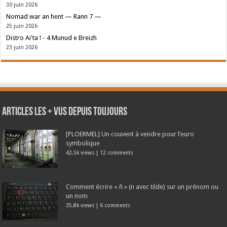
30 juin 2026
Nomad war an hent — Rann 7 —
25 juin 2026
Distro Ai'ta ! - 4 Munud e Breizh
23 juin 2026
Articles les + vus depuis toujours
[PLOERMEL] Un couvent à vendre pour l’euro
symbolique
42.5k views
|
12 comments
Comment écrire « ñ » (n avec tilde) sur un prénom ou
un nom
35.8k views
|
6 comments