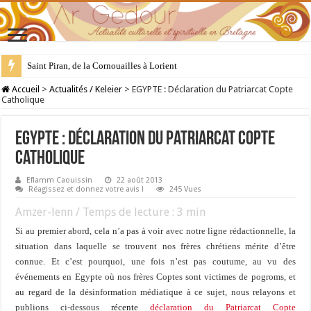
Saint Piran, de la Cornouailles à Lorient
28 juillet : Saint Samson de Dol, père de la Bretagne chrétienne
Accueil
>
Actualités / Keleier
>
EGYPTE : Déclaration du Patriarcat Copte
Catholique
EGYPTE : Déclaration du Patriarcat Copte
Catholique
Eflamm Caouissin
22 août 2013
Réagissez et donnez votre avis !
245 Vues
Amzer-lenn / Temps de lecture :
3
min
Si au premier abord, cela n’a pas à voir avec notre ligne rédactionnelle, la
situation dans laquelle se trouvent nos frères chrétiens mérite d’être
connue. E
t c’est pourquoi, u
ne fois n’est pas coutume, au vu des
événements en Egypte où nos frères Coptes sont victimes de pogroms, et
au regard de la désinformation médiatique à ce sujet, nous relayons et
publions ci-dessous
récente
déclaration du Patriarcat Copte