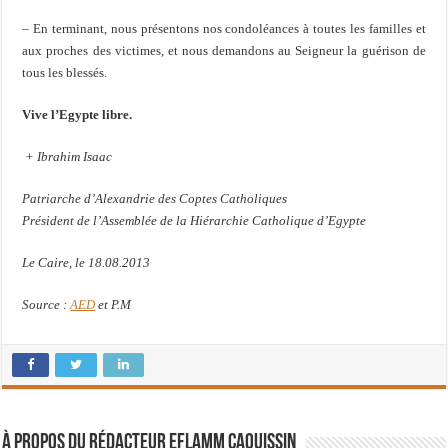
– En terminant, nous présentons nos condoléances à toutes les familles et
aux proches des victimes, et nous demandons au Seigneur la guérison de
tous les blessés.
Vive l’Egypte libre.
+
Ibrahim Isaac
Patriarche d’Alexandrie des Coptes Catholiques
Pr
é
sident de l’Assembl
é
e de la Hi
é
rarchie Catholique d’Egypte
Le Caire, le 18.08.2013
Source :
AED
et P.M
À propos du rédacteur Eflamm Caouissin