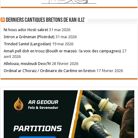
Derniers cantiques bretons de Kan Iliz
Ni hous ador Hosti sakret
31 mai 2026
Intron a Grénenan (Ploërdut)
31 mai 2026
Trinded Santel (Langoëlan)
19 mai 2026
Amañ pell doh en trouz (Bouéh er mæzeù : la voix des campagnes)
27
avril 2026
Allelouia, meuleudi Deoc’h!
28 février 2026
Ordinal ar C’horaiz / Ordinaire de Carême en breton
17 février 2026