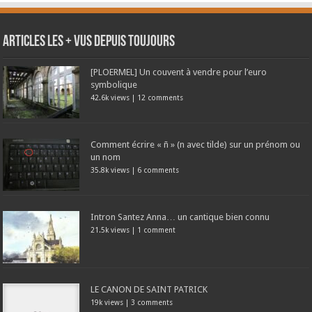
Articles les + vus depuis toujours
[PLOERMEL] Un couvent à vendre pour l’euro
symbolique
42.6k views
|
12 comments
Comment écrire « ñ » (n avec tilde) sur un prénom ou
un nom
35.8k views
|
6 comments
Intron Santez Anna… un cantique bien connu
21.5k views
|
1 comment
LE CANON DE SAINT PATRICK
19k views
|
3 comments