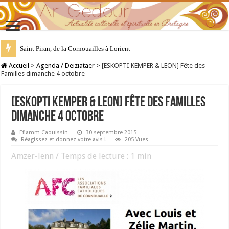
Saint Piran, de la Cornouailles à Lorient
28 juillet : Saint Samson de Dol, père de la Bretagne chrétienne
Accueil
>
Agenda / Deiziataer
>
[ESKOPTI KEMPER & LEON] Fête des
Familles dimanche 4 octobre
[ESKOPTI KEMPER & LEON] Fête des Familles
dimanche 4 octobre
Eflamm Caouissin
30 septembre 2015
Réagissez et donnez votre avis !
205 Vues
Amzer-lenn / Temps de lecture :
1
min