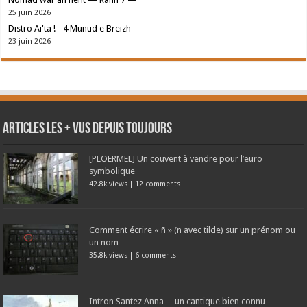
25 juin 2026
Distro Ai'ta ! - 4 Munud e Breizh
23 juin 2026
Articles les + vus depuis toujours
[PLOERMEL] Un couvent à vendre pour l’euro
symbolique
42.8k views
|
12 comments
Comment écrire « ñ » (n avec tilde) sur un prénom ou
un nom
35.8k views
|
6 comments
Intron Santez Anna… un cantique bien connu