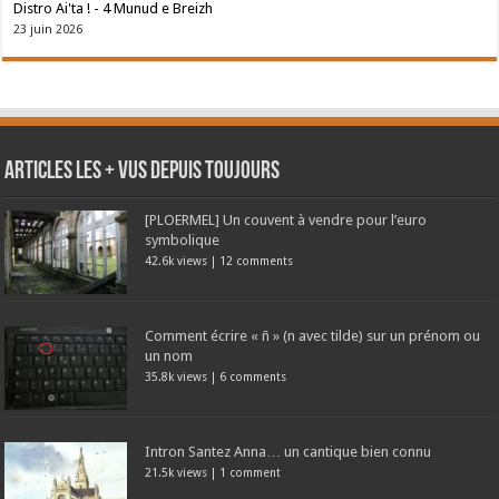
Distro Ai'ta ! - 4 Munud e Breizh
23 juin 2026
Articles les + vus depuis toujours
[PLOERMEL] Un couvent à vendre pour l’euro
symbolique
42.6k views
|
12 comments
Comment écrire « ñ » (n avec tilde) sur un prénom ou
un nom
35.8k views
|
6 comments
Intron Santez Anna… un cantique bien connu
21.5k views
|
1 comment