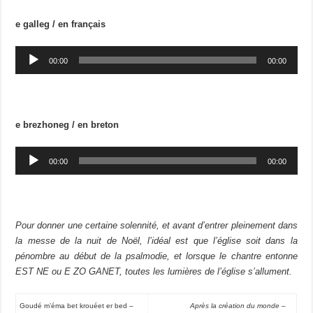
e galleg / en français
Lecteur
00:00
00:00
audio
e brezhoneg / en breton
Lecteur
00:00
00:00
audio
Pour donner une certaine solennité, et avant d’entrer pleinement dans
la messe de la nuit de Noël, l’idéal est que l’église soit dans la
pénombre au début de la psalmodie, et lorsque le chantre entonne
EST NE ou E ZO GANET, toutes les lumières de l’église s’allument.
Goudé m’éma bet krouéet er bed –
Après la création du monde –