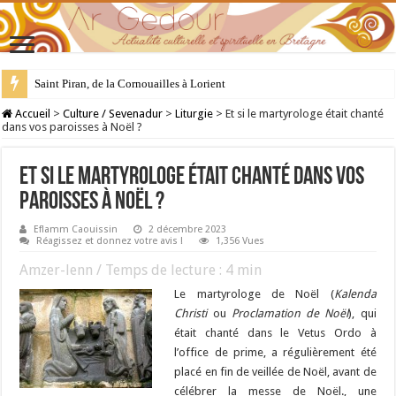
28 juillet : Saint Samson de Dol, père de la Bretagne chrétienne
Accueil
>
Culture / Sevenadur
>
Liturgie
>
Et si le martyrologe était chanté
dans vos paroisses à Noël ?
Et si le martyrologe était chanté dans vos
paroisses à Noël ?
Eflamm Caouissin
2 décembre 2023
Réagissez et donnez votre avis !
1,356 Vues
Amzer-lenn / Temps de lecture :
4
min
Le martyrologe de Noël (
Kalenda
Christi
ou
Proclamation de Noël
), qui
était chanté dans le Vetus Ordo à
l’office de prime, a régulièrement été
placé en fin de veillée de Noël, avant de
célébrer la messe de Noël., une