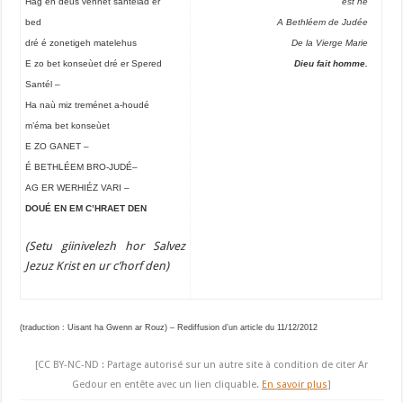
Hag en deus vennet santelad er
est né
bed
A Bethléem de Judée
dré é zonetigeh matelehus
De la Vierge Marie
E zo bet konseùet dré er Spered
Dieu fait homme.
Santél –
Ha naù miz treménet a-houdé
m’éma bet konseùet
E ZO GANET –
É BETHLÉEM BRO-JUDÉ–
AG ER WERHIÉZ VARI –
DOUÉ EN EM C’HRAET DEN
(Setu giinivelezh hor Salvez
Jezuz Krist en ur c’horf den)
(traduction : Uisant ha Gwenn ar Rouz) –
Rediffusion d’un article du 11/12/2012
[CC BY-NC-ND : Partage autorisé sur un autre site à condition de citer Ar
Gedour en entête avec un lien cliquable.
En savoir plus
]