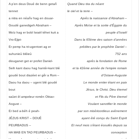
A p’en deus Doué de benn getañ
Quand Dieu tira du néant
tennet
le ciel et la terre –
a nitra en néañv hag en douar-
Après la naissance d’Abraham –
Goudé ganedigeh Abraham –
Après Moïse et la sortie d’Égypte du
Moïz hag er bobl Israël téhet kuit a
peuple d’Israël
Vro-Ejipt-
Dans la 65ème des saison d’années
Er pemp ha tri-ugentvet ag er
prédites par le prophète Daniel –
suhunieù bléieù
752 ans
diouganet get er profet Daniel-
après la fondation de Rome
Seih kant daou hag hantér-kant blé
et la 42ème année de l’empire romain
goudé bout diazéet er gêr a Rom –
d’Octave-Auguste
Daou ha daou – ugent blé goudé
Le monde entier étant en paix
bout
Jésus, le Christ, Dieu éternel
saùet èl ampeleur romén Oktav-
et Fils du Père éternel
Aogust –
Voulant sanctifier le monde
Er bed a-béh é peah-
par son miséricordieux avènement
JÉZUS KRIST – DOUÉ
ayant été conçu du Saint Esprit
PEURBADUS –
Et neuf mois s’étant écoulés depuis sa
HA MAB EN TAD PEURBADUS –
conception