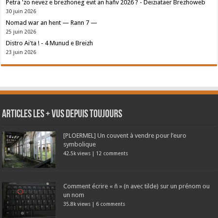
Petra 'zo nevez e brezhoneg evit an hañv 2026 ? - Deiziataer Brezhoweb
30 juin 2026
Nomad war an hent — Rann 7 —
25 juin 2026
Distro Ai'ta ! - 4 Munud e Breizh
23 juin 2026
Articles les + vus depuis toujours
[PLOERMEL] Un couvent à vendre pour l’euro
symbolique
42.5k views
|
12 comments
Comment écrire « ñ » (n avec tilde) sur un prénom ou
un nom
35.8k views
|
6 comments