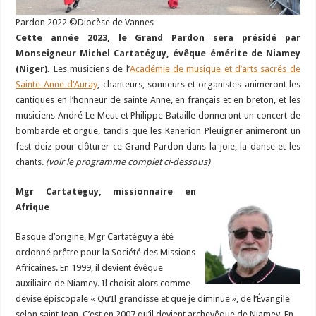
Pardon 2022 ©Diocèse de Vannes
Cette année 2023, le Grand Pardon sera présidé par
Monseigneur Michel Cartatéguy, évêque émérite de Niamey
(Niger).
Les musiciens de l’
Académie de musique et d’arts sacrés de
Sainte-Anne d’Auray
, chanteurs, sonneurs et organistes animeront les
cantiques en l’honneur de sainte Anne, en français et en breton, et les
musiciens André Le Meut et Philippe Bataille donneront un concert de
bombarde et orgue, tandis que les Kanerion Pleuigner animeront un
fest-deiz pour clôturer ce Grand Pardon dans la joie, la danse et les
chants.
(voir le programme complet ci-dessous)
Mgr Cartatéguy, missionnaire en
Afrique
Basque d’origine, Mgr Cartatéguy a été
ordonné prêtre pour la Société des Missions
Africaines. En 1999, il devient évêque
auxiliaire de Niamey. Il choisit alors comme
devise épiscopale « Qu’Il grandisse et que je diminue », de l’Évangile
selon saint Jean. C’est en 2007 qu’il devient archevêque de Niamey. En