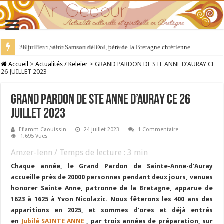
28 juillet : Saint Samson de Dol, père de la Bretagne chrétienne
Accueil
>
Actualités / Keleier
>
GRAND PARDON DE STE ANNE D’AURAY CE
26 JUILLET 2023
GRAND PARDON DE STE ANNE D’AURAY CE 26
JUILLET 2023
Eflamm Caouissin
24 juillet 2023
1 Commentaire
1,695 Vues
Amzer-lenn / Temps de lecture :
3
min
Chaque année, le Grand Pardon de Sainte-Anne-d’Auray
accueille près de 20000 personnes pendant deux jours, venues
honorer Sainte Anne, patronne de la Bretagne, apparue de
1623 à 1625 à Yvon Nicolazic. Nous fêterons les 400 ans des
apparitions en 2025, et sommes d’ores et déjà entrés
en
Jubilé SAINTE ANNE
, par trois années de préparation, sur