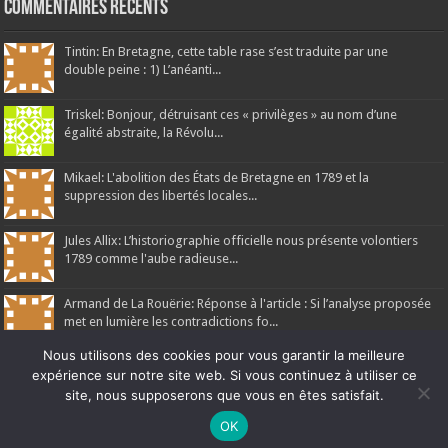
Commentaires récents
Tintin: En Bretagne, cette table rase s’est traduite par une
double peine : 1) L’anéanti...
Triskel: Bonjour, détruisant ces « privilèges » au nom d’une
égalité abstraite, la Révolu...
Mikael: L'abolition des États de Bretagne en 1789 et la
suppression des libertés locales...
Jules Allix: L’historiographie officielle nous présente volontiers
1789 comme l'aube radieuse...
Armand de La Rouërie: Réponse à l'article : Si l’analyse proposée
met en lumière les contradictions fo...
Nous utilisons des cookies pour vous garantir la meilleure
expérience sur notre site web. Si vous continuez à utiliser ce
site, nous supposerons que vous en êtes satisfait.
Ne manquez pas la nouveauté de Bernard Rio "LA REVOLUTION DES
OK
Ar Gedour 2026, tous droits réservés
OMBRES".
CLIQUEZ ICI POUR EN SAVOIR PLUS
ou
Ignorer