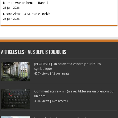
Nomad war an hent — Rann 7 —
25 juin 2026
Distro Ai'ta ! - 4 Munud e Breizh
23 juin 2026
Articles les + vus depuis toujours
[PLOERMEL] Un couvent à vendre pour l’euro
symbolique
42.7k views
|
12 comments
Comment écrire « ñ » (n avec tilde) sur un prénom ou
un nom
35.8k views
|
6 comments