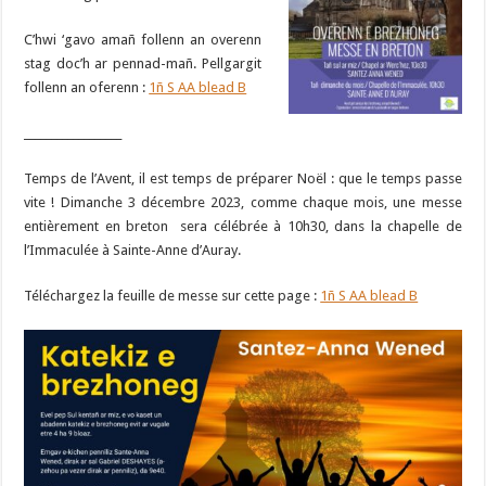
C’hwi ‘gavo amañ follenn an overenn
stag doc’h ar pennad-mañ. Pellgargit
follenn an oferenn :
1ñ S AA blead B
__________________
Temps de l’Avent, il est temps de préparer Noël : que le temps passe
vite ! Dimanche 3 décembre 2023, comme chaque mois, une messe
entièrement en breton sera célébrée à 10h30, dans la chapelle de
l’Immaculée à Sainte-Anne d’Auray.
Téléchargez la feuille de messe sur cette page :
1ñ S AA blead B