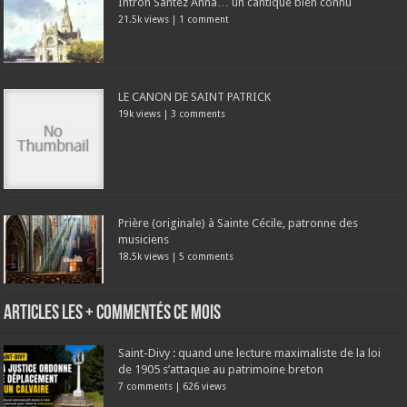
Intron Santez Anna… un cantique bien connu
21.5k views
|
1 comment
LE CANON DE SAINT PATRICK
19k views
|
3 comments
Prière (originale) à Sainte Cécile, patronne des
musiciens
18.5k views
|
5 comments
Articles les + commentés ce mois
Saint-Divy : quand une lecture maximaliste de la loi
de 1905 s’attaque au patrimoine breton
7 comments
|
626 views