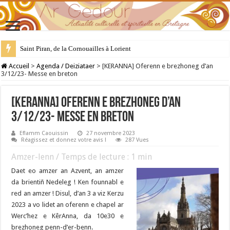
Saint Piran, de la Cornouailles à Lorient
28 juillet : Saint Samson de Dol, père de la Bretagne chrétienne
Accueil
>
Agenda / Deiziataer
>
[KERANNA] Oferenn e brezhoneg d’an
3/12/23- Messe en breton
[KERANNA] Oferenn e brezhoneg d’an
3/12/23- Messe en breton
Eflamm Caouissin
27 novembre 2023
Réagissez et donnez votre avis !
287 Vues
Amzer-lenn / Temps de lecture :
1
min
Daet eo amzer an Azvent, an amzer
da brientiñ Nedeleg ! Ken founnabl e
red an amzer ! Disul, d’an 3 a viz Kerzu
2023 a vo lidet an oferenn e chapel ar
Werc’hez e KêrAnna, da 10e30 e
brezhoneg penn-d’er-benn.