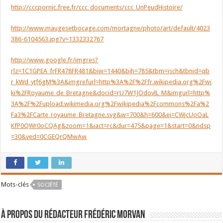
http://cccpornic.free.fr/ccc_documents/ccc_UnPeudHistoire/
http://www.maugesetbocage.com/mortagne/photo/art/default/4023
386-6104563.jpg?v=1332332767
http://www.google.fr/imgres?
rlz=1C1GPEA_frFR478FR481&biw=1440&bih=785&tbm=isch&tbnid=qb
r_kWd_ytf6gM%3A&imgrefurl=http%3A%2F%2Ffr.wikipedia.org%2Fwi
ki%2FRoyaume_de_Bretagne&docid=rU7W1JOdovlL_M&imgurl=http%
3A%2F%2Fupload.wikimedia.org%2Fwikipedia%2Fcommons%2Fa%2
Fa3%2FCarte_royaume_Bretagne.svg&w=700&h=600&ei=CWjcUoOaL
KfP0QWr0oCQAg&zoom=1&iact=rc&dur=475&page=1&start=0&ndsp
=30&ved=0CGEQrQMwAw
Mots-clés
SOCIÉTÉ
À propos du rédacteur Frédéric Morvan