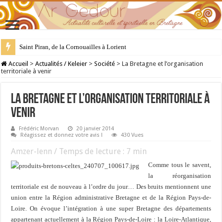
28 juillet : Saint Samson de Dol, père de la Bretagne chrétienne
Accueil
>
Actualités / Keleier
>
Société
>
La Bretagne et l’organisation
territoriale à venir
La Bretagne et l’organisation territoriale à
venir
Frédéric Morvan
20 janvier 2014
Réagissez et donnez votre avis !
430 Vues
Amzer-lenn / Temps de lecture :
7
min
Comme tous le savent,
la réorganisation
territoriale est de nouveau à l’ordre du jour… Des bruits mentionnent une
union entre la Région administrative Bretagne et de la Région Pays-de-
Loire. On évoque l’intégration à une super Bretagne des départements
appartenant actuellement à la Région Pays-de-Loire : la Loire-Atlantique,