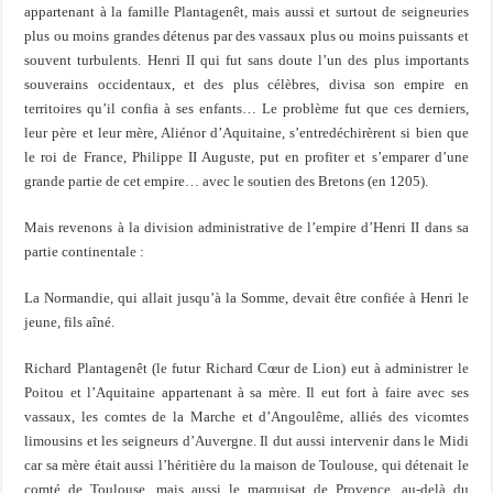
appartenant à la famille Plantagenêt, mais aussi et surtout de seigneuries
plus ou moins grandes détenus par des vassaux plus ou moins puissants et
souvent turbulents. Henri II qui fut sans doute l’un des plus importants
souverains occidentaux, et des plus célèbres, divisa son empire en
territoires qu’il confia à ses enfants… Le problème fut que ces derniers,
leur père et leur mère, Aliénor d’Aquitaine, s’entredéchirèrent si bien que
le roi de France, Philippe II Auguste, put en profiter et s’emparer d’une
grande partie de cet empire… avec le soutien des Bretons (en 1205).
Mais revenons à la division administrative de l’empire d’Henri II dans sa
partie continentale :
La Normandie, qui allait jusqu’à la Somme, devait être confiée à Henri le
jeune, fils aîné.
Richard Plantagenêt (le futur Richard Cœur de Lion) eut à administrer le
Poitou et l’Aquitaine appartenant à sa mère. Il eut fort à faire avec ses
vassaux, les comtes de la Marche et d’Angoulême, alliés des vicomtes
limousins et les seigneurs d’Auvergne. Il dut aussi intervenir dans le Midi
car sa mère était aussi l’héritière du la maison de Toulouse, qui détenait le
comté de Toulouse, mais aussi le marquisat de Provence, au-delà du