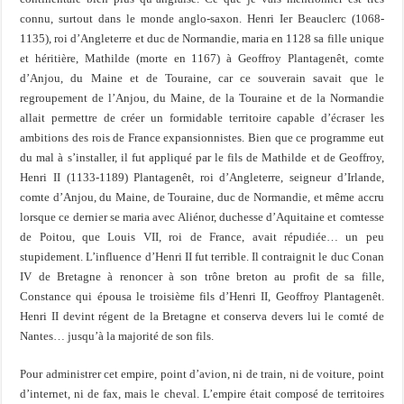
connu, surtout dans le monde anglo-saxon. Henri Ier Beauclerc (1068-
1135), roi d’Angleterre et duc de Normandie, maria en 1128 sa fille unique
et héritière, Mathilde (morte en 1167) à Geoffroy Plantagenêt, comte
d’Anjou, du Maine et de Touraine, car ce souverain savait que le
regroupement de l’Anjou, du Maine, de la Touraine et de la Normandie
allait permettre de créer un formidable territoire capable d’écraser les
ambitions des rois de France expansionnistes. Bien que ce programme eut
du mal à s’installer, il fut appliqué par le fils de Mathilde et de Geoffroy,
Henri II (1133-1189) Plantagenêt, roi d’Angleterre, seigneur d’Irlande,
comte d’Anjou, du Maine, de Touraine, duc de Normandie, et même accru
lorsque ce dernier se maria avec Aliénor, duchesse d’Aquitaine et comtesse
de Poitou, que Louis VII, roi de France, avait répudiée… un peu
stupidement. L’influence d’Henri II fut terrible. Il contraignit le duc Conan
IV de Bretagne à renoncer à son trône breton au profit de sa fille,
Constance qui épousa le troisième fils d’Henri II, Geoffroy Plantagenêt.
Henri II devint régent de la Bretagne et conserva devers lui le comté de
Nantes… jusqu’à la majorité de son fils.
Pour administrer cet empire, point d’avion, ni de train, ni de voiture, point
d’internet, ni de fax, mais le cheval. L’empire était composé de territoires