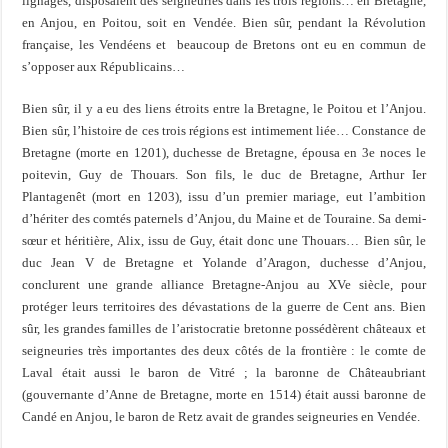
lignages, disposaient des seigneuries dans les trois régions… en Bretagne,
en Anjou, en Poitou, soit en Vendée. Bien sûr, pendant la Révolution
française, les Vendéens et beaucoup de Bretons ont eu en commun de
s’opposer aux Républicains…
Bien sûr, il y a eu des liens étroits entre la Bretagne, le Poitou et l’Anjou.
Bien sûr, l’histoire de ces trois régions est intimement liée… Constance de
Bretagne (morte en 1201), duchesse de Bretagne, épousa en 3e noces le
poitevin, Guy de Thouars. Son fils, le duc de Bretagne, Arthur Ier
Plantagenêt (mort en 1203), issu d’un premier mariage, eut l’ambition
d’hériter des comtés paternels d’Anjou, du Maine et de Touraine. Sa demi-
sœur et héritière, Alix, issu de Guy, était donc une Thouars… Bien sûr, le
duc Jean V de Bretagne et Yolande d’Aragon, duchesse d’Anjou,
conclurent une grande alliance Bretagne-Anjou au XVe siècle, pour
protéger leurs territoires des dévastations de la guerre de Cent ans. Bien
sûr, les grandes familles de l’aristocratie bretonne possédèrent châteaux et
seigneuries très importantes des deux côtés de la frontière : le comte de
Laval était aussi le baron de Vitré ; la baronne de Châteaubriant
(gouvernante d’Anne de Bretagne, morte en 1514) était aussi baronne de
Candé en Anjou, le baron de Retz avait de grandes seigneuries en Vendée.