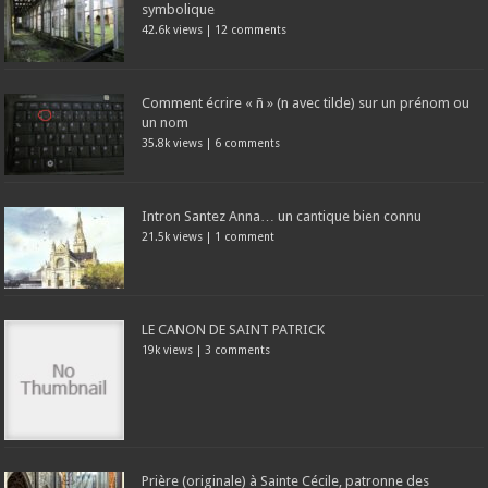
symbolique
42.6k views
|
12 comments
Comment écrire « ñ » (n avec tilde) sur un prénom ou
un nom
35.8k views
|
6 comments
Intron Santez Anna… un cantique bien connu
21.5k views
|
1 comment
LE CANON DE SAINT PATRICK
19k views
|
3 comments
Prière (originale) à Sainte Cécile, patronne des