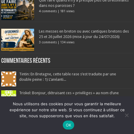
Que faire quand il n’y a presque plus de bretonnants
dans nos paroisses ?
4 comments
|
181 views
Les messes en breton ou avec cantiques bretons des
25 et 26 juillet 2026 (mise à jour du 24/07/2026)
3 comments
|
134 views
Commentaires récents
Tintin: En Bretagne, cette table rase s’est traduite par une
double peine : 1) L’anéanti...
Triskel: Bonjour, détruisant ces « privilèges » au nom d’une
égalité abstraite, la Révolu...
Nous utilisons des cookies pour vous garantir la meilleure
expérience sur notre site web. Si vous continuez à utiliser ce
Mikael: L'abolition des États de Bretagne en 1789 et la
site, nous supposerons que vous en êtes satisfait.
suppression des libertés locales...
Ne manquez pas la nouveauté de Bernard Rio "LA REVOLUTION DES
OK
OMBRES".
CLIQUEZ ICI POUR EN SAVOIR PLUS
ou
Ignorer
Jules Allix: L’historiographie officielle nous présente volontiers