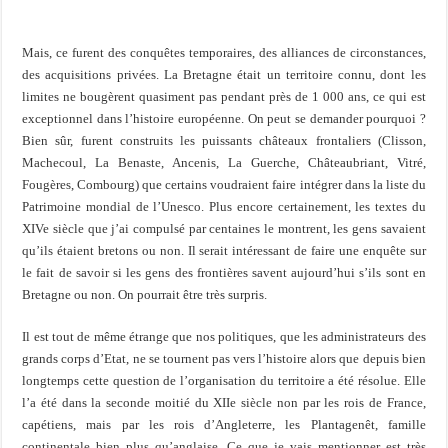
Mais, ce furent des conquêtes temporaires, des alliances de circonstances,
des acquisitions privées. La Bretagne était un territoire connu, dont les
limites ne bougèrent quasiment pas pendant près de 1 000 ans, ce qui est
exceptionnel dans l’histoire européenne. On peut se demander pourquoi ?
Bien sûr, furent construits les puissants châteaux frontaliers (Clisson,
Machecoul, La Benaste, Ancenis, La Guerche, Châteaubriant, Vitré,
Fougères, Combourg) que certains voudraient faire intégrer dans la liste du
Patrimoine mondial de l’Unesco. Plus encore certainement, les textes du
XIVe siècle que j’ai compulsé par centaines le montrent, les gens savaient
qu’ils étaient bretons ou non. Il serait intéressant de faire une enquête sur
le fait de savoir si les gens des frontières savent aujourd’hui s’ils sont en
Bretagne ou non. On pourrait être très surpris.
Il est tout de même étrange que nos politiques, que les administrateurs des
grands corps d’Etat, ne se tournent pas vers l’histoire alors que depuis bien
longtemps cette question de l’organisation du territoire a été résolue. Elle
l’a été dans la seconde moitié du XIIe siècle non par les rois de France,
capétiens, mais par les rois d’Angleterre, les Plantagenêt, famille
continentale bien plus qu’anglaise. Ce que je vais mentionner est très