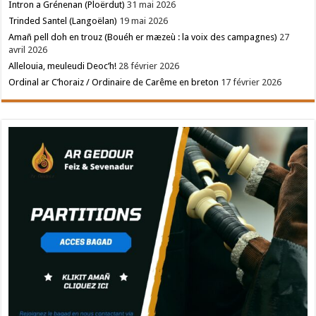
Intron a Grénenan (Ploërdut)
31 mai 2026
Trinded Santel (Langoëlan)
19 mai 2026
Amañ pell doh en trouz (Bouéh er mæzeù : la voix des campagnes)
27
avril 2026
Allelouia, meuleudi Deoc’h!
28 février 2026
Ordinal ar C’horaiz / Ordinaire de Carême en breton
17 février 2026