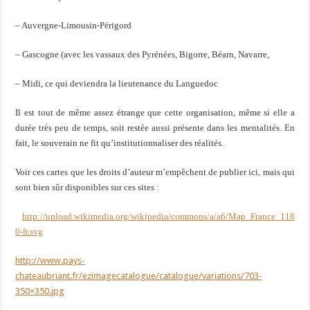
– Auvergne-Limousin-Périgord
– Gascogne (avec les vassaux des Pyrénées, Bigorre, Béarn, Navarre,
– Midi, ce qui deviendra la lieutenance du Languedoc
Il est tout de même assez étrange que cette organisation, même si elle a
durée très peu de temps, soit restée aussi présente dans les mentalités. En
fait, le souverain ne fit qu’institutionnaliser des réalités.
Voir ces cartes que les droits d’auteur m’empêchent de publier ici, mais qui
sont bien sûr disponibles sur ces sites :
http://upload.wikimedia.org/wikipedia/commons/a/a6/Map_France_118
0-fr.svg
http://www.pays-
chateaubriant.fr/ezimagecatalogue/catalogue/variations/703-
350×350.jpg