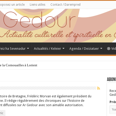
oposez un article
Liens utiles
Contact / Darempred
 Feiz ha Sevenadur
Actualités / Keleier
Agenda / Deiziataer
Vi
de la Cornouailles à Lorient
Abon
Rece
Gedo
histoire de Bretagne, Frédéric Morvan est également président du
e. Il rédige régulièrement des chroniques sur l'histoire de
Pré
nt diffusées sur Ar Gedour avec son aimable autorisation.
ic