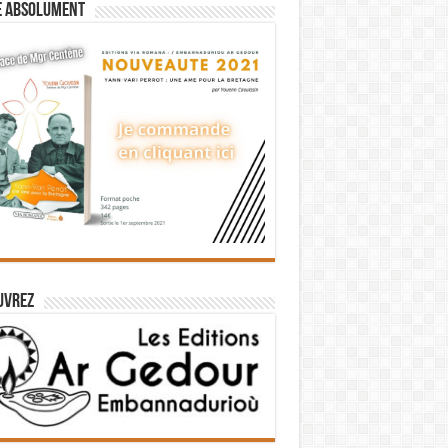
e absolument
uvrez