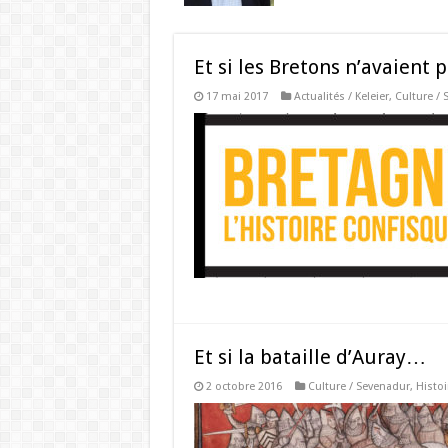
Et si les Bretons n’avaient 
17 mai 2017
Actualités / Keleier
,
Culture /
Et si la bataille d’Auray…
2 octobre 2016
Culture / Sevenadur
,
Histoi