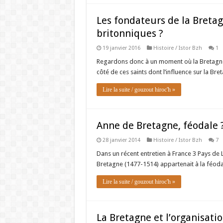
Les fondateurs de la Bretag
britonniques ?
19 janvier 2016
Histoire / Istor Bzh
1
Regardons donc à un moment où la Bretagne 
côté de ces saints dont l’influence sur la Bre
Lire la suite / gouzout hiroc'h »
Anne de Bretagne, féodale 
28 janvier 2014
Histoire / Istor Bzh
7
Dans un récent entretien à France 3 Pays de 
Bretagne (1477-1514) appartenait à la féodali
Lire la suite / gouzout hiroc'h »
La Bretagne et l’organisatio