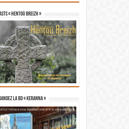
STS « Hentoù Breizh »
andez la BD « Keranna »