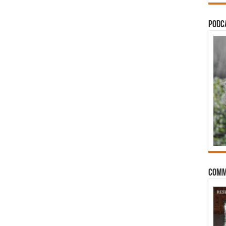
PODCA
Comm