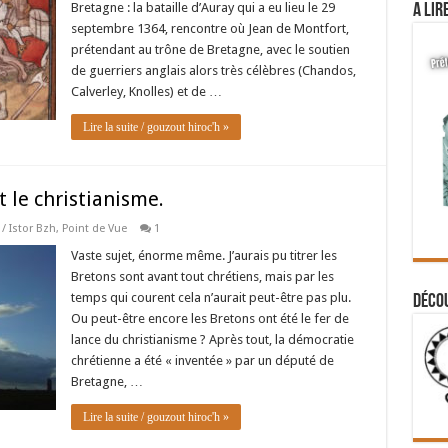
Bretagne : la bataille d’Auray qui a eu lieu le 29
A lir
septembre 1364, rencontre où Jean de Montfort,
prétendant au trône de Bretagne, avec le soutien
de guerriers anglais alors très célèbres (Chandos,
Calverley, Knolles) et de …
Lire la suite / gouzout hiroc'h »
 le christianisme.
 / Istor Bzh
,
Point de Vue
1
Vaste sujet, énorme même. J’aurais pu titrer les
Bretons sont avant tout chrétiens, mais par les
temps qui courent cela n’aurait peut-être pas plu.
Déco
Ou peut-être encore les Bretons ont été le fer de
lance du christianisme ? Après tout, la démocratie
chrétienne a été « inventée » par un député de
Bretagne, …
Lire la suite / gouzout hiroc'h »