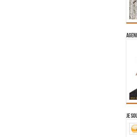
Agend
Je so