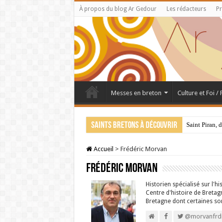
À propos du blog Ar Gedour
Les rédacteurs
Pr
Messes en breton
Culture et Foi /
Saints bretons à découvrir
Saint Piran, 
Accueil
>
Frédéric Morvan
Frédéric Morvan
Historien spécialisé sur l'
Centre d'histoire de Bretagn
Bretagne dont certaines so
@morvanfrdr