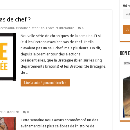
Adr
pas de chef ?
 Sevenadur
,
Histoire / Istor Bzh
,
Livres et littérature
4
Nouvelle série de chroniques de la semaine. Et si…
Et si les Bretons n’avaient pas de chef. Et s’ils
n’avaient pas un seul chef, mais plusieurs. On dit,
DON E
depuis le premier tour des élections
présidentielles, que la Bretagne (bien sûr les cinq
départements bretons) et les Bretons (de Bretagne,
de …
Lire la suite / gouzout hiroc'h »
re / Istor Bzh
0
Cette semaine nous avons commémoré un des
évènements les plus célèbres de l’histoire de