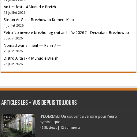
An Hellfest - 4 Munud e Breizh
13 juillet 2026
Stefan Ar Gall - Brezhoweb Komedi Klub
4 juillet 2026
Petra 'zo nevez e brezhoneg evit an hañv 2026 ? - Deiziataer Brezhoweb
30 juin 2026
Nomad war an hent — Rann 7 —
25 juin 2026
Distro Ai'ta ! - 4 Munud e Breizh
23 juin 2026
Articles les + vus depuis toujours
[PLOERMEL] Un couvent à vendre pour l’euro
symbolique
42.8k views
|
12 comments