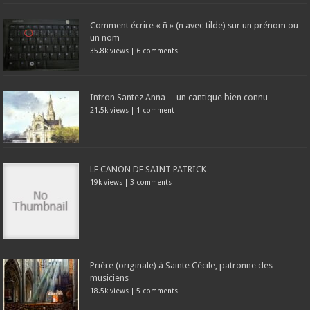
Comment écrire « ñ » (n avec tilde) sur un prénom ou
un nom
35.8k views
|
6 comments
Intron Santez Anna… un cantique bien connu
21.5k views
|
1 comment
LE CANON DE SAINT PATRICK
19k views
|
3 comments
Prière (originale) à Sainte Cécile, patronne des
musiciens
18.5k views
|
5 comments