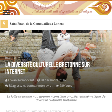
Saint Piran, de la Cornouailles à Lorient
28 juillet : Saint Samson de Dol, père de la Bretagne chrétienne
Accueil
>
Culture / Sevenadur
>
La diversité culturelle bretonne sur
internet
La diversité culturelle bretonne sur
internet
Erwan Kermorvant
30 décembre 2016
Réagissez et donnez votre avis !
789 Vues
La lutte bretonne - ou gouren - constitue un pilier emblématique de
diversité culturelle bretonne
Amzer-lenn / Temps de lecture :
1
min