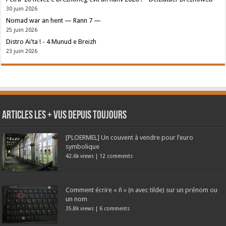
30 juin 2026
Nomad war an hent — Rann 7 —
25 juin 2026
Distro Ai'ta ! - 4 Munud e Breizh
23 juin 2026
Articles les + vus depuis toujours
[PLOERMEL] Un couvent à vendre pour l’euro
symbolique
42.6k views
|
12 comments
Comment écrire « ñ » (n avec tilde) sur un prénom ou
un nom
35.8k views
|
6 comments