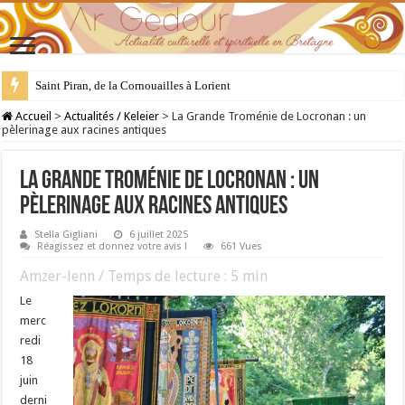
28 juillet : Saint Samson de Dol, père de la Bretagne chrétienne
Accueil
>
Actualités / Keleier
>
La Grande Troménie de Locronan : un
pèlerinage aux racines antiques
La Grande Troménie de Locronan : un
pèlerinage aux racines antiques
Stella Gigliani
6 juillet 2025
Réagissez et donnez votre avis !
661 Vues
Amzer-lenn / Temps de lecture :
5
min
Le
merc
redi
18
juin
derni