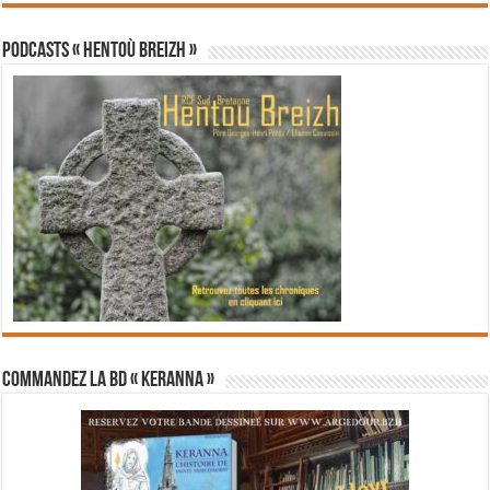
PODCASTS « Hentoù Breizh »
Commandez la BD « Keranna »