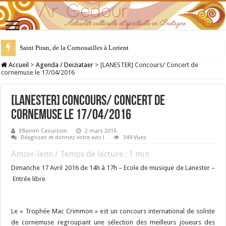
Saint Piran, de la Cornouailles à Lorient
28 juillet : Saint Samson de Dol, père de la Bretagne chrétienne
Accueil
>
Agenda / Deiziataer
>
[LANESTER] Concours/ Concert de
cornemuse le 17/04/2016
[LANESTER] Concours/ Concert de
cornemuse le 17/04/2016
Eflamm Caouissin
2 mars 2016
Réagissez et donnez votre avis !
349 Vues
Amzer-lenn / Temps de lecture :
1
min
Dimanche 17 Avril 2016 de 14h à 17h – Ecole de musique de Lanester –
Entrée libre
Le « Trophée Mac Crimmon » est un concours international de soliste
de cornemuse regroupant une sélection des meilleurs joueurs des