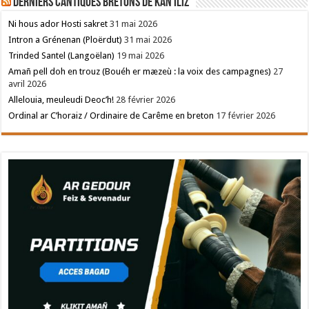
Derniers cantiques bretons de Kan Iliz
Ni hous ador Hosti sakret
31 mai 2026
Intron a Grénenan (Ploërdut)
31 mai 2026
Trinded Santel (Langoëlan)
19 mai 2026
Amañ pell doh en trouz (Bouéh er mæzeù : la voix des campagnes)
27
avril 2026
Allelouia, meuleudi Deoc’h!
28 février 2026
Ordinal ar C’horaiz / Ordinaire de Carême en breton
17 février 2026