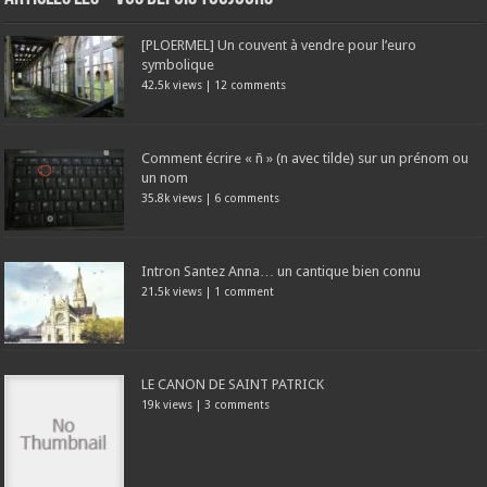
[PLOERMEL] Un couvent à vendre pour l’euro
symbolique
42.5k views
|
12 comments
Comment écrire « ñ » (n avec tilde) sur un prénom ou
un nom
35.8k views
|
6 comments
Intron Santez Anna… un cantique bien connu
21.5k views
|
1 comment
LE CANON DE SAINT PATRICK
19k views
|
3 comments