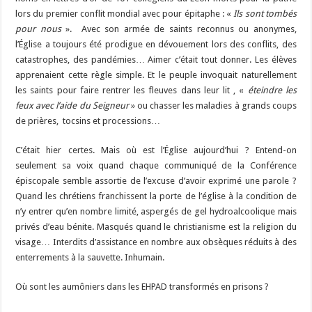
lors du premier conflit mondial avec pour épitaphe : «
Ils sont tombés
pour nous
». Avec son armée de saints reconnus ou anonymes,
l’Église a toujours été prodigue en dévouement lors des conflits, des
catastrophes, des pandémies… Aimer c’était tout donner. Les élèves
apprenaient cette règle simple. Et le peuple invoquait naturellement
les saints pour faire rentrer les fleuves dans leur lit , «
éteindre les
feux avec l’aide du Seigneur
» ou chasser les maladies à grands coups
de prières, tocsins et processions…
C’était hier certes. Mais où est l’Église aujourd’hui ? Entend-on
seulement sa voix quand chaque communiqué de la Conférence
épiscopale semble assortie de l’excuse d’avoir exprimé une parole ?
Quand les chrétiens franchissent la porte de l’église à la condition de
n’y entrer qu’en nombre limité, aspergés de gel hydroalcoolique mais
privés d’eau bénite. Masqués quand le christianisme est la religion du
visage… Interdits d’assistance en nombre aux obsèques réduits à des
enterrements à la sauvette. Inhumain.
Où sont les aumôniers dans les EHPAD transformés en prisons ?