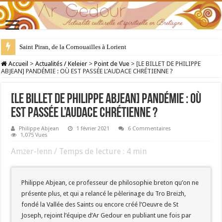
28 juillet : Saint Samson de Dol, père de la Bretagne chrétienne
Accueil
>
Actualités / Keleier
>
Point de Vue
>
[LE BILLET DE PHILIPPE
ABJEAN] PANDÉMIE : OÙ EST PASSÉE L’AUDACE CHRÉTIENNE ?
[LE BILLET DE PHILIPPE ABJEAN] PANDÉMIE : OÙ
EST PASSÉE L’AUDACE CHRÉTIENNE ?
Philippe Abjean
1 février 2021
6 Commentaires
1,075 Vues
Amzer-lenn / Temps de lecture :
4
min
Philippe Abjean, ce professeur de philosophie breton qu’on ne
présente plus, et qui a relancé le pèlerinage du Tro Breizh,
fondé la Vallée des Saints ou encore créé l’Oeuvre de St
Joseph, rejoint l’équipe d’Ar Gedour en publiant une fois par