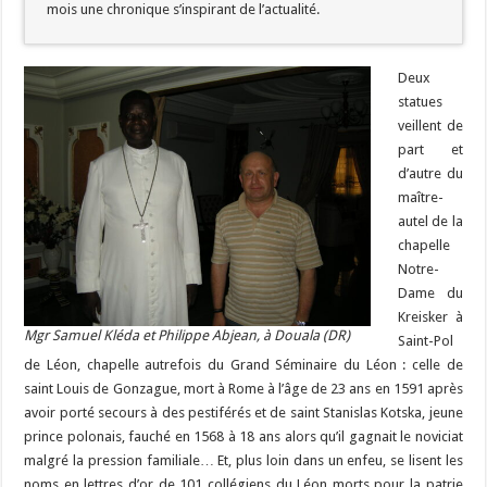
mois une chronique s’inspirant de l’actualité.
Deux
statues
veillent de
part et
d’autre du
maître-
autel de la
chapelle
Notre-
Dame du
Kreisker à
Mgr Samuel Kléda et Philippe Abjean, à Douala (DR)
Saint-Pol
de Léon, chapelle autrefois du Grand Séminaire du Léon : celle de
saint Louis de Gonzague, mort à Rome à l’âge de 23 ans en 1591 après
avoir porté secours à des pestiférés et de saint Stanislas Kotska, jeune
prince polonais, fauché en 1568 à 18 ans alors qu’il gagnait le noviciat
malgré la pression familiale… Et, plus loin dans un enfeu, se lisent les
noms en lettres d’or de 101 collégiens du Léon morts pour la patrie