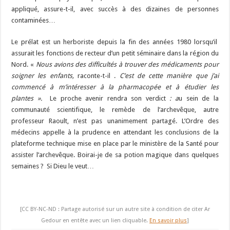
appliqué, assure-t-il, avec succès à des dizaines de personnes
contaminées…
Le prélat est un herboriste depuis la fin des années 1980 lorsqu’il
assurait les fonctions de recteur d’un petit séminaire dans la région du
Nord. «
Nous avions des difficultés à trouver des médicaments pour
soigner les enfants,
raconte-t-il .
C’est de cette manière que j’ai
commencé à m’intéresser à la pharmacopée et à étudier les
plantes ».
Le proche avenir rendra son verdict
: a
u sein de la
communauté scientifique, le remède de l’archevêque, autre
professeur Raoult, n’est pas unanimement partagé. L’Ordre des
médecins appelle à la prudence en attendant les conclusions de la
plateforme technique mise en place par le ministère de la Santé pour
assister l’archevêque. Boirai-je de sa potion magique dans quelques
semaines ? Si Dieu le veut…
[CC BY-NC-ND : Partage autorisé sur un autre site à condition de citer Ar
Gedour en entête avec un lien cliquable.
En savoir plus
]