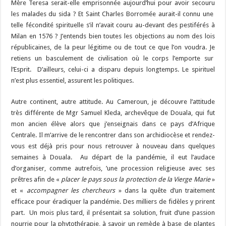
Mère Teresa serait-elle emprisonnée aujourd’hui pour avoir secouru
les malades du sida ? Et Saint Charles Borromée aurait-il connu une
telle fécondité spirituelle s’il n’avait couru au-devant des pestiférés à
Milan en 1576 ? J’entends bien toutes les objections au nom des lois
républicaines, de la peur légitime ou de tout ce que l’on voudra. Je
retiens un basculement de civilisation où le corps l’emporte sur
l’Esprit. D’ailleurs, celui-ci a disparu depuis longtemps. Le spirituel
n’est plus essentiel, assurent les politiques.
Autre continent, autre attitude. Au Cameroun, je découvre l’attitude
très différente de Mgr Samuel Kleda, archevêque de Douala, qui fut
mon ancien élève alors que j’enseignais dans ce pays d’Afrique
Centrale. Il m’arrive de le rencontrer dans son archidiocèse et rendez-
vous est déjà pris pour nous retrouver à nouveau dans quelques
semaines à Douala. Au départ de la pandémie, il eut l’audace
d’organiser, comme autrefois, ’une procession religieuse avec ses
prêtres afin de «
placer le pays sous la protection de la Vierge Marie
»
et «
accompagner les chercheurs
» dans la quête d’un traitement
efficace pour éradiquer la pandémie. Des milliers de fidèles y prirent
part. Un mois plus tard, il présentait sa solution, fruit d’une passion
nourrie pour la phytothérapie, à savoir un remède à base de plantes