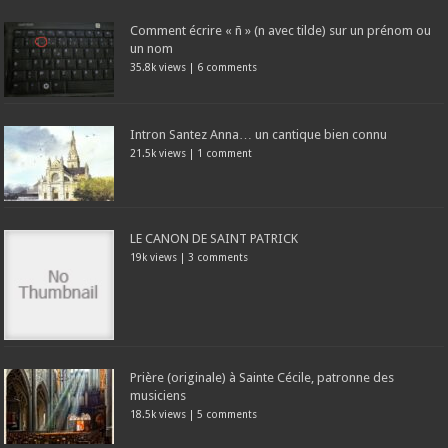
Comment écrire « ñ » (n avec tilde) sur un prénom ou
un nom
35.8k views
|
6 comments
Intron Santez Anna… un cantique bien connu
21.5k views
|
1 comment
LE CANON DE SAINT PATRICK
19k views
|
3 comments
Prière (originale) à Sainte Cécile, patronne des
musiciens
18.5k views
|
5 comments