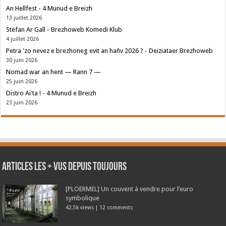
An Hellfest - 4 Munud e Breizh
13 juillet 2026
Stefan Ar Gall - Brezhoweb Komedi Klub
4 juillet 2026
Petra 'zo nevez e brezhoneg evit an hañv 2026 ? - Deiziataer Brezhoweb
30 juin 2026
Nomad war an hent — Rann 7 —
25 juin 2026
Distro Ai'ta ! - 4 Munud e Breizh
23 juin 2026
Articles les + vus depuis toujours
[PLOERMEL] Un couvent à vendre pour l’euro
symbolique
42.5k views
|
12 comments