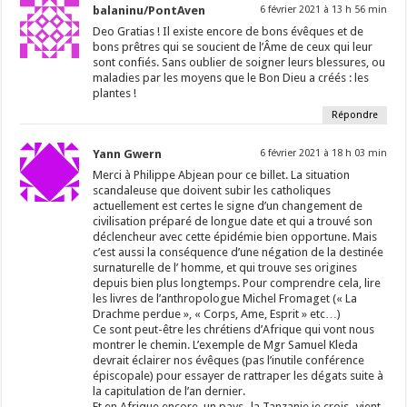
balaninu/PontAven
6 février 2021 à 13 h 56 min
Deo Gratias ! Il existe encore de bons évêques et de
bons prêtres qui se soucient de l’Âme de ceux qui leur
sont confiés. Sans oublier de soigner leurs blessures, ou
maladies par les moyens que le Bon Dieu a créés : les
plantes !
Répondre
Yann Gwern
6 février 2021 à 18 h 03 min
Merci à Philippe Abjean pour ce billet. La situation
scandaleuse que doivent subir les catholiques
actuellement est certes le signe d’un changement de
civilisation préparé de longue date et qui a trouvé son
déclencheur avec cette épidémie bien opportune. Mais
c’est aussi la conséquence d’une négation de la destinée
surnaturelle de l’ homme, et qui trouve ses origines
depuis bien plus longtemps. Pour comprendre cela, lire
les livres de l’anthropologue Michel Fromaget (« La
Drachme perdue », « Corps, Ame, Esprit » etc…)
Ce sont peut-être les chrétiens d’Afrique qui vont nous
montrer le chemin. L’exemple de Mgr Samuel Kleda
devrait éclairer nos évêques (pas l’inutile conférence
épiscopale) pour essayer de rattraper les dégats suite à
la capitulation de l’an dernier.
Et en Afrique encore, un pays -la Tanzanie je crois- vient