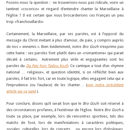
Posons-nous la question : ne trouverions-nous pas ridicule, voire un
tantinet «cocorico» et ringard d’entendre chanter la Marseillaise à
l’église ? Il est certain que nous brocarderions ces Français un peu
trop «franchouillards»
Certainement, la Marseillaise, par ses paroles, est à l’opposé du
message du Christ invitant à plus d’amour, de paix, y compris auprès
de nos « ennemis ». Bien évidemment, notre
Bro Gozh
n’exprime pas
cette haine : ses paroles font plutôt dans un «romantisme» qui parait
décalé à certains. Autrement plus virile et engageantes sont les
paroles du
Da Feiz hon Tadou Kozh
. Ce cantique a tout d’un «hymne
national … religieux», et question identité, si on réfléchit bien aux
paroles, il fait très fort, car en toute logique, elles engagent celui qui a
l’imprudence (ou l’audace) de les chanter… (
voir notre précédent
article sur ce sujet
).
Pour conclure, disons qu’il serait bon que le
Bro Gozh
soit réservé à
des circonstances profanes, à l’extérieur de l’église. Notre
Bro Gozh
a
toute sa place, par exemple, lors de rencontres sportives, tels des
matchs de foot, lors de manifestations à caractères politiques,
sociales, culturelles, lors de concerts… ou encore lors d’obsèques,