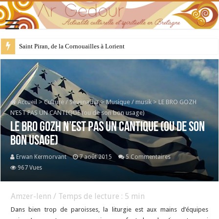
28 juillet : Saint Samson de Dol, père de la Bretagne chrétienne
Accueil
>
Culture / Sevenadur
>
Musique / musik
>
LE BRO GOZH
N’EST PAS UN CANTIQUE (ou de son bon usage)
LE BRO GOZH N’EST PAS UN CANTIQUE (ou de son
bon usage)
Erwan Kermorvant
7 août 2015
5 Commentaires
967 Vues
Amzer-lenn / Temps de lecture :
5
min
Dans bien trop de paroisses, la liturgie est aux mains d’équipes