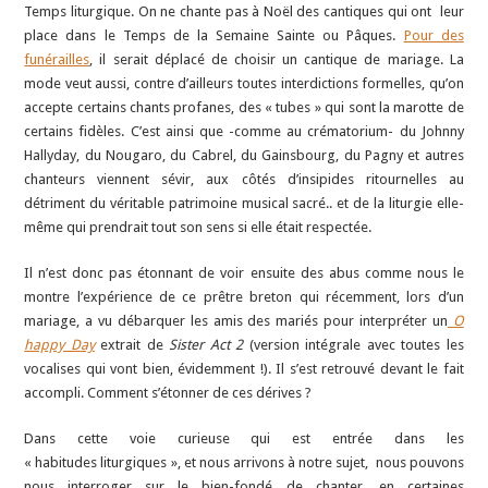
Temps liturgique. On ne chante pas à Noël des cantiques qui ont
leur
place dans le Temps de la Semaine Sainte ou Pâques.
Pour des
funérailles
, il serait déplacé de choisir un cantique de mariage. La
mode veut aussi, contre d’ailleurs toutes interdictions formelles, qu’on
accepte certains chants profanes, des « tubes » qui sont la marotte de
certains fidèles. C’est ainsi que -comme au crématorium- du Johnny
Hallyday, du Nougaro, du Cabrel, du Gainsbourg, du Pagny et autres
chanteurs viennent sévir, aux côtés d’insipides ritournelles au
détriment du véritable patrimoine musical sacré.. et de la liturgie elle-
même qui prendrait tout son sens si elle était respectée.
Il n’est donc pas étonnant de voir ensuite des abus comme nous le
montre l’expérience de ce prêtre breton qui récemment, lors d’un
mariage, a vu débarquer les amis des mariés pour interpréter un
O
happy Day
extrait de
Sister Act 2
(version intégrale avec toutes les
vocalises qui vont bien, évidemment !). Il s’est retrouvé devant le fait
accompli. Comment s’étonner de ces dérives ?
Dans cette voie curieuse qui est entrée dans les
« habitudes liturgiques », et nous arrivons à notre sujet, nous pouvons
nous interroger sur le bien-fondé de chanter, en certaines