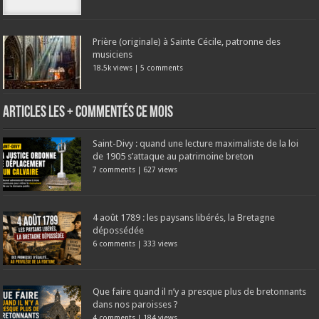
Prière (originale) à Sainte Cécile, patronne des
musiciens
18.5k views
|
5 comments
Articles les + commentés ce mois
Saint-Divy : quand une lecture maximaliste de la loi
de 1905 s’attaque au patrimoine breton
7 comments
|
627 views
4 août 1789 : les paysans libérés, la Bretagne
dépossédée
6 comments
|
333 views
Que faire quand il n’y a presque plus de bretonnants
dans nos paroisses ?
4 comments
|
184 views