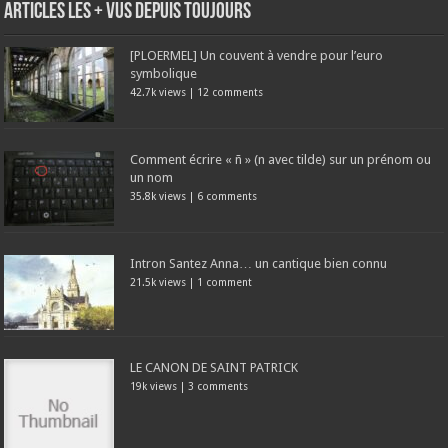
Articles les + vus depuis toujours
[PLOERMEL] Un couvent à vendre pour l’euro
symbolique
42.7k views
|
12 comments
Comment écrire « ñ » (n avec tilde) sur un prénom ou
un nom
35.8k views
|
6 comments
Intron Santez Anna… un cantique bien connu
21.5k views
|
1 comment
LE CANON DE SAINT PATRICK
19k views
|
3 comments