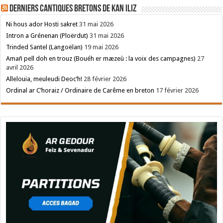
Derniers cantiques bretons de Kan Iliz
Ni hous ador Hosti sakret
31 mai 2026
Intron a Grénenan (Ploërdut)
31 mai 2026
Trinded Santel (Langoëlan)
19 mai 2026
Amañ pell doh en trouz (Bouéh er mæzeù : la voix des campagnes)
27
avril 2026
Allelouia, meuleudi Deoc’h!
28 février 2026
Ordinal ar C’horaiz / Ordinaire de Carême en breton
17 février 2026