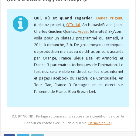
Qui, où et quand regarder.
Denez Prigent
,
(technoz projekt),
O’Tridal
, An Habask/Bizien Jean-
Charles Guichen Quintet,
Arvest
(et invités) Sky’zon :
voilà pour un plateau programmé du samedi, à
20 h, à dimanche, 2 h. De gros moyens techniques
de production mais aussi de diffusion sont assurés
par Orange, France Bleue (Izel et Armoric) et
France 3 partenaires techniques de l’animation. Le
fest-noz sera visible en direct sur les sites internet
et pages Facebook du Festival de Cornouaille, An
Tour Tan, France 3 Bretagne et en direct sur
l’antenne de France Bleu Breizh Izel.
[CC BY-NC-ND : Partage autorisé sur un autre site à condition de citer Ar
Gedour en entête avec un lien cliquable.
En savoir plus
]