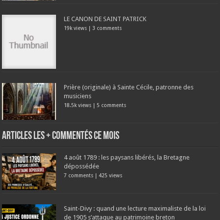
LE CANON DE SAINT PATRICK
19k views
|
3 comments
Prière (originale) à Sainte Cécile, patronne des
musiciens
18.5k views
|
5 comments
Articles les + commentés ce mois
4 août 1789 : les paysans libérés, la Bretagne
dépossédée
7 comments
|
425 views
Saint-Divy : quand une lecture maximaliste de la loi
de 1905 s’attaque au patrimoine breton