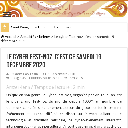
28 juillet : Saint Samson de Dol, père de la Bretagne chrétienne
Accueil
>
Actualités / Keleier
>
Le cyber Fest-noz, c’est ce samedi 19
décembre 2020
Le cyber Fest-noz, c’est ce samedi 19
décembre 2020
Eflamm Caouissin
19 décembre 2020
Réagissez et donnez votre avis !
424 Vues
Amzer-lenn / Temps de lecture :
2
min
Unique en son genre, le Cyber Fest Noz, organisé par An Tour Tan, est
le plus grand fest-noz du monde depuis 1999*, en nombre de
danseurs cumulés simultanément autour du globe, et fut le premier
événement en France diffusé en direct sur internet. Alliant haute
technologie et tradition musicale, ce cyber-évènement interactif,
intergénérationnel et interculturel s’inscrit désormais dans le cadre du