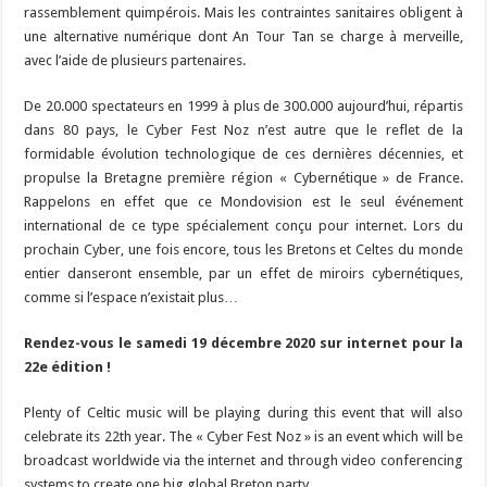
rassemblement quimpérois. Mais les contraintes sanitaires obligent à
une alternative numérique dont An Tour Tan se charge à merveille,
avec l’aide de plusieurs partenaires.
De 20.000 spectateurs en 1999 à plus de 300.000 aujourd’hui, répartis
dans 80 pays, le Cyber Fest Noz n’est autre que le reflet de la
formidable évolution technologique de ces dernières décennies, et
propulse la Bretagne première région « Cybernétique » de France.
Rappelons en effet que ce Mondovision est le seul événement
international de ce type spécialement conçu pour internet. Lors du
prochain Cyber, une fois encore, tous les Bretons et Celtes du monde
entier danseront ensemble, par un effet de miroirs cybernétiques,
comme si l’espace n’existait plus…
Rendez-vous le samedi 19 décembre 2020
sur internet pour la
22e édition !
Plenty of Celtic music will be playing during this event that will also
celebrate its 22th year. The « Cyber Fest Noz » is an event which will be
broadcast worldwide via the internet and through video conferencing
systems to create one big global Breton party.