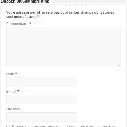
Laisser un commentaire
Votre adresse e-mail ne sera pas publiée.
Les champs obligatoires
sont indiqués avec
*
Commentaire
*
Nom
*
E-mail
*
Site web
Enregistrer mon nom, mon e-mail et mon site dans le navigateur