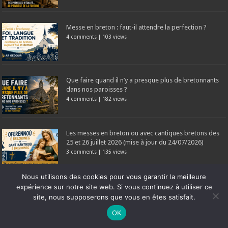
Messe en breton : faut-il attendre la perfection ?
4 comments
|
103 views
Que faire quand il n’y a presque plus de bretonnants
dans nos paroisses ?
4 comments
|
182 views
Les messes en breton ou avec cantiques bretons des
25 et 26 juillet 2026 (mise à jour du 24/07/2026)
3 comments
|
135 views
Nous utilisons des cookies pour vous garantir la meilleure
Commentaires récents
expérience sur notre site web. Si vous continuez à utiliser ce
site, nous supposerons que vous en êtes satisfait.
Tintin: En Bretagne, cette table rase s’est traduite par une
Ne manquez pas la nouveauté de Bernard Rio "LA REVOLUTION DES
OK
double peine : 1) L’anéanti...
OMBRES".
CLIQUEZ ICI POUR EN SAVOIR PLUS
ou
Ignorer