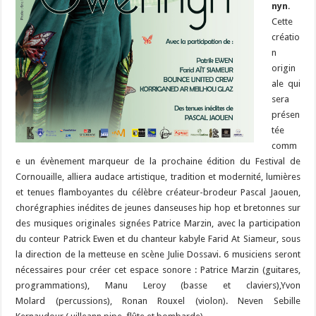
nyn
.
Cette
créatio
n
origin
ale qui
sera
présen
tée
comm
e un évènement marqueur de la prochaine édition du Festival de
Cornouaille, alliera audace artistique, tradition et modernité, lumières
et tenues flamboyantes du célèbre créateur-brodeur Pascal Jaouen,
chorégraphies inédites de jeunes danseuses hip hop et bretonnes sur
des musiques originales signées Patrice Marzin, avec la participation
du conteur Patrick Ewen et du chanteur kabyle Farid At Siameur, sous
la direction de la metteuse en scène Julie Dossavi. 6 musiciens seront
nécessaires pour créer cet espace sonore : Patrice Marzin (guitares,
programmations), Manu Leroy (basse et claviers),Yvon
Molard (percussions), Ronan Rouxel (violon). Neven Sebille