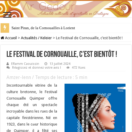
28 juillet : Saint Samson de Dol, père de la Bretagne chrétienne
Accueil
>
Actualités / Keleier
>
Le Festival de Cornouaille, c’est bientôt !
Le Festival de Cornouaille, c’est bientôt !
Eflamm Caouissin
13 juillet 2024
Réagissez et donnez votre avis !
472 Vues
Amzer-lenn / Temps de lecture :
5
min
Incontournable vitrine de la
culture bretonne, le Festival
Cornouaille Quimper offre
chaque été un spectacle
incroyable dans les rues de la
capitale finistérienne. Né en
1923, dans le cœur historique
de Quimper, il a fêté ses