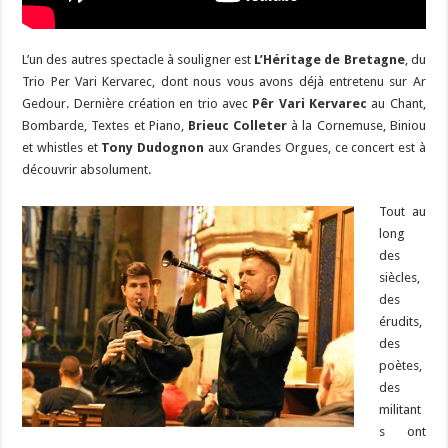
L’un des autres spectacle à souligner est
L’Héritage de Bretagne
, du
Trio Per Vari Kervarec, dont nous vous avons déjà entretenu sur Ar
Gedour. Dernière création en trio avec
Pêr Vari Kervarec
au Chant,
Bombarde, Textes et Piano,
Brieuc Colleter
à la Cornemuse, Biniou
et whistles et
Tony Dudognon
aux Grandes Orgues, ce concert est à
découvrir absolument.
Tout au
long
des
siècles,
des
érudits,
des
poètes,
des
militant
s ont