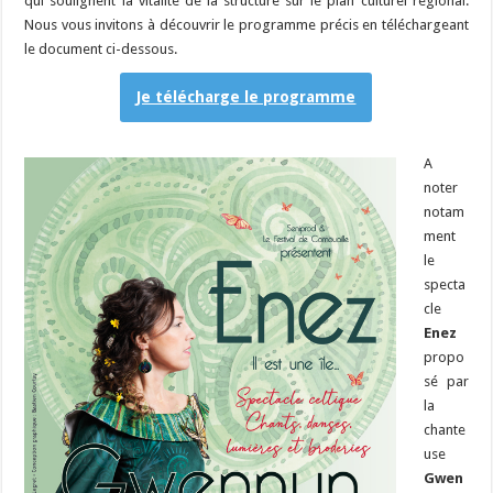
qui soulignent la vitalité de la structure sur le plan culturel régional.
Nous vous invitons à découvrir le programme précis en téléchargeant
le document ci-dessous.
Je télécharge le programme
A
noter
notam
ment
le
specta
cle
Enez
propo
sé par
la
chante
use
Gwen