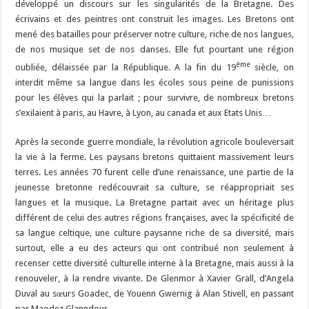
développé un discours sur les singularités de la Bretagne. Des
écrivains et des peintres ont construit les images. Les Bretons ont
mené des batailles pour préserver notre culture, riche de nos langues,
de nos musique set de nos danses. Elle fut pourtant une région
ème
oubliée, délaissée par la République. A la fin du 19
siècle, on
interdit même sa langue dans les écoles sous peine de punissions
pour les élèves qui la parlait ; pour survivre, de nombreux bretons
s’exilaient à paris, au Havre, à Lyon, au canada et aux Etats Unis…
Après la seconde guerre mondiale, la révolution agricole bouleversait
la vie à la ferme. Les paysans bretons quittaient massivement leurs
terres. Les années 70 furent celle d’une renaissance, une partie de la
jeunesse bretonne redécouvrait sa culture, se réappropriait ses
langues et la musique. La Bretagne partait avec un héritage plus
différent de celui des autres régions françaises, avec la spécificité de
sa langue celtique, une culture paysanne riche de sa diversité, mais
surtout, elle a eu des acteurs qui ont contribué non seulement à
recenser cette diversité culturelle interne à la Bretagne, mais aussi à la
renouveler, à la rendre vivante. De Glenmor à Xavier Grall, d’Angela
Duval au sœurs Goadec, de Youenn Gwernig à Alan Stivell, en passant
par Maodez Glanndour.