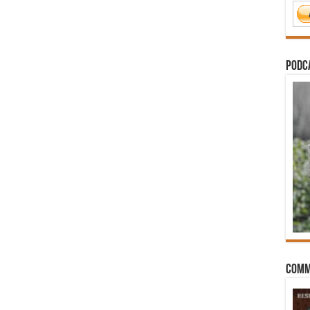
PODCA
Comm