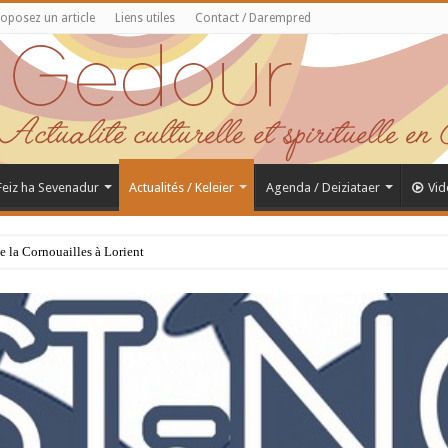
oposez un article
Liens utiles
Contact / Darempred
 Feiz ha Sevenadur
Actualités / Keleier
Agenda / Deiziataer
Vid
de la Cornouailles à Lorient