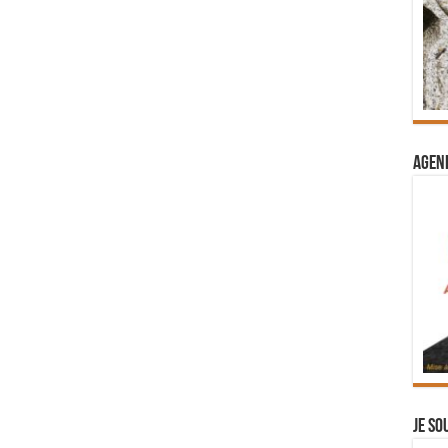
Agend
Je so