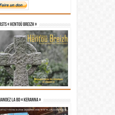
STS « Hentoù Breizh »
andez la BD « Keranna »