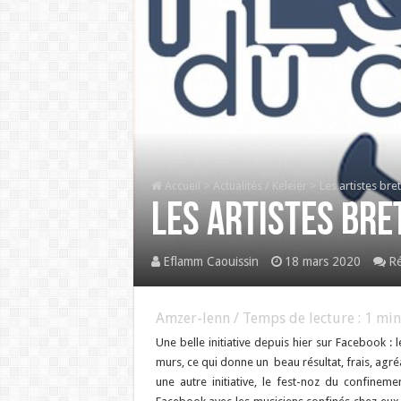
Accueil
>
Actualités / Keleier
>
Les artistes bre
Les artistes bre
Eflamm Caouissin
18 mars 2020
Ré
Amzer-lenn / Temps de lecture :
1
min
Une belle initiative depuis hier sur Facebook : 
murs, ce qui donne un beau résultat, frais, ag
une autre initiative, le fest-noz du confine