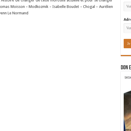
 Histoire de changer de cette morosité actuelle et pour se changer
Thomas Moisson – Modkozmik – Isabelle Boudet – Chogal – Aurélien
rwenn Le Normand
Adr
DON E