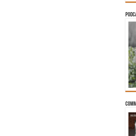
PODCA
Comm