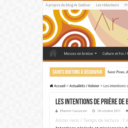
À propos du blog Ar Gedour
Les rédacteurs
Pr
Messes en breton
Culture et Foi /
Saints bretons à découvrir
Saint Piran, 
Accueil
>
Actualités / Keleier
>
Les intentions
Les intentions de prière de 
Eflamm Caouissin
18 octobre 2011
Amzer-lenn / Temps de lecture :
1
m