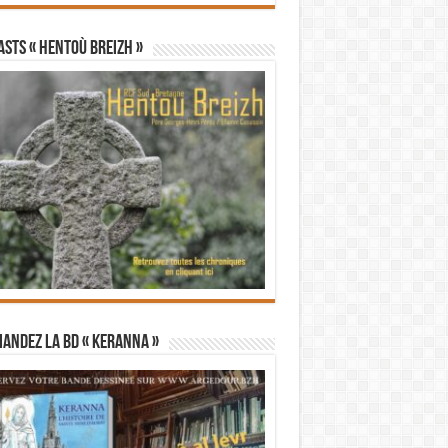
STS « Hentoù Breizh »
andez la BD « Keranna »