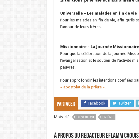
Intentions générale et missionnaire d
Universelle –
Les malades en fin de vie
Pour les malades en fin de vie, afin qu’ils 
l’amour de leurs frères.
Missionnaire –
La Journée Missionnair
Pour que la célébration de la Journée Missi
l’évangélisation et le soutien de l’activité m
pauvres.
Pour approfondir les intentions confiées par 
« apostolat de la prière ».
Facebook
Twitter
Partager
Mots-clés
BENOIT XVI
PRIÈRE
À propos du rédacteur Eflamm Caouis