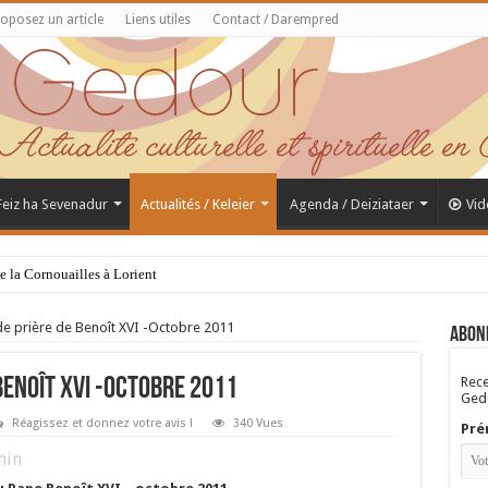
oposez un article
Liens utiles
Contact / Darempred
 Feiz ha Sevenadur
Actualités / Keleier
Agenda / Deiziataer
Vid
de la Cornouailles à Lorient
 de prière de Benoît XVI -Octobre 2011
Abon
Rece
Benoît XVI -Octobre 2011
Gedo
Réagissez et donnez votre avis !
340 Vues
Pré
in