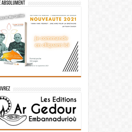
e absolument
uvrez