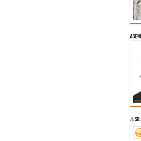
Agend
Je so