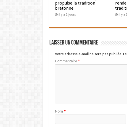
propulse la tradition
rendez
bretonne
tradit
il y a 2 jours
il y a
Laisser un commentaire
Votre adresse e-mail ne sera pas publiée.
Le
Commentaire
*
Nom
*