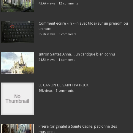
42.6k views
|
12 comments
Comment écrire « ñ » (n avec tilde) sur un prénom ou
un nom
35.8k views
|
6 comments
Intron Santez Anna… un cantique bien connu
21.5k views
|
1 comment
LE CANON DE SAINT PATRICK
19k views
|
3 comments
Prière (originale) à Sainte Cécile, patronne des
musiciens