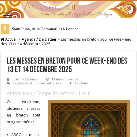
Saint Piran, de la Cornouailles à Lorient
28 juillet : Saint Samson de Dol, père de la Bretagne chrétienne
Accueil
>
Agenda / Deiziataer
>
Les messes en breton pour ce week-end
des 13 et 14 décembre 2025
Les messes en breton pour ce week-end des
13 et 14 décembre 2025
Eflamm Caouissin
13 décembre 2025
Réagissez et donnez votre avis !
198 Vues
Amzer-lenn / Temps de lecture :
1
min
Ce week-end,
plusieurs messes
en breton sont
programmées :
ARGOL : messe