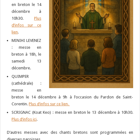
en breton le 14
décembre à
10h30.
Plus
d’infos sur ce
lien
.
MINIHI LEVENEZ
: messe en
breton à 18h, le
samedi 13
décembre.
QUIMPER
(cathédrale) :
messe en
breton le 14 décembre à 9h à l’occasion du Pardon de Saint-
Corentin.
Plus d’infos sur ce lien.
SCRIGNAC (Koat Keo) : messe en breton le 13 décembre à 10h30.
Plus d’infos ici
.
D’autres messes avec des chants bretons sont programmées en
diverses paroisses.