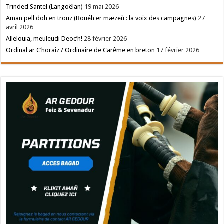
Trinded Santel (Langoëlan)
19 mai 2026
Amañ pell doh en trouz (Bouéh er mæzeù : la voix des campagnes)
27
avril 2026
Allelouia, meuleudi Deoc’h!
28 février 2026
Ordinal ar C’horaiz / Ordinaire de Carême en breton
17 février 2026