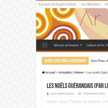
À propos du blog Ar Gedour
Les rédacteurs
Pr
Messes en breton
Culture et Foi /
Saints bretons à découvrir
Saint Piran, 
Accueil
>
Actualités / Keleier
>
Les noëls Guér
Les noëls Guérandais (par L
Louis-Marie Salaün
19 décembre 2021
Amzer-lenn / Temps de lecture :
3
m