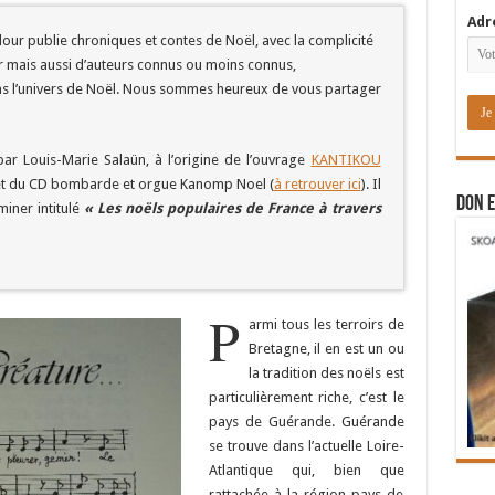
Adr
ur publie chroniques et contes de Noël, avec la complicité
r mais aussi d’auteurs connus ou moins connus,
ns l’univers de Noël. Nous sommes heureux de vous partager
ar Louis-Marie Salaün, à l’origine de l’ouvrage
KANTIKOU
et du CD bombarde et orgue Kanomp Noel (
à retrouver ici
). Il
DON E
miner intitulé
« Les noëls populaires de France à travers
P
armi tous les terroirs de
Bretagne, il en est un ou
la tradition des noëls est
particulièrement riche, c’est le
pays de Guérande. Guérande
se trouve dans l’actuelle Loire-
Atlantique qui, bien que
rattachée à la région pays de