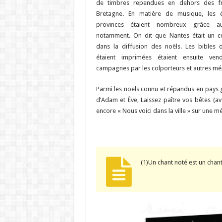
de timbres rependues en dehors des fr
Bretagne. En matière de musique, les 
provinces étaient nombreux grâce au
notamment. On dit que Nantes était un c
dans la diffusion des noëls. Les bibles 
étaient imprimées étaient ensuite ve
campagnes par les colporteurs et autres mén
Parmi les noëls connu et répandus en pays g
d’Adam et Ève, Laissez paître vos bêtes (ave
encore « Nous voici dans la ville » sur une mé
(1)Un chant noté est un chant