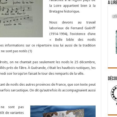
A lir
la Loire appartient bien à la
Bretagne historique.
Nous devons au travail
laborieux de Fernand Guériff
(1914-1994), l’existence d’une
« Belle bible des noëls
es informations sur ce répertoire issu lui aussi de la tradition
 ne sont pas notés (1)
oits, on ne chantait pas seulement les noëls le 25 décembre,
lés près de l’âtre. À Guérande, c’était les hautbois rustiques, les
edi soir lorsqu’on faisait le tour des remparts de la ville.
Déco
tant de noëls des autres provinces de France, que son texte peut
t parfois sarcastique. On dit qu’autrefois ils accompagnaient aussi
 ne sont pas
tôt de variantes