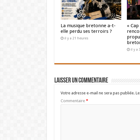
La musique bretonne a-t-
« Cap
elle perdu ses terroirs ?
renco
propul
il y a 21 heures
breto
il y a
Laisser un commentaire
Votre adresse e-mail ne sera pas publiée.
Le
Commentaire
*