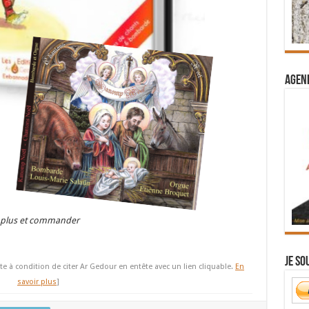
Agend
r plus et commander
Je so
te à condition de citer Ar Gedour en entête avec un lien cliquable.
En
savoir plus
]