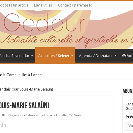
oposez un article
Liens utiles
Contact / Darempred
 Feiz ha Sevenadur
Actualités / Keleier
Agenda / Deiziataer
Vid
de la Cornouailles à Lorient
andais (par Louis-Marie Salaün)
Abon
Rece
ouis-Marie Salaün)
Gedo
Réagissez et donnez votre avis !
756 Vues
Pré
in