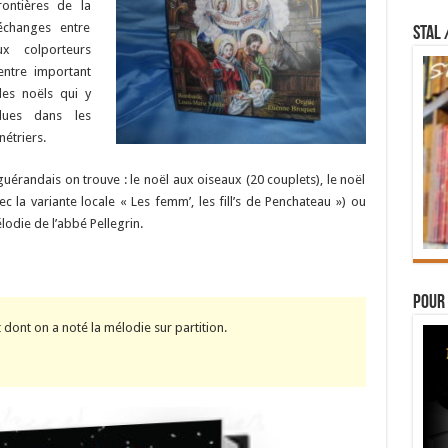
ontières de la
échanges entre
STAL 
x colporteurs
entre important
des noëls qui y
ndues dans les
étriers.
uérandais on trouve : le noël aux oiseaux (20 couplets), le noël
c la variante locale « Les femm’, les fill’s de Penchateau ») ou
lodie de l’abbé Pellegrin.
Pour 
 dont on a noté la mélodie sur partition.