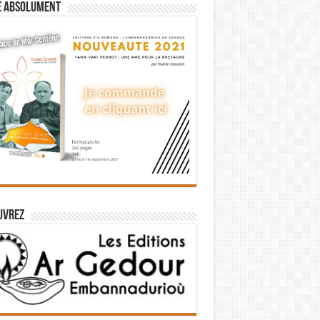
e absolument
uvrez