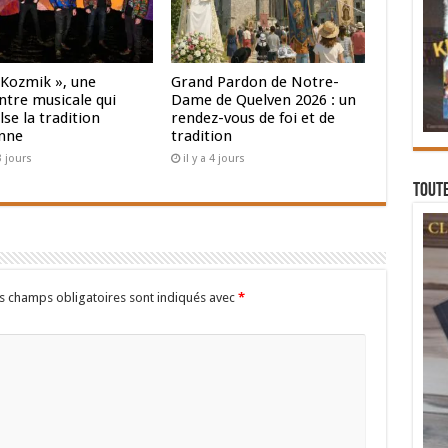
 Kozmik », une
Grand Pardon de Notre-
ntre musicale qui
Dame de Quelven 2026 : un
se la tradition
rendez-vous de foi et de
nne
tradition
 3 jours
il y a 4 jours
Toute
s champs obligatoires sont indiqués avec
*