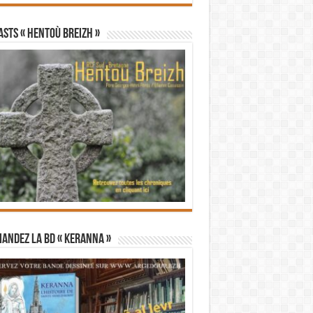
STS « Hentoù Breizh »
andez la BD « Keranna »