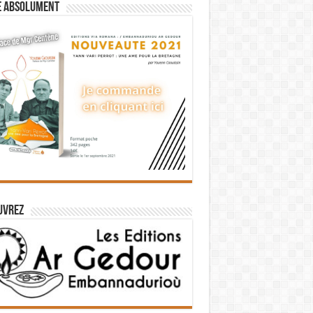
e absolument
uvrez