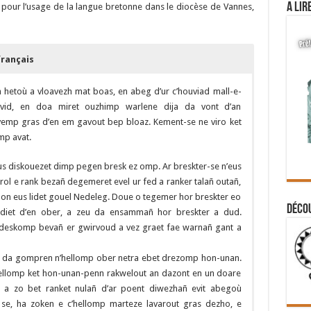
A lir
pour l’usage de la langue bretonne dans le diocèse de Vannes,
français
n hetoù a vloavezh mat boas, en abeg d’ur c’houviad mall-e-
hovid, en doa miret ouzhimp warlene dija da vont d’an
avemp gras d’en em gavout bep bloaz. Kement-se ne viro ket
mp avat.
s diskouezet dimp pegen bresk ez omp. Ar breskter-se n’eus
trol e rank bezañ degemeret evel ur fed a ranker talañ outañ,
 hon eus lidet gouel Nedeleg. Doue o tegemer hor breskter eo
Déco
diet d’en ober, a zeu da ensammañ hor breskter a dud.
 deskomp bevañ er gwirvoud a vez graet fae warnañ gant a
ka da gompren n’hellomp ober netra ebet drezomp hon-unan.
ellomp ket hon-unan-penn rakwelout an dazont en un doare
t a zo bet ranket nulañ d’ar poent diwezhañ evit abegoù
 se, ha zoken e c’hellomp marteze lavarout gras dezho, e