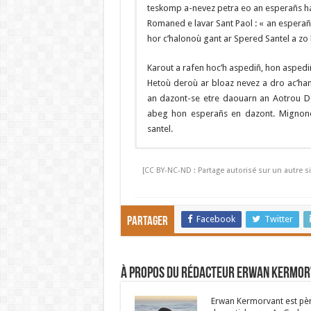
teskomp a-nevez petra eo an esperañs ha 
Romaned e lavar Sant Paol : « an esperañs
hor c’halonoù gant ar Spered Santel a zo
Karout a rafen hoc’h aspediñ, hon aspediñ
Hetoù deroù ar bloaz nevez a dro ac’h
an dazont-se etre daouarn an Aotrou D
abeg hon esperañs en dazont. Mignoned
santel.
Pour la deuxième année consécutive, la cé
y aurait un invité indésirable : le covid 
[CC BY-NC-ND : Partage autorisé sur un autre si
fort conviviale à laquelle nous aimions 
pas nous échanger de vœux.
Ces deux années de pandémie nous ont f
Facebook
Twitter
Partager
nécessairement à combattre ; elle peut au
faire face et qu’il faut apprendre à gére
Noël c’est Dieu qui accepte notre fragilit
À propos du rédacteur Erwan Kermo
privé de parole. Dieu, qui n’est pas tenu
donc à vivre avec cette fragilité, appreno
Erwan Kermorvant est père
à mal par toutes sortes d’idéologies.