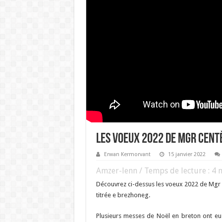
Les voeux 2022 de Mgr Cent
Erwan Kermorvant
15 janvier 2022
Amzer-lenn / Temps de lecture :
4
m
Découvrez ci-dessus les voeux 2022 de Mgr 
titrée e brezhoneg.
Plusieurs messes de Noël en breton ont eu