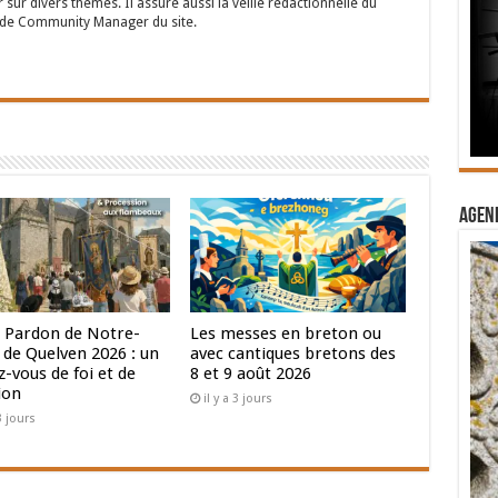
 sur divers thèmes. Il assure aussi la veille rédactionnelle du
n de Community Manager du site.
ité nous amène à comprendre que nous ne pouvons rien faire
éaliser que, de notre propre chef, nous ne pouvons pas nous
sereine. Et de fait, que de manifestations organisées ont dû
es exigences sanitaires qui nous sont imposées. Malgré cela
 grâce à cela, apprenons à redécouvrir l’espérance et à vivre
on épître aux romains : « L’espérance ne déçoit pas parce que
œurs par son esprit qui nous a été donné. »
Agend
exhorter, nous exhorter à cette vertu d’espérance.
vers l’avenir. Soyons toujours plus conscients que cet avenir
ment cela qui fonde notre espérance, nos raisons d’espérer un
vous souhaite une bonne et sainte année 2022 !
 Pardon de Notre-
Les messes en breton ou
de Quelven 2026 : un
avec cantiques bretons des
-vous de foi et de
8 et 9 août 2026
ion
il y a 3 jours
 3 jours