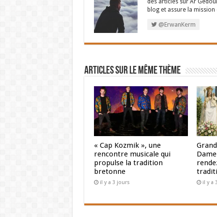
des articles sur Ar Gedour
blog et assure la missio
La prise de conscience de notre fragil
@ErwanKerm
par nous-mêmes. Elle doit nous aider à r
projeter dans le futur de façon sûre et 
être supprimées au dernier moment par l
ou plutôt, pourrions-nous dire peut-être,
Articles sur le même thème
de l’espérance. Saint Paul disait dans s
l’amour de Dieu a été répandu dans nos c
Je voudrais donc, en guise de vœux, vous 
Les vœux de début d’année nous tournent 
appartient à Dieu et que c’est véritable
futur. Chers amis, à toutes et à tous, je 
« Cap Kozmik », une
Grand
rencontre musicale qui
Dame 
propulse la tradition
rendez
bretonne
tradit
il y a 3 jours
il y a