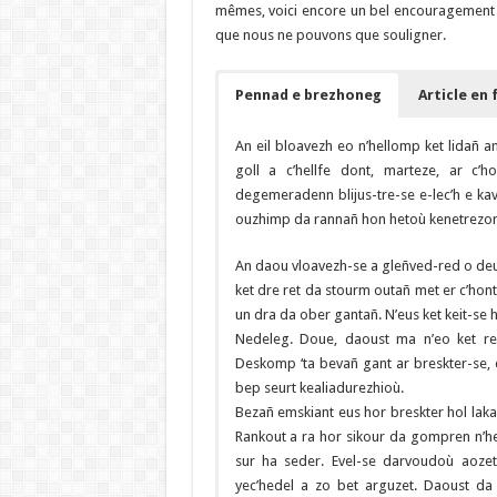
mêmes, voici encore un bel encouragement 
que nous ne pouvons que souligner.
Pennad e brezhoneg
Article en 
An eil bloavezh eo n’hellomp ket lidañ a
goll a c’hellfe dont, marteze, ar c’
degemeradenn blijus-tre-se e-lec’h e k
ouzhimp da rannañ hon hetoù kenetrezo
An daou vloavezh-se a gleñved-red o deu
ket dre ret da stourm outañ met er c’hon
un dra da ober gantañ. N’eus ket keit-se
Nedeleg. Doue, daoust ma n’eo ket re
Deskomp ‘ta bevañ gant ar breskter-se,
bep seurt kealiadurezhioù.
Bezañ emskiant eus hor breskter hol la
Rankout a ra hor sikour da gompren n’h
sur ha seder. Evel-se darvoudoù aoze
yec’hedel a zo bet arguzet. Daoust da