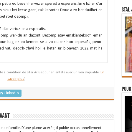
petra eo bevañ hervez ar spered a esperañs. En e lizher d’ar
STAL 
 n’eus ket kerse ganti, rak karantez Doue a zo bet skuilhet en
 bet roet deomp».
 d’ar vertuz-se a esperañs.
anomp war-du an dazont. Bezomp atav emskiantekoc’h emañ
oue hag ez eo kement-se a zo diazez hon esperañs, penn-
 vat, deoc’h-c’hwi holl e hetan ur bloavezh 2022 mat ha
rémonie traditionnelle des vœux ne peut pas avoir lieu car il
qui nous a déjà empêchés l’an dernier de tenir cette réception
te à condition de citer Ar Gedour en entête avec un lien cliquable.
En
tous les ans nous retrouver. Ce n’est pas une raison pour ne
savoir plus
]
Pour 
ait comprendre notre fragilité. Cette fragilité n’est pas
LinkedIn
 contraire être acceptée comme une réalité à laquelle il faut
r. Nous avons fêté, il y a peu de temps, la solennité de Noël.
é. Noël, c’est le Verbe de Dieu qui devient
infans
, c’est-à-dire
rvant
 de le faire, vient assumer notre fragilité humaine. Apprenons
ns à vivre dans le réalisme qui, aujourd’hui, est si souvent mis
 de famille. D'une plume acérée, il publie occasionnellement