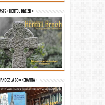
STS « Hentoù Breizh »
andez la BD « Keranna »