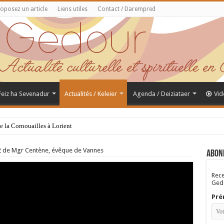
oposez un article
Liens utiles
Contact / Darempred
 Feiz ha Sevenadur
Actualités / Keleier
Agenda / Deiziataer
Vid
de la Cornouailles à Lorient
2 de Mgr Centène, évêque de Vannes
Abon
Rece
Gedo
Pré