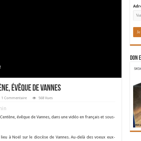
Adr
DON E
ène, évêque de Vannes
1 Commentaire
568 Vues
in
Centène, évêque de Vannes, dans une vidéo en français et sous-
 lieu à Noël sur le diocèse de Vannes. Au-delà des voeux eux-