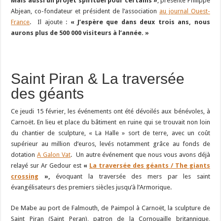
Mais aussi un projet spirituel pour certains »
, présente Philippe
Abjean, co-fondateur et président de l’association
au journal Ouest-
France
. Il ajoute :
« J’espère que dans deux trois ans, nous
aurons plus de 500 000 visiteurs à l’année. »
Saint Piran & La traversée
des géants
Ce jeudi 15 février, les événements ont été dévoilés aux bénévoles, à
Carnoët. En lieu et place du bâtiment en ruine qui se trouvait non loin
du chantier de sculpture, « La Halle » sort de terre, avec un coût
supérieur au million d’euros, levés notamment grâce au fonds de
dotation
A Galon Vat
. Un autre événement que nous vous avons déjà
relayé sur Ar Gedour est
«
La traversée des géants / The giants
crossing
»,
évoquant la traversée des mers par les saint
évangélisateurs des premiers siècles jusqu’à l’Armorique.
De Mabe au port de Falmouth, de Paimpol à Carnoët, la sculpture de
Saint Piran (Saint Peran), patron de la Cornouaille britannique,