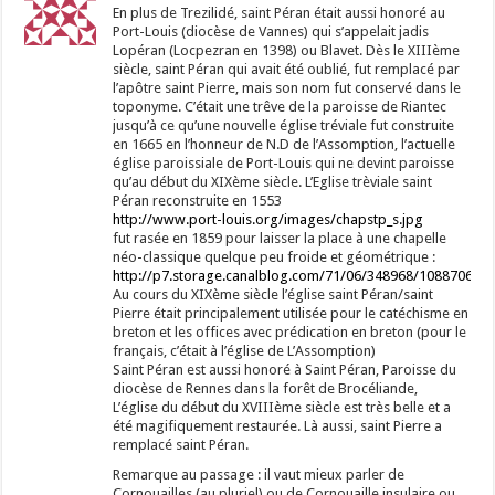
En plus de Trezilidé, saint Péran était aussi honoré au
Port-Louis (diocèse de Vannes) qui s’appelait jadis
Lopéran (Locpezran en 1398) ou Blavet. Dès le XIIIème
siècle, saint Péran qui avait été oublié, fut remplacé par
l’apôtre saint Pierre, mais son nom fut conservé dans le
toponyme. C’était une trêve de la paroisse de Riantec
jusqu’à ce qu’une nouvelle église tréviale fut construite
en 1665 en l’honneur de N.D de l’Assomption, l’actuelle
église paroissiale de Port-Louis qui ne devint paroisse
qu’au début du XIXème siècle. L’Eglise trèviale saint
Péran reconstruite en 1553
http://www.port-louis.org/images/chapstp_s.jpg
fut rasée en 1859 pour laisser la place à une chapelle
néo-classique quelque peu froide et géométrique :
http://p7.storage.canalblog.com/71/06/348968/108870614.
Au cours du XIXème siècle l’église saint Péran/saint
Pierre était principalement utilisée pour le catéchisme en
breton et les offices avec prédication en breton (pour le
français, c’était à l’église de L’Assomption)
Saint Péran est aussi honoré à Saint Péran, Paroisse du
diocèse de Rennes dans la forêt de Brocéliande,
L’église du début du XVIIIème siècle est très belle et a
été magifiquement restaurée. Là aussi, saint Pierre a
remplacé saint Péran.
Remarque au passage : il vaut mieux parler de
Cornouailles (au pluriel) ou de Cornouaille insulaire ou