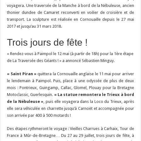
voyagera. Une traversée de la Manche à bord de la Nébuleuse, ancien
thonier dundee de Camaret reconverti en voilier de croisière et de
transport. La sculpture est réalisée en Cornouaille depuis le 27 mai
2017 et jusqu’au 31 mars 2018.
Trois jours de fête !
« Rendez-vous à Paimpol le 12 mai (à partir de 18h) pour la 1ère étape
de La Traversée des Géants ! » a annoncé Sébastien Minguy.
« Saint Piran »
quittera la Cornouaille anglaise le 11 mai pour arriver
le lendemain à Paimpol. Puis, place à une odyssée de plus de deux
mois : Pontrieux, Guingamp, Callac, Glomel, Plouay pour la Bretagne
Motoclassic, Guerlesquin.
« La statue remontera le Trieux à bord
de la Nébuleuse »
, puis elle voyagera dans la Loco du Trieux, après
elle sera véhiculée en charrette jusqu’à Carnoët et accompagnée pour
son arrivée par 400 à 500 motards !
Des étapes rythmeront le voyage : Vieilles Charrues à Carhaix, Tour de
France à Mûr-de-Bretagne… Du 27 au 29 juillet, trois jours de fête, à