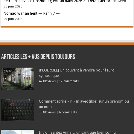
Petra 'zo nevez e brezhoneg evit an hañv 2026 ? - Deiziataer Brezhoweb
30 juin 2026
Nomad war an hent — Rann 7 —
25 juin 2026
Articles les + vus depuis toujours
[PLOERMEL] Un couvent à vendre pour l’euro
symbolique
42.8k views
|
12 comments
Comment écrire « ñ » (n avec tilde) sur un prénom ou
un nom
35.8k views
|
6 comments
Intron Santez Anna… un cantique bien connu