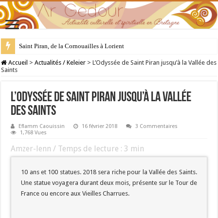
28 juillet : Saint Samson de Dol, père de la Bretagne chrétienne
Accueil
>
Actualités / Keleier
>
L’Odyssée de Saint Piran jusqu’à la Vallée des
Saints
L’Odyssée de Saint Piran jusqu’à la Vallée
des Saints
Eflamm Caouissin
16 février 2018
3 Commentaires
1,768 Vues
Amzer-lenn / Temps de lecture :
3
min
10 ans et 100 statues. 2018 sera riche pour la Vallée des Saints.
Une statue voyagera durant deux mois, présente sur le Tour de
France ou encore aux Vieilles Charrues.