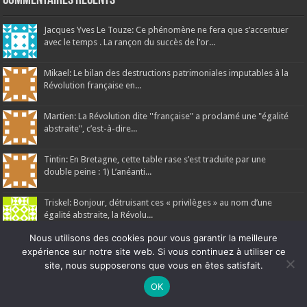
Commentaires récents
Jacques Yves Le Touze: Ce phénomène ne fera que s’accentuer
avec le temps . La rançon du succès de l’or...
Mikael: Le bilan des destructions patrimoniales imputables à la
Révolution française en...
Martien: La Révolution dite ''française" a proclamé une "égalité
abstraite", c’est-à-dire...
Tintin: En Bretagne, cette table rase s’est traduite par une
double peine : 1) L’anéanti...
Triskel: Bonjour, détruisant ces « privilèges » au nom d’une
égalité abstraite, la Révolu...
Nous utilisons des cookies pour vous garantir la meilleure
expérience sur notre site web. Si vous continuez à utiliser ce
site, nous supposerons que vous en êtes satisfait.
Ne manquez pas la nouveauté de Bernard Rio "LA REVOLUTION DES
OK
Ar Gedour 2026, tous droits réservés
OMBRES".
CLIQUEZ ICI POUR EN SAVOIR PLUS
ou
Ignorer