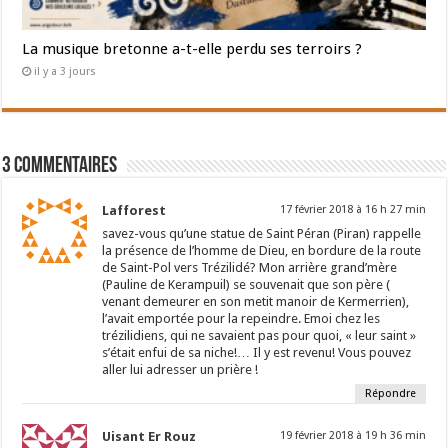
La musique bretonne a-t-elle perdu ses terroirs ?
il y a 3 jours
3 Commentaires
Lafforest
17 février 2018 à 16 h 27 min
savez-vous qu’une statue de Saint Péran (Piran) rappelle
la présence de l’homme de Dieu, en bordure de la route
de Saint-Pol vers Trézilidé? Mon arrière grand’mère
(Pauline de Kerampuil) se souvenait que son père (
venant demeurer en son metit manoir de Kermerrien),
l’avait emportée pour la repeindre. Emoi chez les
trézilidiens, qui ne savaient pas pour quoi, « leur saint »
s’était enfui de sa niche!… Il y est revenu! Vous pouvez
aller lui adresser un prière !
Répondre
Uisant Er Rouz
19 février 2018 à 19 h 36 min