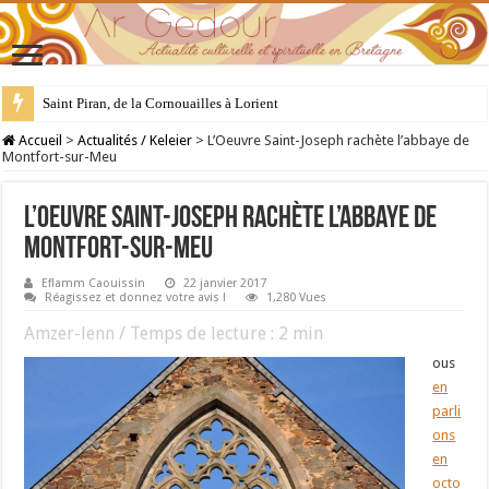
Saint Piran, de la Cornouailles à Lorient
28 juillet : Saint Samson de Dol, père de la Bretagne chrétienne
Accueil
>
Actualités / Keleier
>
L’Oeuvre Saint-Joseph rachète l’abbaye de
Montfort-sur-Meu
L’Oeuvre Saint-Joseph rachète l’abbaye de
Montfort-sur-Meu
Eflamm Caouissin
22 janvier 2017
Réagissez et donnez votre avis !
1,280 Vues
Amzer-lenn / Temps de lecture :
2
min
ous
en
parli
ons
en
octo