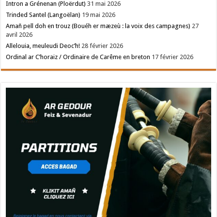
Intron a Grénenan (Ploërdut)
31 mai 2026
Trinded Santel (Langoëlan)
19 mai 2026
Amañ pell doh en trouz (Bouéh er mæzeù : la voix des campagnes)
27
avril 2026
Allelouia, meuleudi Deoc’h!
28 février 2026
Ordinal ar C’horaiz / Ordinaire de Carême en breton
17 février 2026