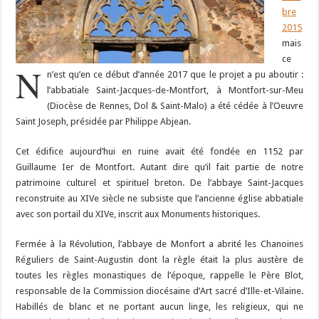
bre
2015
mais
ce
N
n’est qu’en ce début d’année 2017 que le projet a pu aboutir :
l’abbatiale Saint-Jacques-de-Montfort, à Montfort-sur-Meu
(Diocèse de Rennes, Dol & Saint-Malo) a été cédée à l’Oeuvre
Saint Joseph, présidée par Philippe Abjean.
Cet édifice aujourd’hui en ruine avait été fondée en 1152 par
Guillaume Ier de Montfort. Autant dire qu’il fait partie de notre
patrimoine culturel et spirituel breton. De l’abbaye Saint-Jacques
reconstruite au XIVe siècle ne subsiste que l’ancienne église abbatiale
avec son portail du XIVe, inscrit aux Monuments historiques.
Fermée à la Révolution, l’abbaye de Monfort a abrité les Chanoines
Réguliers de Saint-Augustin dont la règle était la plus austère de
toutes les règles monastiques de l’époque, rappelle le Père Blot,
responsable de la Commission diocésaine d’Art sacré d’Ille-et-Vilaine.
Habillés de blanc et ne portant aucun linge, les religieux, qui ne