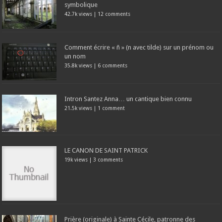
symbolique
42.7k views
|
12 comments
Comment écrire « ñ » (n avec tilde) sur un prénom ou
un nom
35.8k views
|
6 comments
Intron Santez Anna… un cantique bien connu
21.5k views
|
1 comment
LE CANON DE SAINT PATRICK
19k views
|
3 comments
Prière (originale) à Sainte Cécile, patronne des