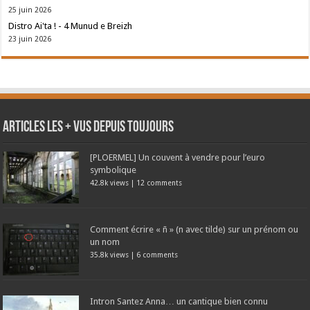
25 juin 2026
Distro Ai'ta ! - 4 Munud e Breizh
23 juin 2026
Articles les + vus depuis toujours
[PLOERMEL] Un couvent à vendre pour l’euro
symbolique
42.8k views
|
12 comments
Comment écrire « ñ » (n avec tilde) sur un prénom ou
un nom
35.8k views
|
6 comments
Intron Santez Anna… un cantique bien connu