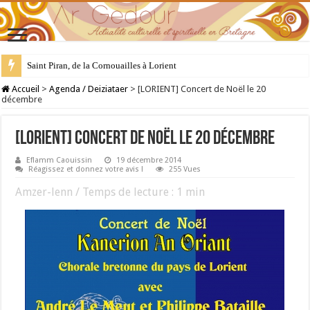
Saint Piran, de la Cornouailles à Lorient
28 juillet : Saint Samson de Dol, père de la Bretagne chrétienne
Accueil
>
Agenda / Deiziataer
>
[LORIENT] Concert de Noël le 20
décembre
[LORIENT] Concert de Noël le 20 décembre
Eflamm Caouissin
19 décembre 2014
Réagissez et donnez votre avis !
255 Vues
Amzer-lenn / Temps de lecture :
1
min