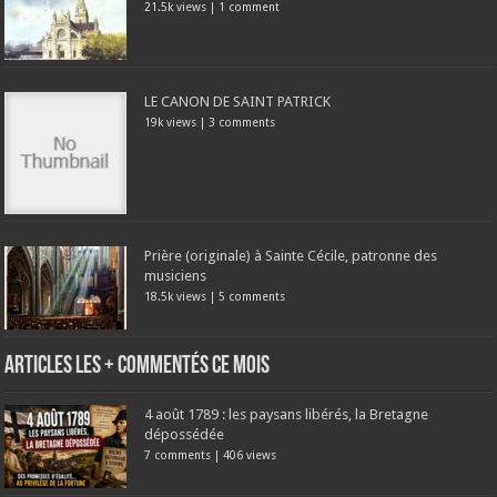
21.5k views
|
1 comment
LE CANON DE SAINT PATRICK
19k views
|
3 comments
Prière (originale) à Sainte Cécile, patronne des
musiciens
18.5k views
|
5 comments
Articles les + commentés ce mois
4 août 1789 : les paysans libérés, la Bretagne
dépossédée
7 comments
|
406 views