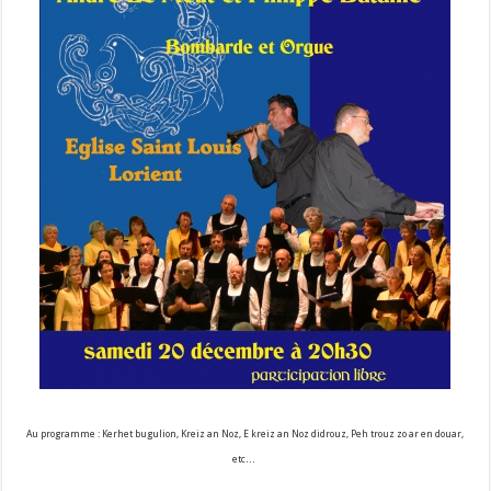
Au programme : Kerhet bugulion, Kreiz an Noz, E kreiz an Noz didrouz, Peh trouz zo ar en douar,
etc…