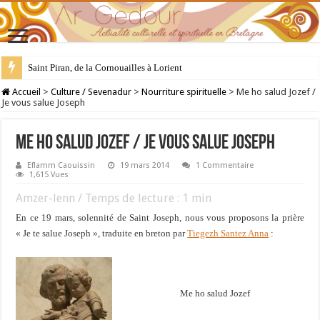
Saint Piran, de la Cornouailles à Lorient
28 juillet : Saint Samson de Dol, père de la Bretagne chrétienne
Accueil
>
Culture / Sevenadur
>
Nourriture spirituelle
>
Me ho salud Jozef /
Je vous salue Joseph
Me ho salud Jozef / Je vous salue Joseph
Eflamm Caouissin
19 mars 2014
1 Commentaire
1,615 Vues
Amzer-lenn / Temps de lecture :
1
min
En ce 19 mars, solennité de Saint Joseph, nous vous proposons la prière
« Je te salue Joseph », traduite en breton par
Tiegezh Santez Anna
:
Me ho salud Jozef