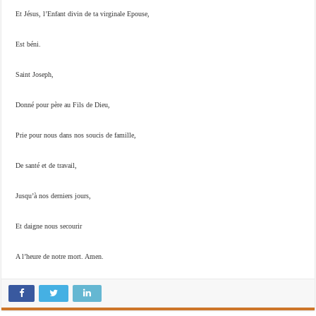
Et Jésus, l’Enfant divin de ta virginale Epouse,
Est béni.
Saint Joseph,
Donné pour père au Fils de Dieu,
Prie pour nous dans nos soucis de famille,
De santé et de travail,
Jusqu’à nos derniers jours,
Et daigne nous secourir
A l’heure de notre mort. Amen.