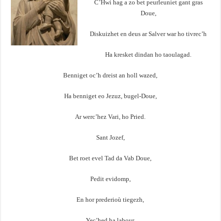
C’Hwi hag a zo bet peurleuniet gant gras
Doue,
Diskuizhet en deus ar Salver war ho tivrec’h
Ha kresket dindan ho taoulagad.
Benniget oc’h dreist an holl wazed,
Ha benniget eo Jezuz, bugel-Doue,
Ar werc’hez Vari, ho Pried.
Sant Jozef,
Bet roet evel Tad da Vab Doue,
Pedit evidomp,
En hor prederioù tiegezh,
Yec’hed ha labour,