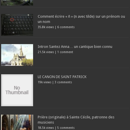
Comment écrire « ñ » (n avec tilde) sur un prénom ou
un nom
35.8k views
|
6 comments
Intron Santez Anna… un cantique bien connu
21.5k views
|
1 comment
LE CANON DE SAINT PATRICK
19k views
|
3 comments
Prière (originale) à Sainte Cécile, patronne des
musiciens
18.5k views
|
5 comments