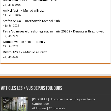
Manu Mehu - Brezhoweb Komedi Klub
21 juillet 2026
An Hellfest - 4 Munud e Breizh
13 juillet 2026
Stefan Ar Gall - Brezhoweb Komedi Klub
4 juillet 2026
Petra 'zo nevez e brezhoneg evit an hañv 2026 ? - Deiziataer Brezhoweb
30 juin 2026
Nomad war an hent — Rann 7 —
25 juin 2026
Distro Ai'ta ! - 4 Munud e Breizh
23 juin 2026
Articles les + vus depuis toujours
[PLOERMEL] Un couvent à vendre pour l’euro
symbolique
42.7k views
|
12 comments