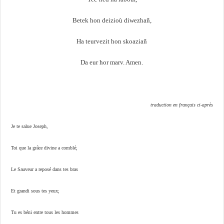
Betek hon deizioù diwezhañ,
Ha teurvezit hon skoaziañ
Da eur hor marv. Amen.
traduction en français ci-après
Je te salue Joseph,
Toi que la grâce divine a comblé;
Le Sauveur a reposé dans tes bras
Et grandi sous tes yeux;
Tu es béni entre tous les hommes