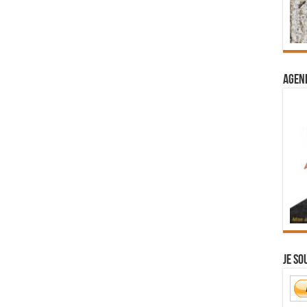
Agend
Je so