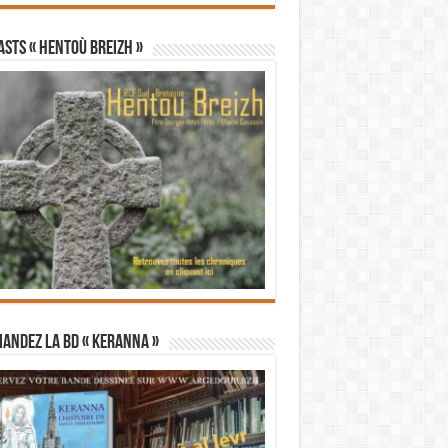
STS « Hentoù Breizh »
andez la BD « Keranna »