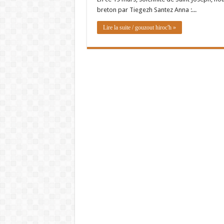
breton par Tiegezh Santez Anna :...
Lire la suite / gouzout hiroc'h »