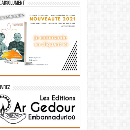
e absolument
uvrez