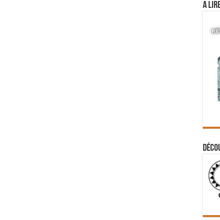
A lir
Déco