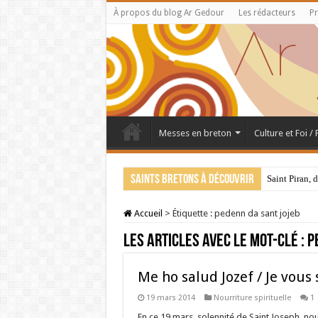
À propos du blog Ar Gedour
Les rédacteurs
Pr
Messes en breton
Culture et Foi /
Saints bretons à découvrir
Saint Piran, 
Accueil
>
Étiquette :
pedenn da sant jojeb
Les articles avec le mot-clé :
p
Me ho salud Jozef / Je vous
19 mars 2014
Nourriture spirituelle
1
En ce 19 mars, solennité de Saint Joseph, nou