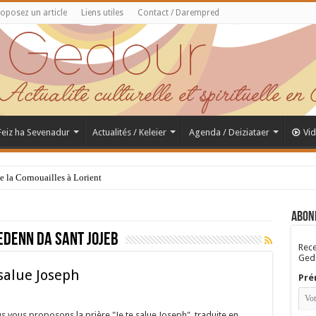
oposez un article
Liens utiles
Contact / Darempred
 Feiz ha Sevenadur
Actualités / Keleier
Agenda / Deiziataer
Vi
de la Cornouailles à Lorient
Abon
edenn da sant jojeb
Rece
Gedo
 salue Joseph
Pré
s vous proposons la prière "Je te salue Joseph", traduite en