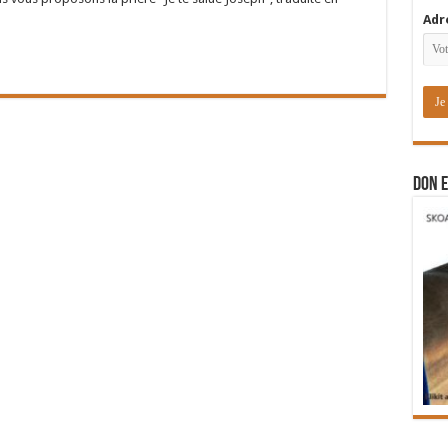
Adr
DON E