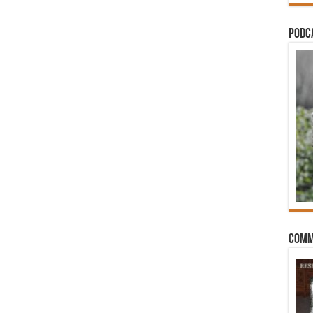
PODCA
Comm