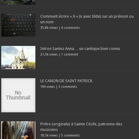
Comment écrire « ñ » (n avec tilde) sur un prénom ou
un nom
35.8k views
|
6 comments
Intron Santez Anna… un cantique bien connu
21.5k views
|
1 comment
LE CANON DE SAINT PATRICK
19k views
|
3 comments
Prière (originale) à Sainte Cécile, patronne des
musiciens
18.5k views
|
5 comments