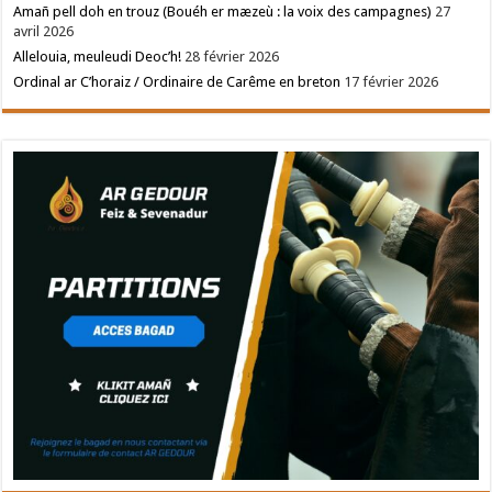
Amañ pell doh en trouz (Bouéh er mæzeù : la voix des campagnes)
27
avril 2026
Allelouia, meuleudi Deoc’h!
28 février 2026
Ordinal ar C’horaiz / Ordinaire de Carême en breton
17 février 2026