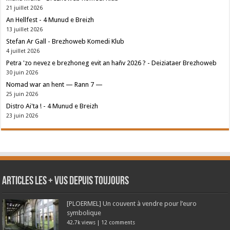
21 juillet 2026
An Hellfest - 4 Munud e Breizh
13 juillet 2026
Stefan Ar Gall - Brezhoweb Komedi Klub
4 juillet 2026
Petra 'zo nevez e brezhoneg evit an hañv 2026 ? - Deiziataer Brezhoweb
30 juin 2026
Nomad war an hent — Rann 7 —
25 juin 2026
Distro Ai'ta ! - 4 Munud e Breizh
23 juin 2026
Articles les + vus depuis toujours
[PLOERMEL] Un couvent à vendre pour l’euro
symbolique
42.7k views
|
12 comments