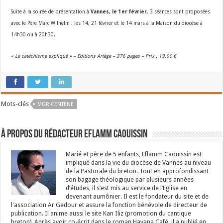
Suite à la soirée de présentation à
Vannes, le 1er février
, 3 séances sont proposées
avec le Père Marc Wilhelm : les 14, 21 février et le 14 mars à la Maison du diocèse à
14h30 ou à 20h30.
« Le catéc
hisme expliqué » – Editions Artège – 376 pages – Prix : 19,90 €
Mots-clés
MGR CENTÈNE
À propos du rédacteur Eflamm Caouissin
Marié et père de 5 enfants, Eflamm Caouissin est
impliqué dans la vie du diocèse de Vannes au niveau
de la Pastorale du breton. Tout en approfondissant
son bagage théologique par plusieurs années
d’études, il s’est mis au service de l’Eglise en
devenant aumônier. Il est le fondateur du site et de
l'association Ar Gedour et assure la fonction bénévole de directeur de
publication. Il anime aussi le site Kan Iliz (promotion du cantique
breton). Après avoir co-écrit dans le roman Havana Café, il a publié en