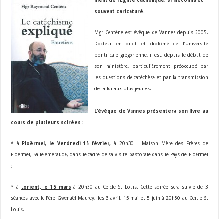
ment de l’Eglise catholique, si méconnu et
souvent caricaturé.
Mgr Centène est évêque de Vannes depuis 2005.
Docteur en droit et diplômé de l’Université
pontificale grégorienne, il est, depuis le début de
son ministère, particulièrement préoccupé par
les questions de catéchèse et par la transmission
de la foi aux plus jeunes.
L’évêque de Vannes présentera son livre au
cours de plusieurs soirées
:
* à
Ploërmel, le Vendredi 15 février
,
à 20h30 – Maison Mère des Frères de
Ploërmel, Salle émeraude, dans le cadre de sa visite pastorale dans le Pays de Ploërmel
;
* à
Lorient, le 15 mars
à 20h30 au Cercle St Louis. Cette soirée sera suivie de 3
séances avec le Père Gwénaël Maurey, les 3 avril, 15 mai et 5 juin à 20h30 au Cercle St
Louis.