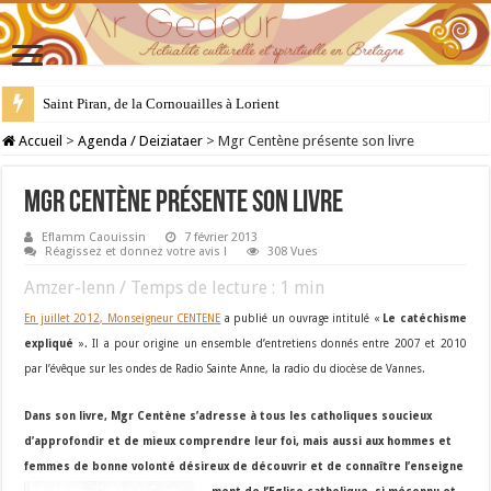
Saint Piran, de la Cornouailles à Lorient
28 juillet : Saint Samson de Dol, père de la Bretagne chrétienne
Accueil
>
Agenda / Deiziataer
>
Mgr Centène présente son livre
Mgr Centène présente son livre
Eflamm Caouissin
7 février 2013
Réagissez et donnez votre avis !
308 Vues
Amzer-lenn / Temps de lecture :
1
min
En juillet 2012, Monseigneur CENTENE
a publié un ouvrage intitulé «
Le catéchisme
expliqué
». Il a pour origine un ensemble d’entretiens donnés entre 2007 et 2010
par l’évêque sur les ondes de Radio Sainte Anne, la radio du diocèse de Vannes.
Dans son livre, Mgr Centène s’adresse à tous les catholiques soucieux
d’approfondir et de mieux comprendre leur foi, mais aussi aux hommes et
femmes de bonne volonté désireux de découvrir et de connaître l’enseigne