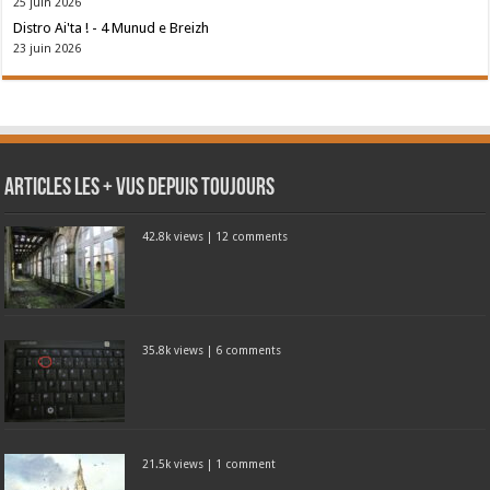
25 juin 2026
Distro Ai'ta ! - 4 Munud e Breizh
23 juin 2026
Articles les + vus depuis toujours
42.8k views
|
12 comments
35.8k views
|
6 comments
21.5k views
|
1 comment