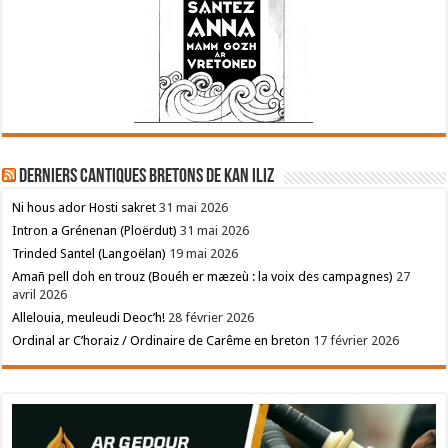
Derniers cantiques bretons de Kan Iliz
Ni hous ador Hosti sakret
31 mai 2026
Intron a Grénenan (Ploërdut)
31 mai 2026
Trinded Santel (Langoëlan)
19 mai 2026
Amañ pell doh en trouz (Bouéh er mæzeù : la voix des campagnes)
27
avril 2026
Allelouia, meuleudi Deoc’h!
28 février 2026
Ordinal ar C’horaiz / Ordinaire de Carême en breton
17 février 2026