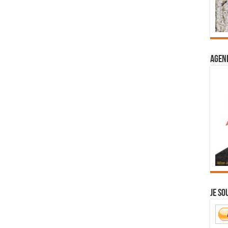
Agend
Je so