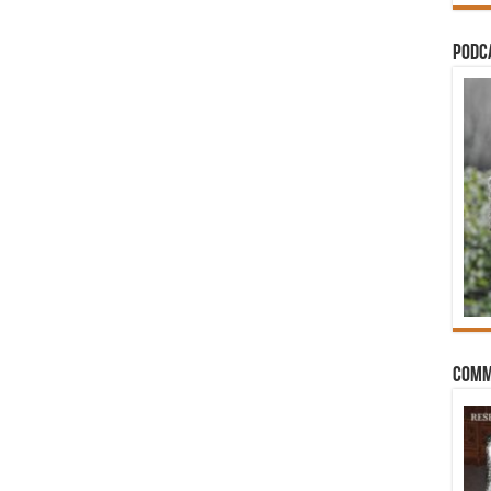
PODCA
Comm