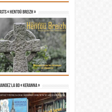
STS « Hentoù Breizh »
andez la BD « Keranna »