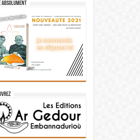
e absolument
uvrez