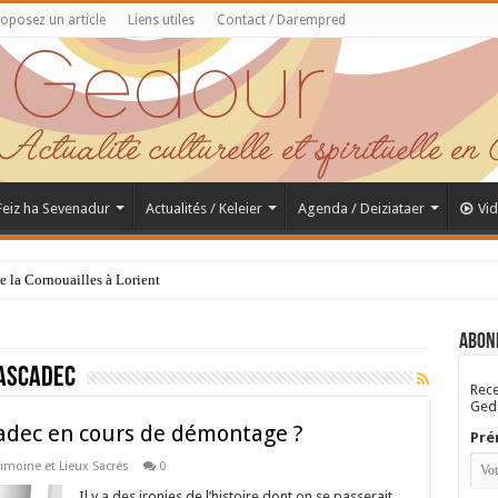
oposez un article
Liens utiles
Contact / Darempred
 Feiz ha Sevenadur
Actualités / Keleier
Agenda / Deiziataer
Vi
de la Cornouailles à Lorient
Abon
ascadec
Rece
Gedo
adec en cours de démontage ?
Pré
rimoine et Lieux Sacrés
0
Il y a des ironies de l’histoire dont on se passerait.