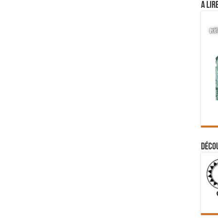
A lir
Déco