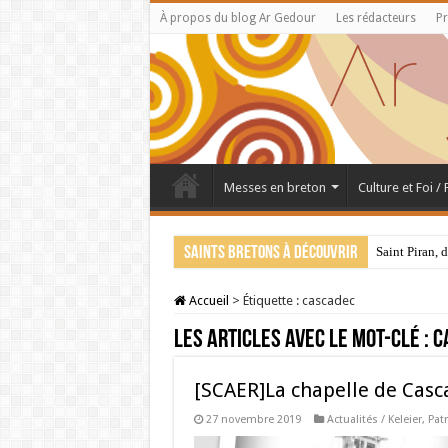
À propos du blog Ar Gedour
Les rédacteurs
Pr
Messes en breton
Culture et Foi /
Saints bretons à découvrir
Saint Piran, 
Accueil
>
Étiquette :
cascadec
Les articles avec le mot-clé :
c
[SCAER]La chapelle de Casc
27 novembre 2019
Actualités / Keleier
,
Pat