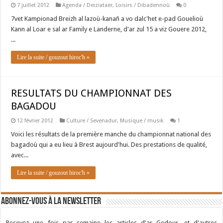
7 juillet 2012
Agenda / Deiziataer
,
Loisirs / Dibadennoù
0
7vet Kampionad Breizh al lazoù-kanañ a vo dalc'het e-pad Gouelioù
Kann al Loar e sal ar Family e Landerne, d'ar zul 15 a viz Gouere 2012,
...
Lire la suite / gouzout hiroc'h »
RESULTATS DU CHAMPIONNAT DES
BAGADOU
12 février 2012
Culture / Sevenadur
,
Musique / musik
1
Voici les résultats de la première manche du championnat national des
bagadoù qui a eu lieu à Brest aujourd'hui. Des prestations de qualité,
avec...
Lire la suite / gouzout hiroc'h »
Abonnez-vous à la newsletter
Recevez une fois par semaine les articles d'ar Gedour, et d'autres