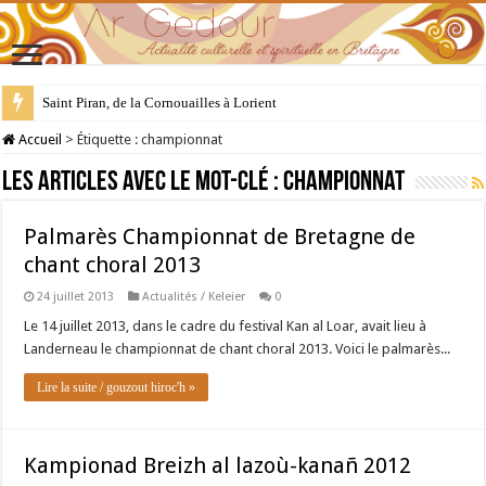
Saint Piran, de la Cornouailles à Lorient
28 juillet : Saint Samson de Dol, père de la Bretagne chrétienne
Accueil
>
Étiquette :
championnat
Les articles avec le mot-clé :
championnat
Palmarès Championnat de Bretagne de
chant choral 2013
24 juillet 2013
Actualités / Keleier
0
Le 14 juillet 2013, dans le cadre du festival Kan al Loar, avait lieu à
Landerneau le championnat de chant choral 2013. Voici le palmarès...
Lire la suite / gouzout hiroc'h »
Kampionad Breizh al lazoù-kanañ 2012