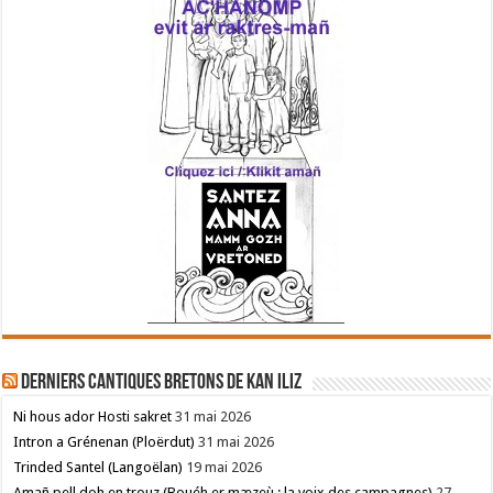
Derniers cantiques bretons de Kan Iliz
Ni hous ador Hosti sakret
31 mai 2026
Intron a Grénenan (Ploërdut)
31 mai 2026
Trinded Santel (Langoëlan)
19 mai 2026
Amañ pell doh en trouz (Bouéh er mæzeù : la voix des campagnes)
27