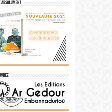
e absolument
uvrez