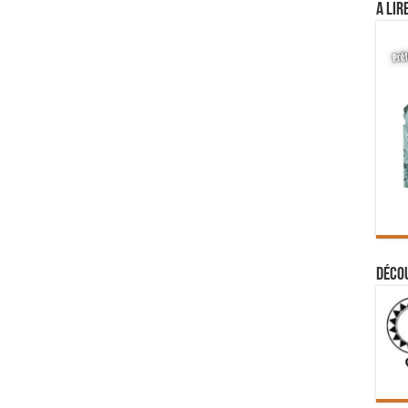
A lir
Déco