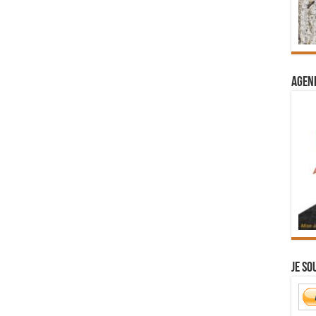
Agend
Je so