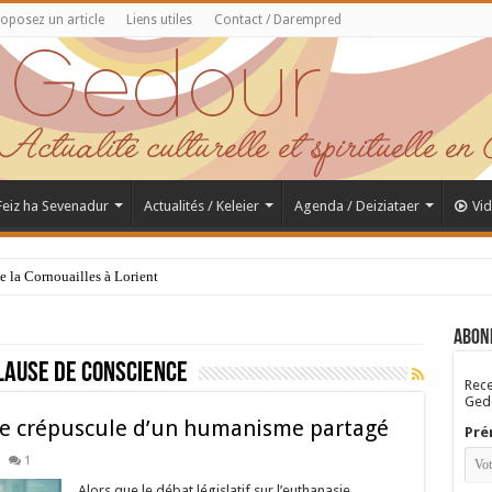
oposez un article
Liens utiles
Contact / Darempred
 Feiz ha Sevenadur
Actualités / Keleier
Agenda / Deiziataer
Vi
de la Cornouailles à Lorient
Abon
lause de conscience
Rece
Gedo
 le crépuscule d’un humanisme partagé
Pré
1
Alors que le débat législatif sur l’euthanasie