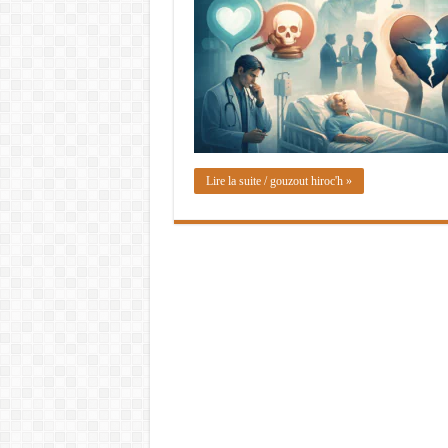
Lire la suite / gouzout hiroc'h »