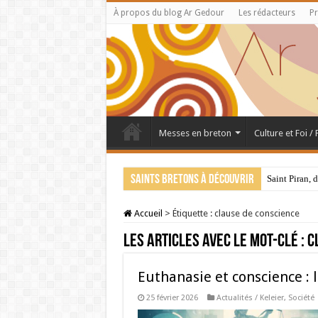
À propos du blog Ar Gedour
Les rédacteurs
Pr
Messes en breton
Culture et Foi /
Saints bretons à découvrir
Saint Piran, 
Accueil
>
Étiquette :
clause de conscience
Les articles avec le mot-clé :
c
Euthanasie et conscience :
25 février 2026
Actualités / Keleier
,
Société