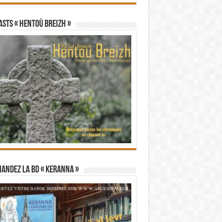
STS « Hentoù Breizh »
andez la BD « Keranna »