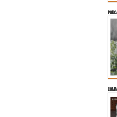
PODCA
Comm