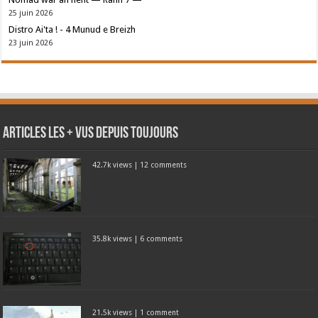
25 juin 2026
Distro Ai'ta ! - 4 Munud e Breizh
23 juin 2026
Articles les + vus depuis toujours
42.7k views
|
12 comments
35.8k views
|
6 comments
21.5k views
|
1 comment