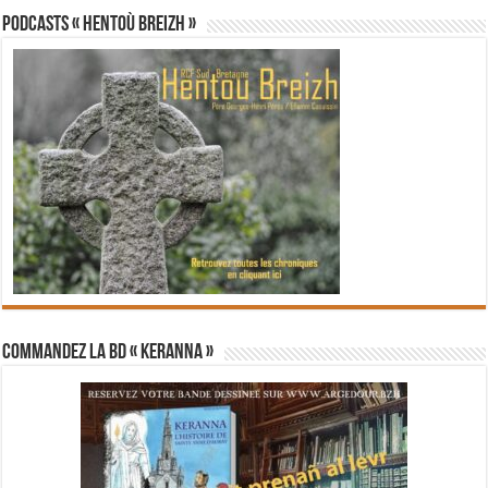
PODCASTS « Hentoù Breizh »
Commandez la BD « Keranna »