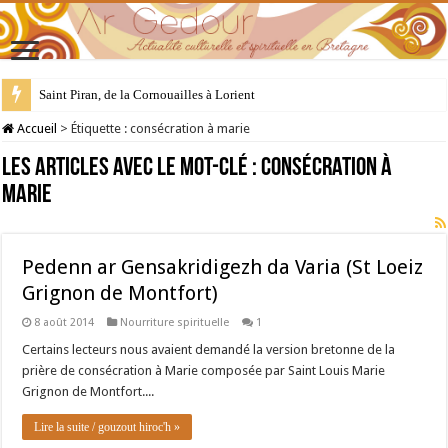
Saint Piran, de la Cornouailles à Lorient
28 juillet : Saint Samson de Dol, père de la Bretagne chrétienne
Accueil
>
Étiquette :
consécration à marie
Les articles avec le mot-clé :
consécration à
marie
Pedenn ar Gensakridigezh da Varia (St Loeiz
Grignon de Montfort)
8 août 2014
Nourriture spirituelle
1
Certains lecteurs nous avaient demandé la version bretonne de la
prière de consécration à Marie composée par Saint Louis Marie
Grignon de Montfort....
Lire la suite / gouzout hiroc'h »