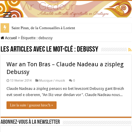
Saint Piran, de la Cornouailles à Lorient
Accueil
>
Étiquette :
debussy
Les articles avec le mot-clé :
debussy
War an Ton Bras – Claude Nadeau a zispleg
Debussy
13 février 2014
Musique / musik
0
Claude Nadeau a zispleg penaos eo bet levezont Debussy gant Breizh
evit sevel e oberenn, "An Iliz-veur dindan vor". Claude Nadeau nous...
Lire la suite / gouzout hiroc'h »
Abonnez-vous à la newsletter