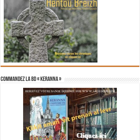
Commandez la BD « Keranna »