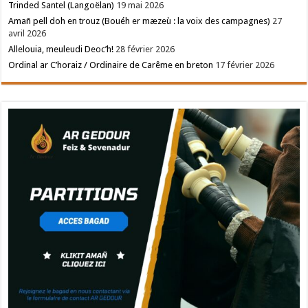
Trinded Santel (Langoëlan)
19 mai 2026
Amañ pell doh en trouz (Bouéh er mæzeù : la voix des campagnes)
27
avril 2026
Allelouia, meuleudi Deoc’h!
28 février 2026
Ordinal ar C’horaiz / Ordinaire de Carême en breton
17 février 2026