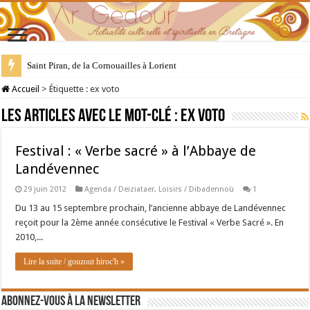
Saint Piran, de la Cornouailles à Lorient
Accueil
>
Étiquette :
ex voto
Les articles avec le mot-clé :
ex voto
Festival : « Verbe sacré » à l’Abbaye de
Landévennec
29 juin 2012
Agenda / Deiziataer
,
Loisirs / Dibadennoù
1
Du 13 au 15 septembre prochain, l’ancienne abbaye de Landévennec
reçoit pour la 2ème année consécutive le Festival « Verbe Sacré ». En
2010,...
Lire la suite / gouzout hiroc'h »
Abonnez-vous à la newsletter