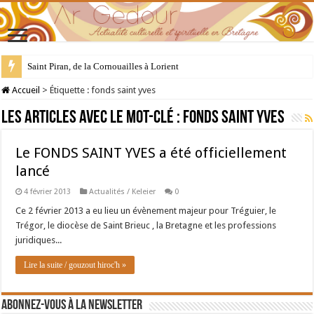
Saint Piran, de la Cornouailles à Lorient
Accueil
>
Étiquette :
fonds saint yves
Les articles avec le mot-clé :
fonds saint yves
Le FONDS SAINT YVES a été officiellement
lancé
4 février 2013
Actualités / Keleier
0
Ce 2 février 2013 a eu lieu un évènement majeur pour Tréguier, le
Trégor, le diocèse de Saint Brieuc , la Bretagne et les professions
juridiques...
Lire la suite / gouzout hiroc'h »
Abonnez-vous à la newsletter