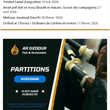
Trinded Santel (Langoëlan)
19 mai 2026
Amañ pell doh en trouz (Bouéh er mæzeù : la voix des campagnes)
27
avril 2026
Allelouia, meuleudi Deoc’h!
28 février 2026
Ordinal ar C’horaiz / Ordinaire de Carême en breton
17 février 2026