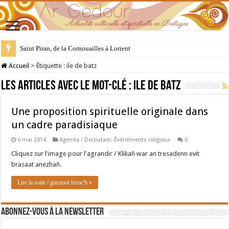
Saint Piran, de la Cornouailles à Lorient
Accueil
>
Étiquette :
ile de batz
Les articles avec le mot-clé :
ile de batz
Une proposition spirituelle originale dans
un cadre paradisiaque
6 mai 2014
Agenda / Deiziataer
,
Événements religieux
0
Cliquez sur l'image pour l'agrandir / Klikañ war an tresadenn evit
brasaat anezhañ.
Lire la suite / gouzout hiroc'h »
Abonnez-vous à la newsletter