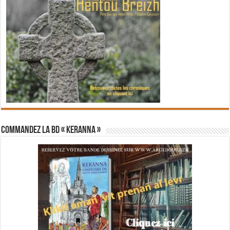
Commandez la BD « Keranna »