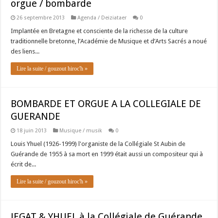
orgue / bombarde
26 septembre 2013
Agenda / Deiziataer
0
Implantée en Bretagne et consciente de la richesse de la culture
traditionnelle bretonne, l’Académie de Musique et d’Arts Sacrés a noué
des liens...
Lire la suite / gouzout hiroc'h »
BOMBARDE ET ORGUE A LA COLLEGIALE DE
GUERANDE
18 juin 2013
Musique / musik
0
Louis Yhuel (1926-1999) l'organiste de la Collégiale St Aubin de
Guérande de 1955 à sa mort en 1999 était aussi un compositeur qui à
écrit de...
Lire la suite / gouzout hiroc'h »
JEGAT & YHUEL à la Collégiale de Guérande