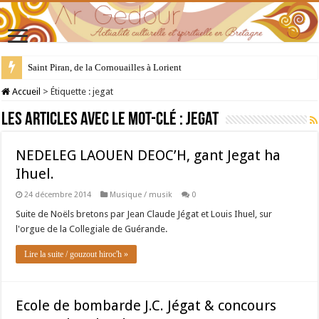
Saint Piran, de la Cornouailles à Lorient
Accueil
>
Étiquette :
jegat
Les articles avec le mot-clé :
jegat
NEDELEG LAOUEN DEOC’H, gant Jegat ha
Ihuel.
24 décembre 2014
Musique / musik
0
Suite de Noëls bretons par Jean Claude Jégat et Louis Ihuel, sur
l'orgue de la Collegiale de Guérande.
Lire la suite / gouzout hiroc'h »
Ecole de bombarde J.C. Jégat & concours