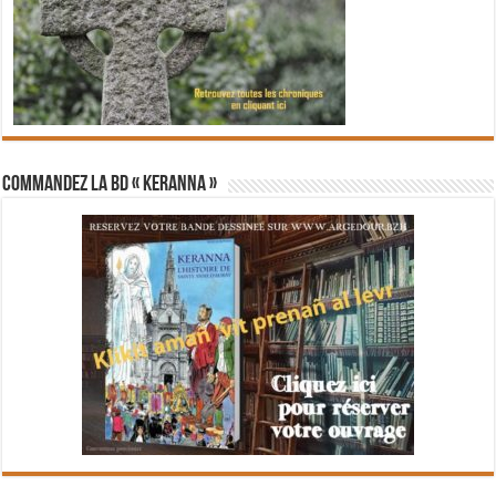
Commandez la BD « Keranna »