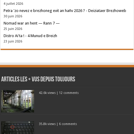
4 juillet 2026
Petra 'zo nevez e brezhoneg evit an hañv 2026 ? - Deiziataer Brezhoweb
30 juin 2026
Nomad war an hent — Rann 7 —
25 juin 2026
Distro Ai'ta ! - 4 Munud e Breizh
23 juin 2026
Articles les + vus depuis toujours
42.6k views
|
12 comments
35.8k views
|
6 comments