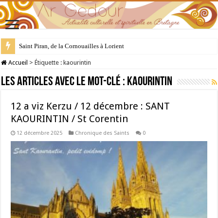
Saint Piran, de la Cornouailles à Lorient
28 juillet : Saint Samson de Dol, père de la Bretagne chrétienne
Accueil
>
Étiquette :
kaourintin
Les articles avec le mot-clé :
kaourintin
12 a viz Kerzu / 12 décembre : SANT
KAOURINTIN / St Corentin
12 décembre 2025
Chronique des Saints
0