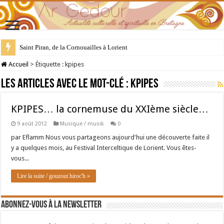
Saint Piran, de la Cornouailles à Lorient
Accueil
>
Étiquette :
kpipes
Les articles avec le mot-clé :
kpipes
KPIPES… la cornemuse du XXIème siècle…
9 août 2012
Musique / musik
0
par Eflamm Nous vous partageons aujourd'hui une découverte faite il
y a quelques mois, au Festival Interceltique de Lorient. Vous êtes-
vous...
Lire la suite / gouzout hiroc'h »
Abonnez-vous à la newsletter