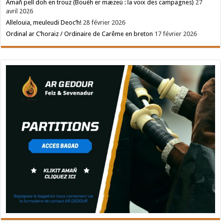
Amañ pell doh en trouz (Bouéh er mæzeù : la voix des campagnes)
27
avril 2026
Allelouia, meuleudi Deoc’h!
28 février 2026
Ordinal ar C’horaiz / Ordinaire de Carême en breton
17 février 2026