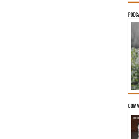
PODCA
Comm