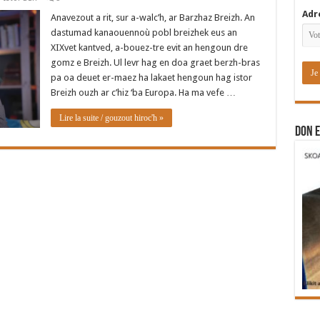
Adr
Anavezout a rit, sur a-walc’h, ar Barzhaz Breizh. An
dastumad kanaouennoù pobl breizhek eus an
XIXvet kantved, a-bouez-tre evit an hengoun dre
gomz e Breizh. Ul levr hag en doa graet berzh-bras
pa oa deuet er-maez ha lakaet hengoun hag istor
Breizh ouzh ar c’hiz ‘ba Europa. Ha ma vefe …
Lire la suite / gouzout hiroc'h »
DON E