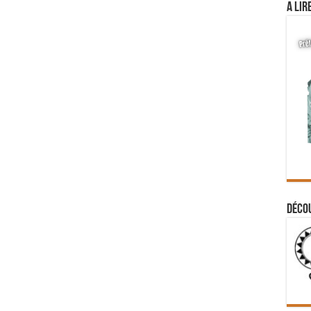
A lir
Déco