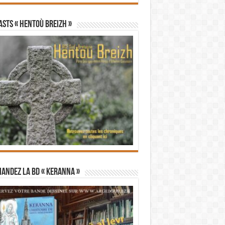
STS « Hentoù Breizh »
andez la BD « Keranna »