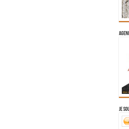
Agend
Je so