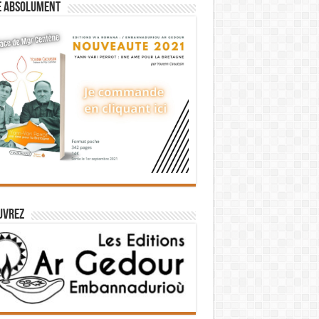
e absolument
uvrez