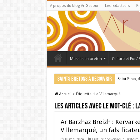
À propos du blog Ar Gedour
Les rédacteurs
Pr
Messes en breton
Culture et Foi /
Saints bretons à découvrir
Saint Piran, 
Accueil
>
Étiquette :
La Villemarqué
Les articles avec le mot-clé :
L
Ar Barzhaz Breizh : Kervarke
Villemarqué, un falsificateu
18 mai 2024
Culture / Sevenadur
,
Histoire 