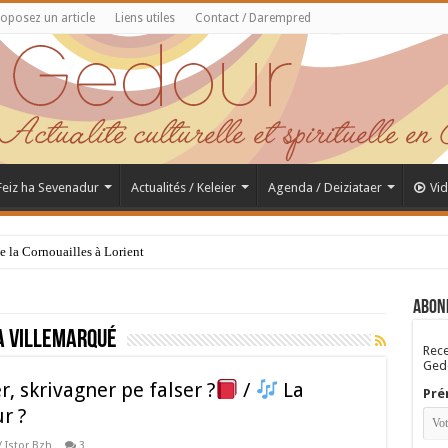
oposez un article
Liens utiles
Contact / Darempred
 Feiz ha Sevenadur
Actualités / Keleier
Agenda / Deiziataer
Vi
de la Cornouailles à Lorient
Abon
a Villemarqué
Rece
Gedo
r, skrivagner pe falser ?
/
La
Pré
r ?
/ Istor Bzh
3