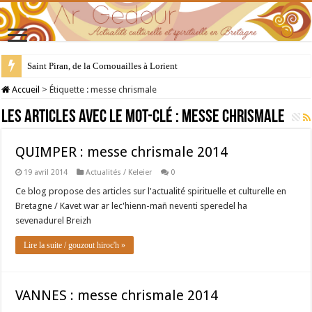
Saint Piran, de la Cornouailles à Lorient
Accueil
>
Étiquette :
messe chrismale
Les articles avec le mot-clé :
messe chrismale
QUIMPER : messe chrismale 2014
19 avril 2014
Actualités / Keleier
0
Ce blog propose des articles sur l'actualité spirituelle et culturelle en
Bretagne / Kavet war ar lec'hienn-mañ neventi speredel ha
sevenadurel Breizh
Lire la suite / gouzout hiroc'h »
VANNES : messe chrismale 2014